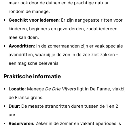
maar ook door de duinen en de prachtige natuur
Musea
-
rondom de manege.
Geschikt voor iedereen:
Er zijn aangepaste ritten voor
Monumenten
-
kinderen, beginners en gevorderden, zodat iedereen
Uitkijkpunten
Attracties
mee kan doen.
Avondritten:
In de zomermaanden zijn er vaak speciale
-
avondritten, waarbij je de zon in de zee ziet zakken –
Boerderijen
-
een magische belevenis.
Speeltuinen
-
Praktische informatie
Binnenspeeltuinen
-
Locatie:
Manege
De Drie Vijvers
ligt in
De Panne
, vlakbij
de Franse grens.
Minigolfbanen
Wellness
Duur:
De meeste strandritten duren tussen de 1 en 2
centra
Dorpen
uur.
Reserveren:
Zeker in de zomer en vakantieperiodes is
&
Natuur