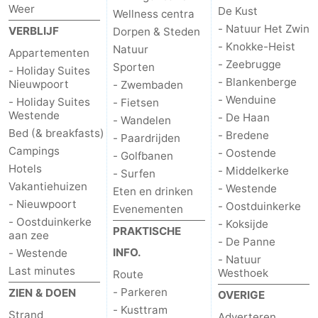
Weer
De Kust
Wellness centra
- Natuur Het Zwin
VERBLIJF
Dorpen & Steden
- Knokke-Heist
Natuur
Appartementen
- Zeebrugge
Sporten
- Holiday Suites
- Blankenberge
Nieuwpoort
- Zwembaden
- Wenduine
- Holiday Suites
- Fietsen
Westende
- De Haan
- Wandelen
Bed (& breakfasts)
- Bredene
- Paardrijden
Campings
- Oostende
- Golfbanen
Hotels
- Middelkerke
- Surfen
Vakantiehuizen
- Westende
Eten en drinken
- Nieuwpoort
- Oostduinkerke
Evenementen
- Oostduinkerke
- Koksijde
PRAKTISCHE
aan zee
- De Panne
INFO.
- Westende
- Natuur
Last minutes
Westhoek
Route
- Parkeren
ZIEN & DOEN
OVERIGE
- Kusttram
Strand
Adverteren