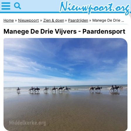
Home
Nieuwpoort
Home
Nieuwpoort
Zien & doen
Paardrijden
Manege De Drie ...
Manege De Drie Vijvers - Paardensport
Tips
Voor
kinderen
Overnachten
Appartementen
-
Holiday
-
Suites
Holiday
Bed
Nieuwpoort
Suites
(&
Campings