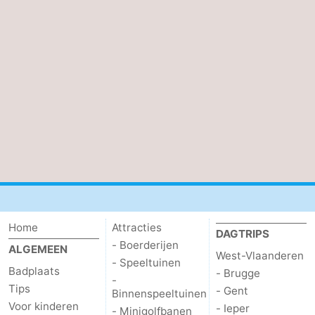
De
-
Haan
Bredene
-
Oostende
-
Middelkerke
-
Westende
-
Oostduinkerke
-
Koksijde
-
Home
Attracties
DAGTRIPS
- Boerderijen
De
-
ALGEMEEN
West-Vlaanderen
- Speeltuinen
Badplaats
- Brugge
Panne
Natuur
Weer
-
Tips
- Gent
Binnenspeeltuinen
Voor kinderen
- Ieper
Westhoek
Contact
- Minigolfbanen