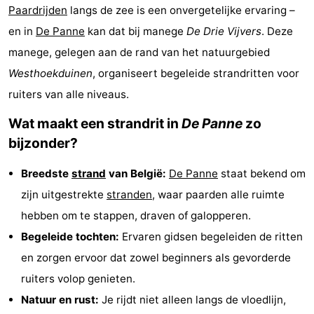
Paardrijden
langs de zee is een onvergetelijke ervaring –
Westende
breakfasts)
Hotels
en in
De Panne
kan dat bij manege
De Drie Vijvers
. Deze
Vakantiehuizen
manege, gelegen aan de rand van het natuurgebied
Westhoekduinen
, organiseert begeleide strandritten voor
-
ruiters van alle niveaus.
Nieuwpoort
-
Wat maakt een strandrit in
De Panne
zo
bijzonder?
Oostduinkerke
-
Breedste
strand
van België:
De Panne
staat bekend om
aan
Westende
Last
zijn uitgestrekte
stranden
, waar paarden alle ruimte
zee
minutes
Strand
hebben om te stappen, draven of galopperen.
Begeleide tochten:
Ervaren gidsen begeleiden de ritten
Zien
en zorgen ervoor dat zowel beginners als gevorderde
&
Bezienswaardigheden
ruiters volop genieten.
Natuur en rust:
Je rijdt niet alleen langs de vloedlijn,
doen
-