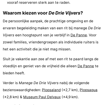
vooraf reserveren sterk aan te raden.
Steden
Sporten
Waarom kiezen voor
De Drie Vijvers
?
-
De persoonlijke aanpak, de prachtige omgeving en de
Zwembaden
-
ervaren begeleiding maken van een rit bij manege
De Drie
Vijvers
een hoogtepunt van je verblijf in
De Panne
. Voor
Fietsen
-
zowel families, vriendengroepen als individuele ruiters is
Wandelen
-
het een activiteit die je niet mag missen.
Sluit je vakantie aan zee af met een rit te paard langs de
Paardrijden
-
vloedlijn en geniet van de vrijheid die alleen
De Panne
te
Golfbanen
-
bieden heeft.
Surfen
Eten
Verder is
Manege De Drie Vijvers
nabij de volgende
bezienswaardigheden:
Plopsaland
(±2,7 km),
Plopsaqua
en
Jachthaven
(±2,8 km) &
Museum Paul Delvaux
(±4,9 km).
drinken
Evenementen