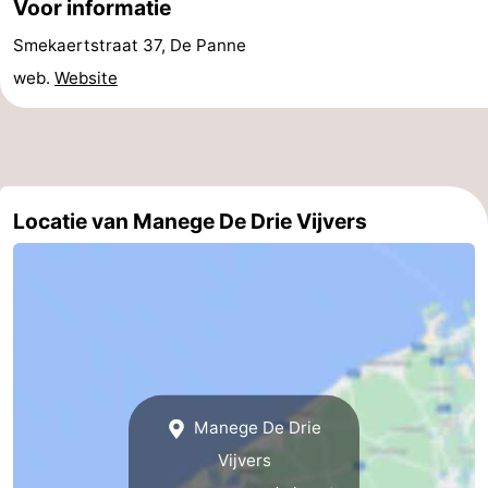
Voor informatie
Praktisch
Smekaertstraat 37, De Panne
web.
Website
Forum
Route
-
Locatie van Manege De Drie Vijvers
Parkeren
-
Kusttram
Reisboekenwinkel
Nieuws
Medische
adressen
Regio
Manege De Drie
Vijvers
West-