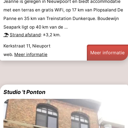
Jeanne is gelegen in Nieuwpoort en biedt accommodatie
Steden
Sporten
met een terras en gratis WiFi, op 17 km van Plopsaland De
Panne en 35 km van Treinstation Dunkerque. Boudewijn
-
Seapark ligt op 40 km van de ...
Zwembaden
-
Strand afstand
: ±3,2 km.
Kerkstraat 11, Nieuport
Fietsen
-
Meer informatie
web.
Meer informatie
Wandelen
-
Paardrijden
-
Golfbanen
-
Studio 't Ponton
Surfen
Eten
en
Jachthaven
drinken
Evenementen