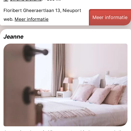
Musea
-
Floribert Gheeraertlaan 13, Nieuport
Meer informatie
web.
Meer informatie
Monumenten
-
Uitkijkpunten
Attracties
Jeanne
-
Boerderijen
-
Speeltuinen
-
Binnenspeeltuinen
-
Minigolfbanen
Wellness
centra
Dorpen
&
Natuur