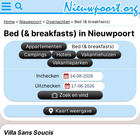
Home
Nieuwpoort
Home
Nieuwpoort
Overnachten
Bed (& breakfasts)
Bed (& breakfasts) in Nieuwpoort
Tips
Appartementen
Bed (& breakfasts)
Voor
Campings
Hotels
Vakantiehuizen
Vakantieparken
kinderen
Overnachten
Inchecken
Appartementen
Uitchecken
-
Zoek en vind
Holiday
-
Kaart weergave
Suites
Holiday
Bed
Villa Sans Soucis
Nieuwpoort
Suites
(&
Campings