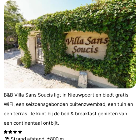
Westende
breakfasts)
Hotels
Vakantiehuizen
-
Nieuwpoort
-
Oostduinkerke
-
aan
Westende
Last
zee
minutes
Strand
B&B Villa Sans Soucis ligt in Nieuwpoort en biedt gratis
WiFi, een seizoensgebonden buitenzwembad, een tuin en
Zien
een terras. Je kunt bij de bed & breakfast genieten van
&
Bezienswaardigheden
een continentaal ontbijt.
doen
-
Strand afstand
: ±800 m.