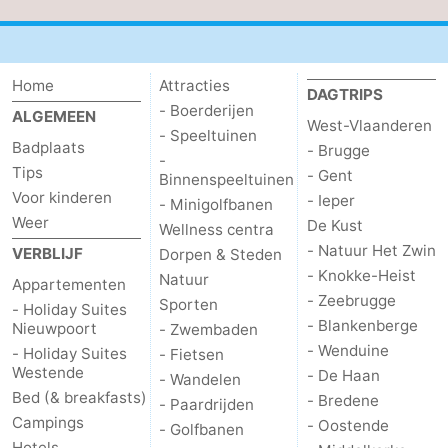
Home
Attracties
DAGTRIPS
- Boerderijen
ALGEMEEN
West-Vlaanderen
- Speeltuinen
Badplaats
- Brugge
-
Tips
- Gent
Binnenspeeltuinen
Voor kinderen
- Ieper
- Minigolfbanen
Weer
De Kust
Wellness centra
- Natuur Het Zwin
VERBLIJF
Dorpen & Steden
- Knokke-Heist
Natuur
Appartementen
- Zeebrugge
Sporten
- Holiday Suites
- Blankenberge
Nieuwpoort
- Zwembaden
- Wenduine
- Holiday Suites
- Fietsen
Westende
- De Haan
- Wandelen
Bed (& breakfasts)
- Bredene
- Paardrijden
Campings
- Oostende
- Golfbanen
Hotels