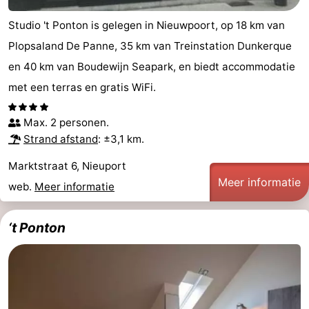
Vlaanderen
-
Studio 't Ponton is gelegen in Nieuwpoort, op 18 km van
Plopsaland De Panne, 35 km van Treinstation Dunkerque
Brugge
-
en 40 km van Boudewijn Seapark, en biedt accommodatie
Gent
-
met een terras en gratis WiFi.
Ieper
De
Max. 2 personen.
Strand afstand
: ±3,1 km.
Kust
-
Marktstraat 6, Nieuport
Natuur
-
Meer informatie
web.
Meer informatie
Het
Knokke-
-
‘t Ponton
Zwin
Heist
Zeebrugge
-
Blankenberge
-
Wenduine
-