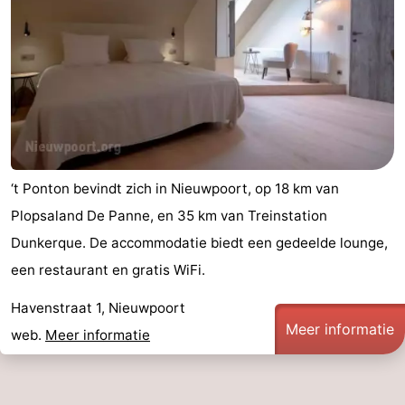
De
-
Haan
Bredene
-
Oostende
-
Middelkerke
-
‘t Ponton bevindt zich in Nieuwpoort, op 18 km van
Westende
-
Plopsaland De Panne, en 35 km van Treinstation
Oostduinkerke
-
Dunkerque. De accommodatie biedt een gedeelde lounge,
een restaurant en gratis WiFi.
Koksijde
-
Havenstraat 1, Nieuwpoort
De
-
Meer informatie
web.
Meer informatie
Panne
Natuur
Weer
Westhoek
Contact