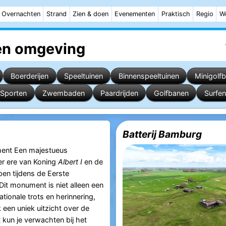
Overnachten
Strand
Zien & doen
Evenementen
Praktisch
Regio
W
n omgeving
Boerderijen
Speeltuinen
Binnenspeeltuinen
Minigolf
Sporten
Zwembaden
Paardrijden
Golfbanen
Surfen
Batterij Bamburg
ment Een majestueus
r ere van Koning
Albert I
en de
pen tijdens de Eerste
Dit monument is niet alleen een
tionale trots en herinnering,
 een uniek uitzicht over de
kun je verwachten bij het