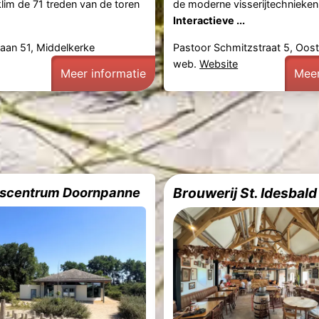
lim de 71 treden van de toren
de moderne visserijtechnieken
Interactieve ...
laan 51, Middelkerke
Pastoor Schmitzstraat 5, Oos
web.
Website
Meer informatie
Meer
scentrum Doornpanne
Brouwerij St. Idesbald