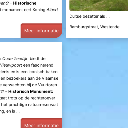
ment
? -
Historische
 monument eert Koning
Albert
Duitse bezetter als ...
Bamburgstraat, Westende
Meer informatie
e
Oude Zeedijk
, biedt de
 Nieuwpoort
een fascinerend
denis en is een iconisch baken
n en bezoekers aan de Vlaamse
je verwachten bij de Vuurtoren
t? -
Historisch Monument:
taat trots op de rechteroever
n het prachtige natuurreservaat
, en is ...
Meer informatie