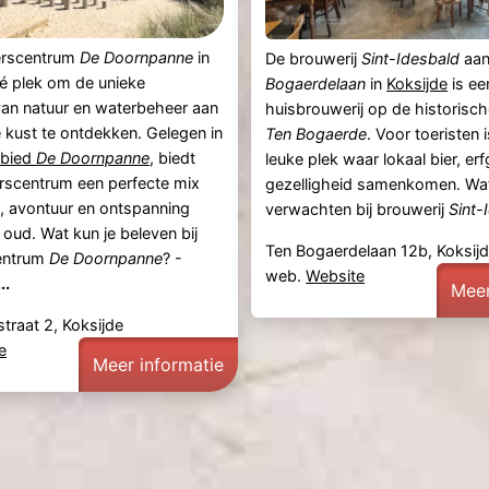
erscentrum
De Doornpanne
in
De brouwerij
Sint-Idesbald
aan
é plek om de unieke
Bogaerdelaan
in
Koksijde
is ee
van natuur en waterbeheer aan
huisbrouwerij op de historisch
 kust te ontdekken. Gelegen in
Ten Bogaerde
. Voor toeristen i
ebied
De Doornpanne
, biedt
leuke plek waar lokaal bier, er
rscentrum een perfecte mix
gezelligheid samenkomen. Wat
, avontuur en ontspanning
verwachten bij brouwerij
Sint-
 oud. Wat kun je beleven bij
Ten Bogaerdelaan 12b, Koksij
entrum
De Doornpanne
? -
web.
Website
..
Meer
raat 2, Koksijde
e
Meer informatie