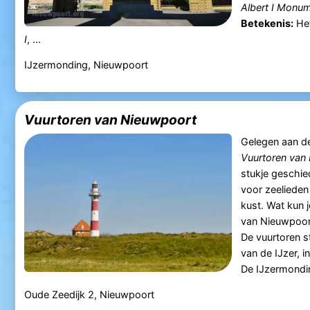
Albert I Monu
Betekenis:
Het
I
, ...
IJzermonding, Nieuwpoort
Vuurtoren van Nieuwpoort
Gelegen aan d
Vuurtoren van
stukje geschie
voor zeeliede
kust. Wat kun 
van Nieuwpoor
De vuurtoren s
van de IJzer, i
De IJzermonding
Oude Zeedijk 2, Nieuwpoort