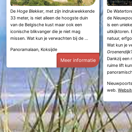
De
Hoge Blekker
, met zijn indrukwekkende
De
Watertor
33 meter, is niet alleen de hoogste duin
de
Nieuwpo
van de Belgische kust maar ook een
is een uniek
iconische blikvanger die je niet mag
uitkijktoren.
missen. Wat kun je verwachten bij de ...
natuur, erfg
Wat kun je v
Panoramalaan, Koksijde
Groenendijk
Dankzij een 
Meer informatie
ruime lift ku
panoramisch 
Nieuwpoorts
web.
Websit