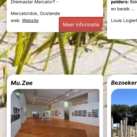
Driemaster Mercator
? -
polders:
Bek
en bereik ...
Mercatordok, Oostende
web.
Website
Louis Logier
Meer informatie
Mu.Zee
Bezoeker