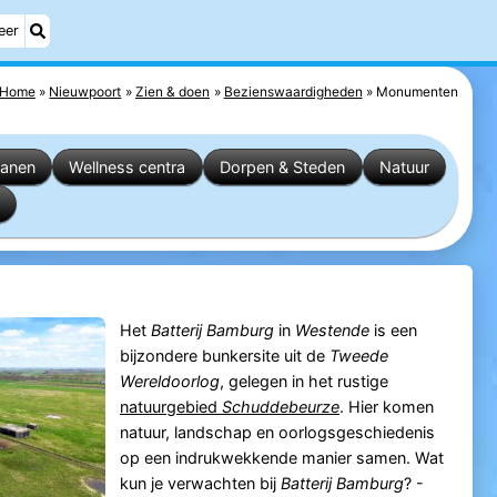
eer
Home
Nieuwpoort
Zien & doen
Bezienswaardigheden
Monumenten
banen
Wellness centra
Dorpen & Steden
Natuur
Het
Batterij Bamburg
in
Westende
is een
bijzondere bunkersite uit de
Tweede
Wereldoorlog
, gelegen in het rustige
natuurgebied
Schuddebeurze
. Hier komen
natuur, landschap en oorlogsgeschiedenis
op een indrukwekkende manier samen. Wat
kun je verwachten bij
Batterij Bamburg
? -