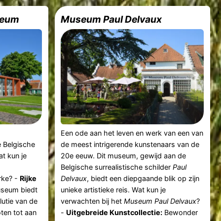
seum
Museum Paul Delvaux
e
Een ode aan het leven en werk van een van
e Belgische
de meest intrigerende kunstenaars van de
at kun je
20e eeuw. Dit museum, gewijd aan de
Belgische surrealistische schilder
Paul
rke? -
Rijke
Delvaux
, biedt een diepgaande blik op zijn
seum biedt
unieke artistieke reis. Wat kun je
lutie van de
verwachten bij het
Museum Paul Delvaux
?
oten tot aan
-
Uitgebreide Kunstcollectie:
Bewonder