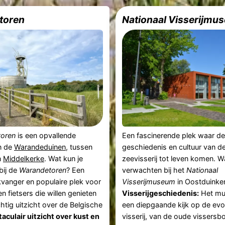
toren
Nationaal Visserijmu
oren
is een opvallende
Een fascinerende plek waar d
in de
Warandeduinen
, tussen
geschiedenis en cultuur van d
n
Middelkerke
. Wat kun je
zeevisserij tot leven komen. W
bij de
Warandetoren
? Een
verwachten bij het
Nationaal
vanger en populaire plek voor
Visserijmuseum
in Oostduinke
n fietsers die willen genieten
Visserijgeschiedenis:
Het mu
htig uitzicht over de Belgische
een diepgaande kijk op de evo
aculair uitzicht over kust en
visserij, van de oude vissersb