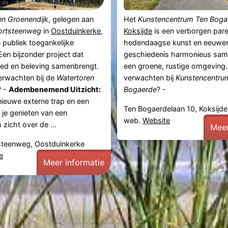
en Groenendijk
, gelegen aan
Het
Kunstencentrum Ten Boga
ortsteenweg
in
Oostduinkerke
,
Koksijde
is een verborgen pare
e publiek toegankelijke
hedendaagse kunst en eeuwe
 Een bijzonder project dat
geschiedenis harmonieus sam
oed en beleving samenbrengt.
een groene, rustige omgeving.
erwachten bij de
Watertoren
verwachten bij
Kunstencentru
? -
Adembenemend Uitzicht:
Bogaerde
? -
nieuwe externe trap en een
Ten Bogaerdelaan 10, Koksijde
n je genieten van een
web.
Website
zicht over de ...
Meer
teenweg, Oostduinkerke
e
Meer informatie