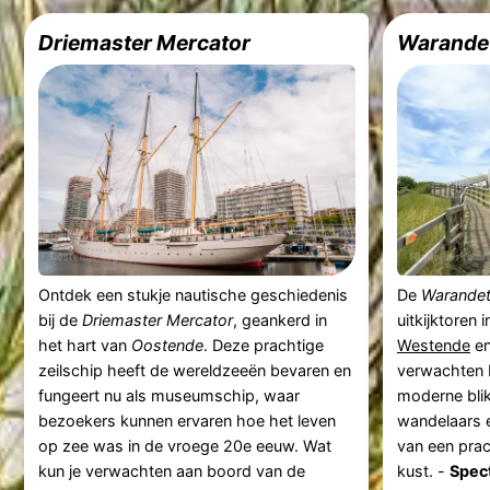
Driemaster Mercator
Warande
Ontdek een stukje nautische geschiedenis
De
Warandet
bij de
Driemaster Mercator
, geankerd in
uitkijktoren 
het hart van
Oostende
. Deze prachtige
Westende
e
zeilschip heeft de wereldzeeën bevaren en
verwachten 
fungeert nu als museumschip, waar
moderne blik
bezoekers kunnen ervaren hoe het leven
wandelaars e
op zee was in de vroege 20e eeuw. Wat
van een prac
kun je verwachten aan boord van de
kust. -
Spect