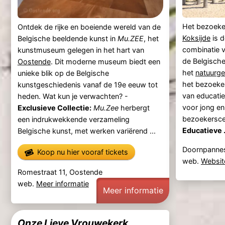
Het bezoek
Ontdek de rijke en boeiende wereld van de
Koksijde
is d
Belgische beeldende kunst in
Mu.ZEE
, het
combinatie 
kunstmuseum gelegen in het hart van
de Belgische
Oostende
. Dit moderne museum biedt een
het
natuurg
unieke blik op de Belgische
het bezoeke
kunstgeschiedenis vanaf de 19e eeuw tot
van educatie
heden. Wat kun je verwachten? -
voor jong en
Exclusieve Collectie:
Mu.Zee
herbergt
bezoekersc
een indrukwekkende verzameling
Educatieve .
Belgische kunst, met werken variërend ...
Doornpannest
Koop nu hier vooraf tickets
web.
Websit
Romestraat 11, Oostende
web.
Meer informatie
Meer informatie
Onze Lieve Vrouwekerk