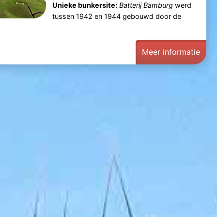
Unieke bunkersite:
Batterij Bamburg
werd
tussen 1942 en 1944 gebouwd door de
Meer informatie