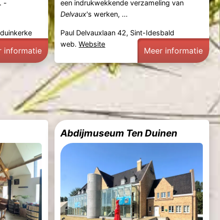
. -
een indrukwekkende verzameling van
Delvaux
's werken, ...
tduinkerke
Paul Delvauxlaan 42, Sint-Idesbald
web.
Website
 informatie
Meer informatie
Abdijmuseum Ten Duinen