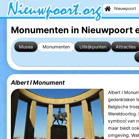
Nieuwpoort
Monumenten in Nieuwpoort
e
Musea
Monumenten
Uitkijkpunten
Attracties
Albert I Monument
Albert I Monu
gedenkteken te
Belgische troe
Wereldoorlog. 
symbool van na
maar biedt ook
omgeving. Wat 