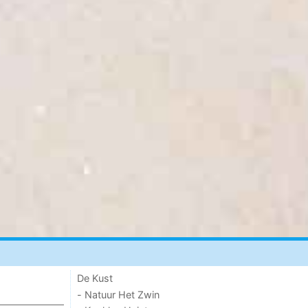
De Kust
- Natuur Het Zwin