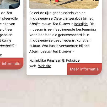
 de
Ten
Beleef de rijke geschiedenis van de
n sfeervolle
middeleeuwse Cisterciënzerabdij bij het
e site van
Abdijmuseum Ten Duinen
in
Koksijde
. Dit
s dit een
museum is een fascinerende bestemming
fgoed en
voor iedereen die geïnteresseerd is in
 kun je
middeleeuwse geschiedenis, kunst en
Idesbald
? -
cultuur. Wat kun je verwachten bij het
Abdijmuseum Ten Duinen
? -
de
Koninklijke Prinslaan 8, Koksijde
 informatie
web.
Website
Meer informatie