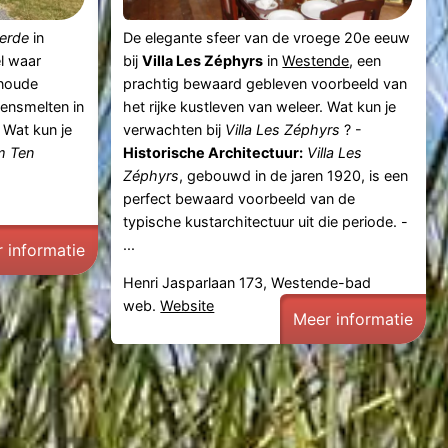
erde
in
De elegante sfeer van de vroege 20e eeuw
l waar
bij
Villa Les Zéphyrs
in
Westende
, een
noude
prachtig bewaard gebleven voorbeeld van
ensmelten in
het rijke kustleven van weleer. Wat kun je
 Wat kun je
verwachten bij
Villa Les Zéphyrs
? -
m Ten
Historische Architectuur:
Villa Les
Zéphyrs
, gebouwd in de jaren 1920, is een
perfect bewaard voorbeeld van de
typische kustarchitectuur uit die periode. -
...
 informatie
Henri Jasparlaan 173, Westende-bad
web.
Website
Meer informatie