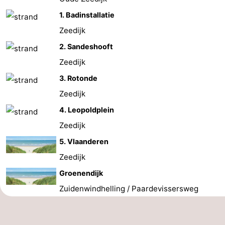
Steden
Sporten
1. Badinstallatie
Zeedijk
-
2. Sandeshooft
Zwembaden
-
Zeedijk
3. Rotonde
Fietsen
-
Zeedijk
Wandelen
-
4. Leopoldplein
Zeedijk
Paardrijden
-
5. Vlaanderen
Golfbanen
-
Zeedijk
Surfen
Eten
Groenendijk
Zuidenwindhelling / Paardevissersweg
en
Jachthaven
drinken
Evenementen