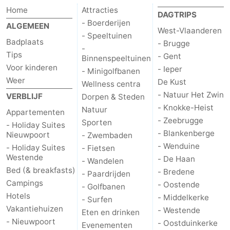
Home
Attracties
DAGTRIPS
Vlaanderen
-
- Boerderijen
ALGEMEEN
West-Vlaanderen
- Speeltuinen
Brugge
-
Badplaats
- Brugge
-
Tips
- Gent
Binnenspeeltuinen
Gent
-
Voor kinderen
- Ieper
- Minigolfbanen
Weer
De Kust
Wellness centra
Ieper
De
- Natuur Het Zwin
VERBLIJF
Dorpen & Steden
- Knokke-Heist
Kust
-
Natuur
Appartementen
- Zeebrugge
Sporten
- Holiday Suites
Natuur
-
- Blankenberge
Nieuwpoort
- Zwembaden
- Wenduine
- Holiday Suites
- Fietsen
Het
Knokke-
-
Westende
- De Haan
- Wandelen
Bed (& breakfasts)
- Bredene
- Paardrijden
Zwin
Heist
Zeebrugge
-
Campings
- Oostende
- Golfbanen
Hotels
- Middelkerke
- Surfen
Blankenberge
-
Vakantiehuizen
- Westende
Eten en drinken
- Nieuwpoort
- Oostduinkerke
Wenduine
-
Evenementen