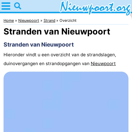
Home
Nieuwpoort
Home
Nieuwpoort
Strand
Overzicht
Stranden van Nieuwpoort
Tips
Stranden van Nieuwpoort
Voor
Hieronder vindt u een overzicht van de strandslagen,
kinderen
Overnachten
duinovergangen en strandopgangen van
Nieuwpoort
Appartementen
-
Holiday
-
Suites
Holiday
Bed
Nieuwpoort
Suites
(&
Campings