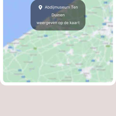
Abdijmuseum Ten
De
-
Duinen
Haan
Bredene
-
weergeven op de kaart
Oostende
-
Middelkerke
-
Westende
-
Oostduinkerke
-
Koksijde
-
De
-
Panne
Natuur
Weer
Westhoek
Contact