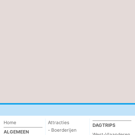
Home
Attracties
DAGTRIPS
- Boerderijen
ALGEMEEN
West-Vlaanderen