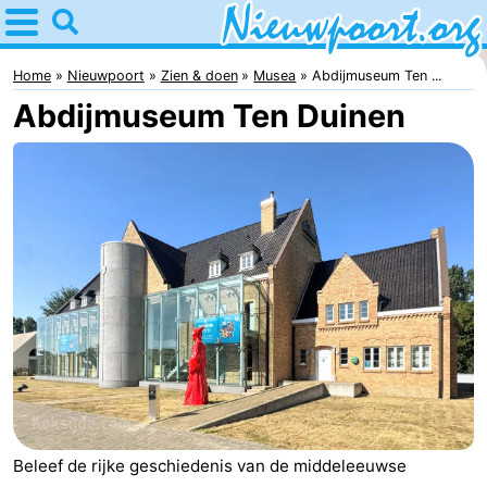
Home
Nieuwpoort
Home
Nieuwpoort
Zien & doen
Musea
Abdijmuseum Ten ...
Abdijmuseum Ten Duinen
Tips
Voor
kinderen
Overnachten
Appartementen
-
Holiday
-
Suites
Holiday
Bed
Nieuwpoort
Suites
(&
Campings
Beleef de rijke geschiedenis van de middeleeuwse