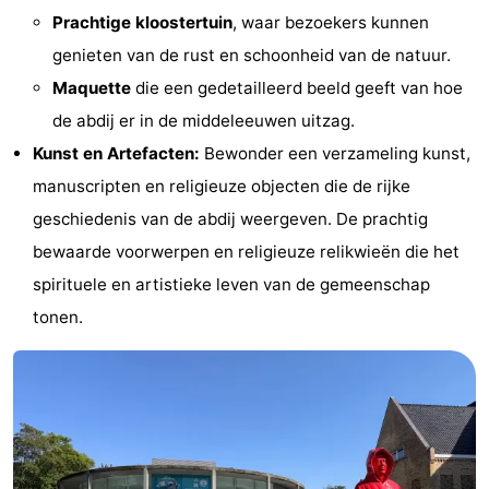
Prachtige kloostertuin
, waar bezoekers kunnen
Steden
Sporten
genieten van de rust en schoonheid van de natuur.
-
Maquette
die een gedetailleerd beeld geeft van hoe
de abdij er in de middeleeuwen uitzag.
Zwembaden
-
Kunst en Artefacten:
Bewonder een verzameling kunst,
Fietsen
-
manuscripten en religieuze objecten die de rijke
geschiedenis van de abdij weergeven. De prachtig
Wandelen
-
bewaarde voorwerpen en religieuze relikwieën die het
Paardrijden
-
spirituele en artistieke leven van de gemeenschap
tonen.
Golfbanen
-
Surfen
Eten
en
Jachthaven
drinken
Evenementen