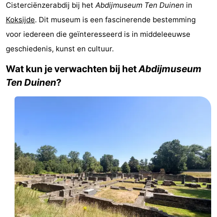
Cisterciënzerabdij bij het
Abdijmuseum Ten Duinen
in
Westende
breakfasts)
Hotels
Koksijde
. Dit museum is een fascinerende bestemming
Vakantiehuizen
voor iedereen die geïnteresseerd is in middeleeuwse
geschiedenis, kunst en cultuur.
-
Wat kun je verwachten bij het
Abdijmuseum
Nieuwpoort
-
Ten Duinen
?
Oostduinkerke
-
aan
Westende
Last
zee
minutes
Strand
Zien
&
Bezienswaardigheden
doen
-