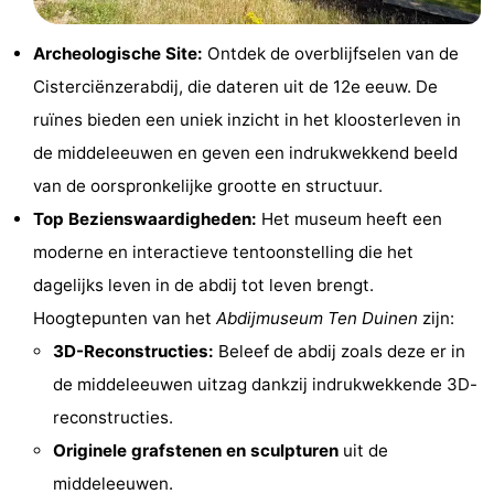
Musea
-
Archeologische Site:
Ontdek de overblijfselen van de
Monumenten
-
Cisterciënzerabdij, die dateren uit de 12e eeuw. De
ruïnes bieden een uniek inzicht in het kloosterleven in
Uitkijkpunten
Attracties
de middeleeuwen en geven een indrukwekkend beeld
-
van de oorspronkelijke grootte en structuur.
Top Bezienswaardigheden:
Het museum heeft een
Boerderijen
-
moderne en interactieve tentoonstelling die het
Speeltuinen
-
dagelijks leven in de abdij tot leven brengt.
Hoogtepunten van het
Abdijmuseum Ten Duinen
zijn:
Binnenspeeltuinen
-
3D-Reconstructies:
Beleef de abdij zoals deze er in
Minigolfbanen
Wellness
de middeleeuwen uitzag dankzij indrukwekkende 3D-
reconstructies.
centra
Dorpen
Originele grafstenen en sculpturen
uit de
&
Natuur
middeleeuwen.