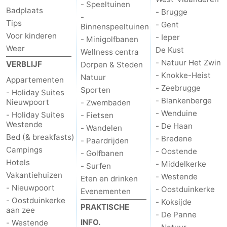
- Speeltuinen
Badplaats
- Brugge
-
Tips
- Gent
Binnenspeeltuinen
Voor kinderen
- Ieper
- Minigolfbanen
Weer
De Kust
Wellness centra
- Natuur Het Zwin
VERBLIJF
Dorpen & Steden
- Knokke-Heist
Natuur
Appartementen
- Zeebrugge
Sporten
- Holiday Suites
- Blankenberge
Nieuwpoort
- Zwembaden
- Wenduine
- Holiday Suites
- Fietsen
Westende
- De Haan
- Wandelen
Bed (& breakfasts)
- Bredene
- Paardrijden
Campings
- Oostende
- Golfbanen
Hotels
- Middelkerke
- Surfen
Vakantiehuizen
- Westende
Eten en drinken
- Nieuwpoort
- Oostduinkerke
Evenementen
- Oostduinkerke
- Koksijde
PRAKTISCHE
aan zee
- De Panne
INFO.
- Westende