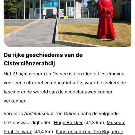
Praktisch
Forum
Route
-
De rijke geschiedenis van de
Cisterciënzerabdij
Parkeren
-
Het
Abdijmuseum Ten Duinen
is een ideale bestemming
Kusttram
Reisboekenwinkel
voor een cultureel en educatief uitje, waar bezoekers de
Nieuws
fascinerende wereld van de middeleeuwen kunnen
verkennen.
Medische
Verder is
Abdijmuseum Ten Duinen
nabij de volgende
adressen
Regio
bezienswaardigheden:
Hoge Blekker
(±1,3 km),
Museum
West-
Paul Delvaux
(±1,4 km),
Kunstencentrum Ten Bogaerde