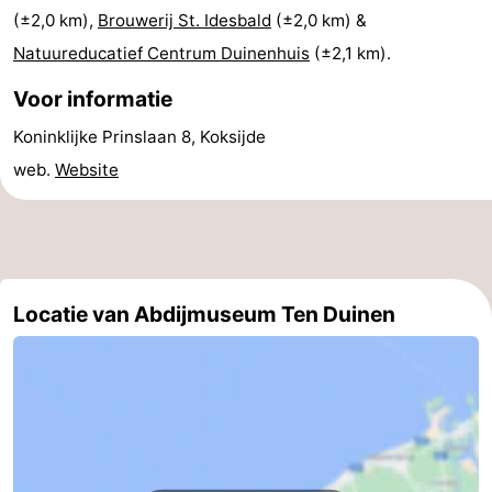
(±2,0 km),
Brouwerij St. Idesbald
(±2,0 km) &
Vlaanderen
-
Natuureducatief Centrum Duinenhuis
(±2,1 km).
Brugge
-
Voor informatie
Gent
-
Koninklijke Prinslaan 8, Koksijde
web.
Website
Ieper
De
Kust
-
Natuur
-
Locatie van Abdijmuseum Ten Duinen
Het
Knokke-
-
Zwin
Heist
Zeebrugge
-
Blankenberge
-
Wenduine
-