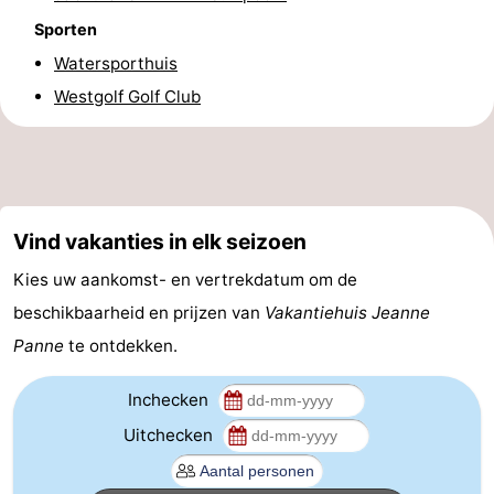
Sporten
Praktisch
Watersporthuis
Forum
Westgolf Golf Club
Route
-
Parkeren
-
Vind vakanties in elk seizoen
Kies uw aankomst- en vertrekdatum om de
Kusttram
Reisboekenwinkel
beschikbaarheid en prijzen van
Vakantiehuis Jeanne
Nieuws
Panne
te ontdekken.
Medische
Inchecken
adressen
Regio
Uitchecken
West-