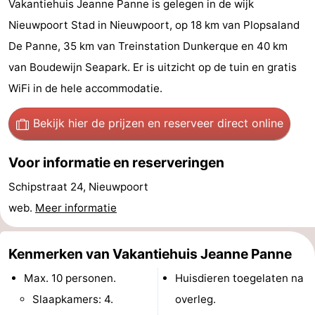
Vakantiehuis Jeanne Panne is gelegen in de wijk
Westende
breakfasts)
Hotels
Nieuwpoort Stad in Nieuwpoort, op 18 km van Plopsaland
De Panne, 35 km van Treinstation Dunkerque en 40 km
Vakantiehuizen
van Boudewijn Seapark. Er is uitzicht op de tuin en gratis
-
WiFi in de hele accommodatie.
Nieuwpoort
-
Bekijk hier de prijzen
en reserveer direct online
Oostduinkerke
-
Voor informatie en reserveringen
aan
Westende
Last
Schipstraat 24, Nieuwpoort
zee
minutes
Strand
web.
Meer informatie
Zien
Kenmerken van Vakantiehuis Jeanne Panne
&
Bezienswaardigheden
Max. 10 personen.
Huisdieren toegelaten na
Slaapkamers: 4.
overleg.
doen
-