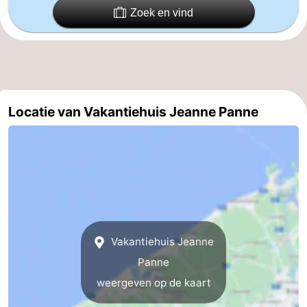
Zoek en vind
Vlaanderen
-
Brugge
-
Gent
-
Locatie van Vakantiehuis Jeanne Panne
Ieper
De
Kust
-
Natuur
-
Het
Knokke-
-
Zwin
Heist
Zeebrugge
-
Vakantiehuis Jeanne
Panne
Blankenberge
-
weergeven op de kaart
Wenduine
-