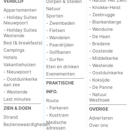
- Natuur Het Zwin
VERBLIJF
Dorpen & Steden
- Knokke-Heist
Natuur
Appartementen
- Zeebrugge
Sporten
- Holiday Suites
- Blankenberge
Nieuwpoort
- Zwembaden
- Wenduine
- Holiday Suites
- Fietsen
Westende
- De Haan
- Wandelen
Bed (& breakfasts)
- Bredene
- Paardrijden
Campings
- Oostende
- Golfbanen
Hotels
- Middelkerke
- Surfen
Vakantiehuizen
- Westende
Eten en drinken
- Nieuwpoort
- Oostduinkerke
Evenementen
- Oostduinkerke
- Koksijde
PRAKTISCHE
aan zee
- De Panne
INFO.
- Westende
- Natuur
Last minutes
Westhoek
Route
- Parkeren
ZIEN & DOEN
OVERIGE
- Kusttram
Strand
Adverteren
Medische
Bezienswaardigheden
Over ons
adressen