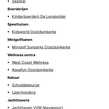
Seastar
Steden
Sporten
Boerderijen
Kinderboerderij De Lenspolder
-
Speeltuinen
Zwembaden
-
Kidsworld Oostduinkerke
Minigolfbanen
Fietsen
-
Minigolf Sunparks Oostduinkerke
Wandelen
-
Wellness centra
Paardrijden
-
West Coast Wellness
Aquafun Oostduinkerke
Golfbanen
-
Natuur
Surfen
Eten
Schuddebeurze
IJzermonding
en
Jachthaven
Jachthavens
drinken
Evenementen
Jachthaven VVW Nieuwpoort