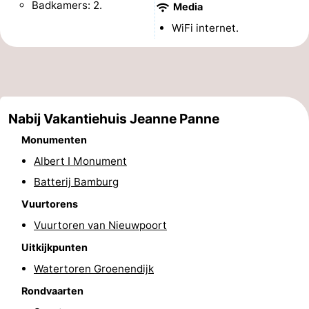
Badkamers: 2.
Media
Musea
-
WiFi internet.
Monumenten
-
Uitkijkpunten
Attracties
-
Nabij Vakantiehuis Jeanne Panne
Monumenten
Boerderijen
-
Albert I Monument
Speeltuinen
-
Batterij Bamburg
Vuurtorens
Binnenspeeltuinen
-
Vuurtoren van Nieuwpoort
Minigolfbanen
Wellness
Uitkijkpunten
centra
Dorpen
Watertoren Groenendijk
Rondvaarten
&
Natuur