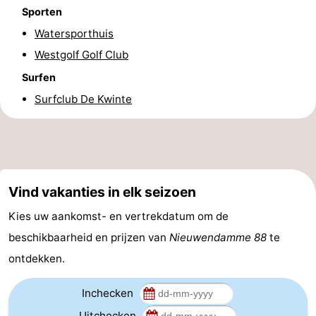
Sporten
Praktisch
Watersporthuis
Forum
Westgolf Golf Club
Surfen
Route
Surfclub De Kwinte
-
Parkeren
-
Kusttram
Reisboekenwinkel
Vind vakanties in elk seizoen
Nieuws
Kies uw aankomst- en vertrekdatum om de
beschikbaarheid en prijzen van
Nieuwendamme 88
te
Medische
ontdekken.
adressen
Regio
Inchecken
West-
Uitchecken