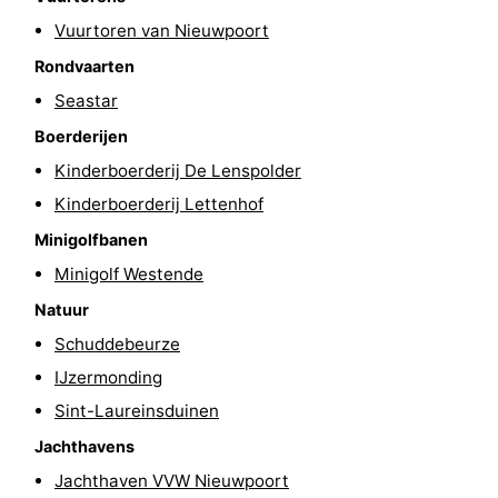
Vuurtoren van Nieuwpoort
Steden
Sporten
Rondvaarten
-
Seastar
Zwembaden
-
Boerderijen
Kinderboerderij De Lenspolder
Fietsen
-
Kinderboerderij Lettenhof
Wandelen
-
Minigolfbanen
Minigolf Westende
Paardrijden
-
Natuur
Golfbanen
-
Schuddebeurze
IJzermonding
Surfen
Eten
Sint-Laureinsduinen
en
Jachthaven
Jachthavens
Jachthaven VVW Nieuwpoort
drinken
Evenementen