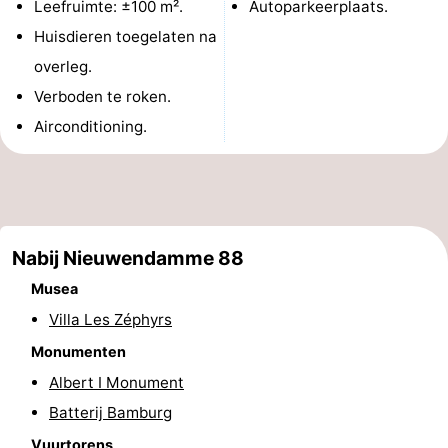
Leefruimte: ±100 m².
Autoparkeerplaats.
Musea
-
Huisdieren toegelaten na
overleg.
Monumenten
-
Verboden te roken.
Uitkijkpunten
Attracties
Airconditioning.
-
Boerderijen
-
Speeltuinen
-
Nabij Nieuwendamme 88
Musea
Binnenspeeltuinen
-
Villa Les Zéphyrs
Minigolfbanen
Wellness
Monumenten
Albert I Monument
centra
Dorpen
Batterij Bamburg
&
Natuur
Vuurtorens