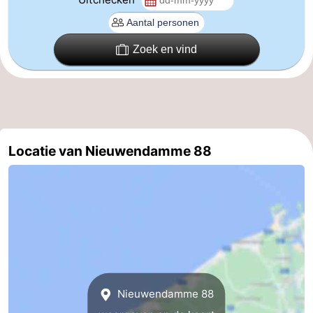
Vlaanderen
-
Zoek en vind
Brugge
-
Gent
-
Ieper
De
Kust
-
Locatie van Nieuwendamme 88
Natuur
-
Het
Knokke-
-
Zwin
Heist
Zeebrugge
-
Blankenberge
-
Nieuwendamme 88
Wenduine
-