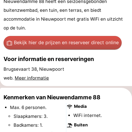
Nieuwendamme 88 heeft een seizoensgebonden
Westende
breakfasts)
Hotels
buitenzwembad, een tuin, een terras, en biedt
accommodatie in Nieuwpoort met gratis WiFi en uitzicht
Vakantiehuizen
op de tuin.
-
Bekijk hier de prijzen
en reserveer direct online
Nieuwpoort
-
Voor informatie en reserveringen
Oostduinkerke
-
Brugsevaart 38, Nieuwpoort
aan
Westende
Last
web.
Meer informatie
zee
minutes
Strand
Kenmerken van Nieuwendamme 88
Zien
Media
Max. 6 personen.
&
Bezienswaardigheden
WiFi internet.
Slaapkamers: 3.
Badkamers: 1.
Buiten
doen
-