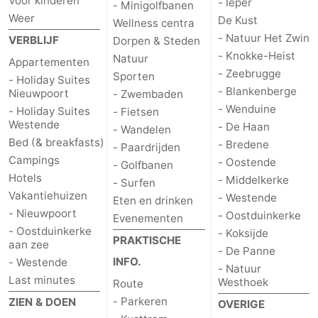
Voor kinderen
- Ieper
- Minigolfbanen
Weer
De Kust
Wellness centra
- Natuur Het Zwin
VERBLIJF
Dorpen & Steden
- Knokke-Heist
Natuur
Appartementen
- Zeebrugge
Sporten
- Holiday Suites
- Blankenberge
Nieuwpoort
- Zwembaden
- Wenduine
- Holiday Suites
- Fietsen
Westende
- De Haan
- Wandelen
Bed (& breakfasts)
- Bredene
- Paardrijden
Campings
- Oostende
- Golfbanen
Hotels
- Middelkerke
- Surfen
Vakantiehuizen
- Westende
Eten en drinken
- Nieuwpoort
- Oostduinkerke
Evenementen
- Oostduinkerke
- Koksijde
PRAKTISCHE
aan zee
- De Panne
INFO.
- Westende
- Natuur
Last minutes
Westhoek
Route
- Parkeren
ZIEN & DOEN
OVERIGE