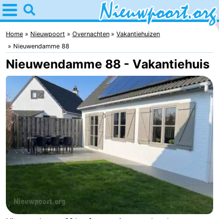
Home
Nieuwpoort
Home
Nieuwpoort
Overnachten
Vakantiehuizen
Nieuwendamme 88
Tips
Nieuwendamme 88 - Vakantiehuis
Voor
kinderen
Overnachten
Appartementen
-
Holiday
-
Suites
Holiday
Bed
Nieuwpoort
Suites
(&
Campings