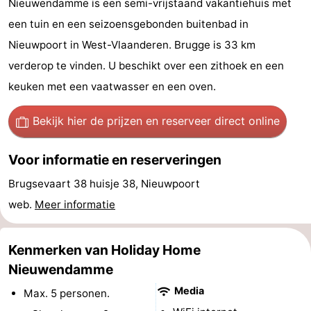
Nieuwendamme is een semi-vrijstaand vakantiehuis met
Westende
breakfasts)
Hotels
een tuin en een seizoensgebonden buitenbad in
Nieuwpoort in West-Vlaanderen. Brugge is 33 km
Vakantiehuizen
verderop te vinden. U beschikt over een zithoek en een
-
keuken met een vaatwasser en een oven.
Nieuwpoort
-
Bekijk hier de prijzen
en reserveer direct online
Oostduinkerke
-
Voor informatie en reserveringen
aan
Westende
Last
Brugsevaart 38 huisje 38, Nieuwpoort
web.
Meer informatie
zee
minutes
Strand
Zien
Kenmerken van Holiday Home
&
Bezienswaardigheden
Nieuwendamme
Media
Max. 5 personen.
doen
-