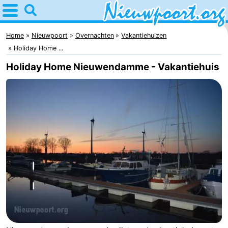
Home
Nieuwpoort
Home
Nieuwpoort
Overnachten
Vakantiehuizen
Holiday Home ...
Tips
Holiday Home Nieuwendamme - Vakantiehuis
Voor
kinderen
Overnachten
Appartementen
-
Holiday
-
Suites
Holiday
Bed
Nieuwpoort
Suites
(&
Campings