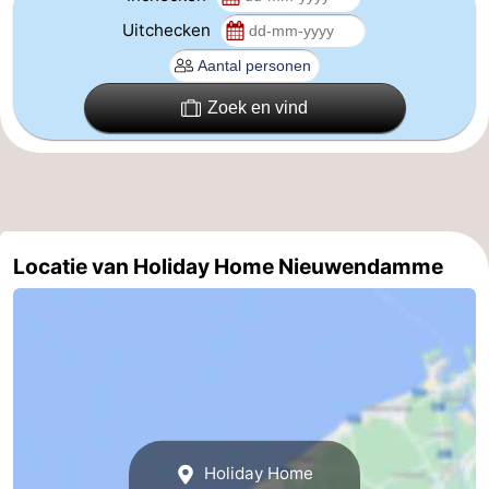
Uitchecken
Vlaanderen
-
Brugge
-
Zoek en vind
Gent
-
Ieper
De
Kust
-
Locatie van Holiday Home Nieuwendamme
Natuur
-
Het
Knokke-
-
Zwin
Heist
Zeebrugge
-
Blankenberge
-
Holiday Home
Wenduine
-