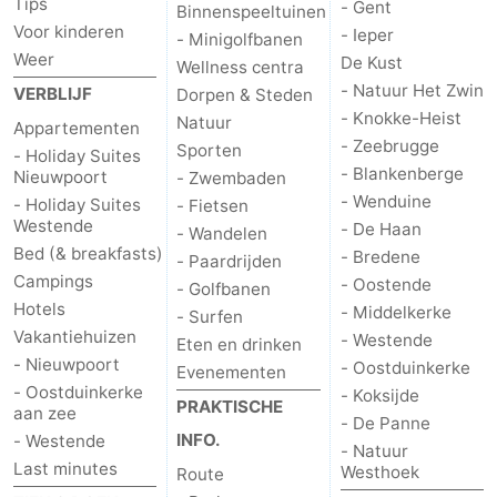
Tips
- Gent
Binnenspeeltuinen
Voor kinderen
- Ieper
- Minigolfbanen
Weer
De Kust
Wellness centra
- Natuur Het Zwin
VERBLIJF
Dorpen & Steden
- Knokke-Heist
Natuur
Appartementen
- Zeebrugge
Sporten
- Holiday Suites
- Blankenberge
Nieuwpoort
- Zwembaden
- Wenduine
- Holiday Suites
- Fietsen
Westende
- De Haan
- Wandelen
Bed (& breakfasts)
- Bredene
- Paardrijden
Campings
- Oostende
- Golfbanen
Hotels
- Middelkerke
- Surfen
Vakantiehuizen
- Westende
Eten en drinken
- Nieuwpoort
- Oostduinkerke
Evenementen
- Oostduinkerke
- Koksijde
PRAKTISCHE
aan zee
- De Panne
INFO.
- Westende
- Natuur
Last minutes
Westhoek
Route