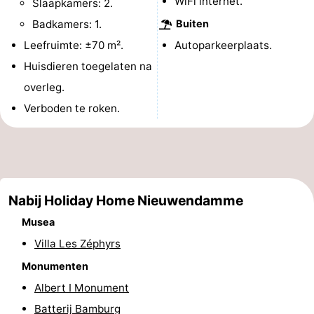
WiFi internet.
Slaapkamers: 2.
Musea
-
Badkamers: 1.
Buiten
Leefruimte: ±70 m².
Autoparkeerplaats.
Monumenten
-
Huisdieren toegelaten na
Uitkijkpunten
Attracties
overleg.
Verboden te roken.
-
Boerderijen
-
Speeltuinen
-
Nabij Holiday Home Nieuwendamme
Binnenspeeltuinen
-
Musea
Minigolfbanen
Wellness
Villa Les Zéphyrs
Monumenten
centra
Dorpen
Albert I Monument
&
Natuur
Batterij Bamburg