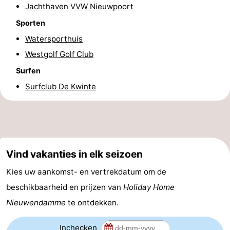
Jachthaven VVW Nieuwpoort
Praktisch
Sporten
Watersporthuis
Forum
Westgolf Golf Club
Route
Surfen
-
Surfclub De Kwinte
Parkeren
-
Kusttram
Reisboekenwinkel
Vind vakanties in elk seizoen
Nieuws
Kies uw aankomst- en vertrekdatum om de
Medische
beschikbaarheid en prijzen van
Holiday Home
adressen
Regio
Nieuwendamme
te ontdekken.
West-
Inchecken