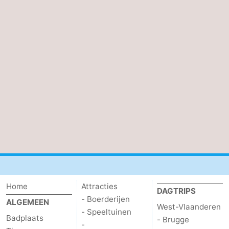
Home
Attracties
DAGTRIPS
- Boerderijen
ALGEMEEN
West-Vlaanderen
- Speeltuinen
Badplaats
- Brugge
-