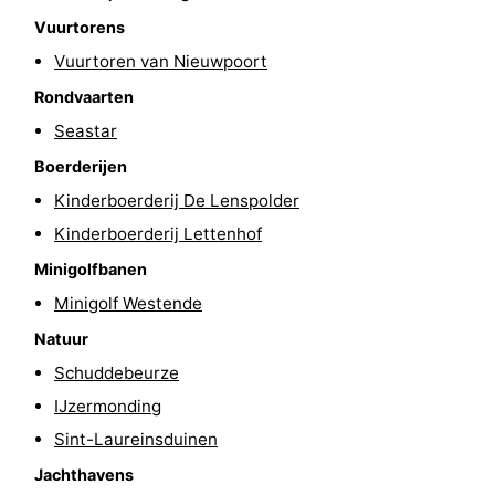
Vuurtorens
Steden
Sporten
Vuurtoren van Nieuwpoort
-
Rondvaarten
Seastar
Zwembaden
-
Boerderijen
Fietsen
-
Kinderboerderij De Lenspolder
Wandelen
-
Kinderboerderij Lettenhof
Minigolfbanen
Paardrijden
-
Minigolf Westende
Golfbanen
-
Natuur
Schuddebeurze
Surfen
Eten
IJzermonding
en
Jachthaven
Sint-Laureinsduinen
Jachthavens
drinken
Evenementen