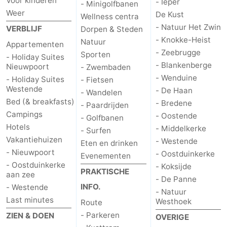
Voor kinderen
- Ieper
- Minigolfbanen
Weer
De Kust
Wellness centra
- Natuur Het Zwin
VERBLIJF
Dorpen & Steden
- Knokke-Heist
Natuur
Appartementen
- Zeebrugge
Sporten
- Holiday Suites
- Blankenberge
Nieuwpoort
- Zwembaden
- Wenduine
- Holiday Suites
- Fietsen
Westende
- De Haan
- Wandelen
Bed (& breakfasts)
- Bredene
- Paardrijden
Campings
- Oostende
- Golfbanen
Hotels
- Middelkerke
- Surfen
Vakantiehuizen
- Westende
Eten en drinken
- Nieuwpoort
- Oostduinkerke
Evenementen
- Oostduinkerke
- Koksijde
PRAKTISCHE
aan zee
- De Panne
INFO.
- Westende
- Natuur
Last minutes
Westhoek
Route
- Parkeren
ZIEN & DOEN
OVERIGE