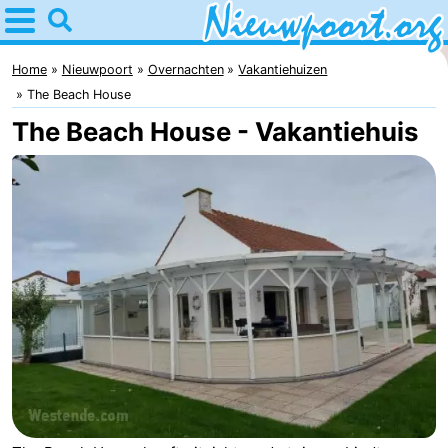
Home
Nieuwpoort
Home
Nieuwpoort
Overnachten
Vakantiehuizen
The Beach House
Tips
The Beach House - Vakantiehuis
Voor
kinderen
Overnachten
Appartementen
-
Holiday
-
Suites
Holiday
Bed
Nieuwpoort
Suites
(&
Campings