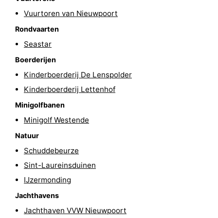
Vuurtoren van Nieuwpoort
Steden
Sporten
Rondvaarten
-
Seastar
Zwembaden
-
Boerderijen
Kinderboerderij De Lenspolder
Fietsen
-
Kinderboerderij Lettenhof
Wandelen
-
Minigolfbanen
Minigolf Westende
Paardrijden
-
Natuur
Golfbanen
-
Schuddebeurze
Sint-Laureinsduinen
Surfen
Eten
IJzermonding
en
Jachthaven
Jachthavens
Jachthaven VVW Nieuwpoort
drinken
Evenementen