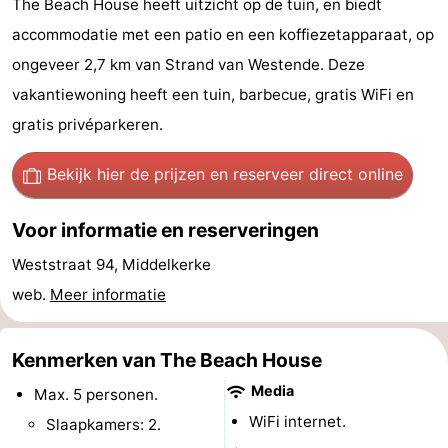
The Beach House heeft uitzicht op de tuin, en biedt
Westende
breakfasts)
Hotels
accommodatie met een patio en een koffiezetapparaat, op
ongeveer 2,7 km van Strand van Westende. Deze
Vakantiehuizen
vakantiewoning heeft een tuin, barbecue, gratis WiFi en
-
gratis privéparkeren.
Nieuwpoort
-
Bekijk hier de prijzen
en reserveer direct online
Oostduinkerke
-
Voor informatie en reserveringen
aan
Westende
Last
Weststraat 94, Middelkerke
web.
Meer informatie
zee
minutes
Strand
Zien
Kenmerken van The Beach House
&
Bezienswaardigheden
Media
Max. 5 personen.
WiFi internet.
Slaapkamers: 2.
doen
-