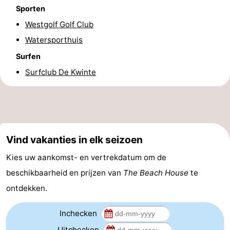
Sporten
Praktisch
Westgolf Golf Club
Forum
Watersporthuis
Surfen
Route
Surfclub De Kwinte
-
Parkeren
-
Kusttram
Reisboekenwinkel
Vind vakanties in elk seizoen
Nieuws
Kies uw aankomst- en vertrekdatum om de
beschikbaarheid en prijzen van
The Beach House
te
Medische
ontdekken.
adressen
Regio
Inchecken
West-
Uitchecken