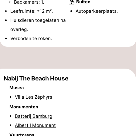
Badkamers: 1.
Buiten
Musea
-
Leefruimte: ±12 m².
Autoparkeerplaats.
Huisdieren toegelaten na
Monumenten
-
overleg.
Uitkijkpunten
Attracties
Verboden te roken.
-
Boerderijen
-
Speeltuinen
-
Nabij The Beach House
Musea
Binnenspeeltuinen
-
Villa Les Zéphyrs
Minigolfbanen
Wellness
Monumenten
Batterij Bamburg
centra
Dorpen
Albert I Monument
&
Natuur
Vuurtorens