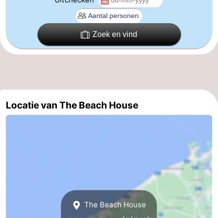
Vlaanderen
-
Zoek en vind
Brugge
-
Gent
-
Ieper
De
Kust
-
Locatie van The Beach House
Natuur
-
Het
Knokke-
-
Zwin
Heist
Zeebrugge
-
Blankenberge
-
The Beach House
Wenduine
-