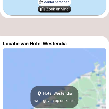
Vlaanderen
-
Zoek en vind
Brugge
-
Gent
-
Ieper
De
Locatie van Hotel Westendia
Kust
-
Natuur
-
Het
Knokke-
-
Zwin
Heist
Zeebrugge
-
Hotel Westendia
Blankenberge
-
weergeven op de kaart
Wenduine
-