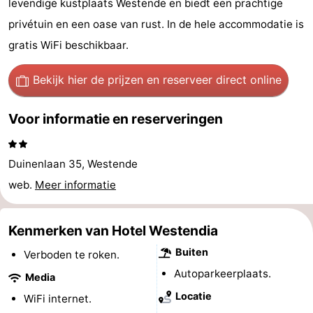
levendige kustplaats Westende en biedt een prachtige
Westende
breakfasts)
Hotels
privétuin en een oase van rust. In de hele accommodatie is
gratis WiFi beschikbaar.
Vakantiehuizen
Bekijk hier de prijzen
en reserveer direct online
-
Nieuwpoort
-
Voor informatie en reserveringen
Oostduinkerke
-
Duinenlaan 35, Westende
aan
Westende
Last
web.
Meer informatie
zee
minutes
Strand
Kenmerken van Hotel Westendia
Zien
Buiten
Verboden te roken.
&
Bezienswaardigheden
Autoparkeerplaats.
Media
Locatie
WiFi internet.
doen
-