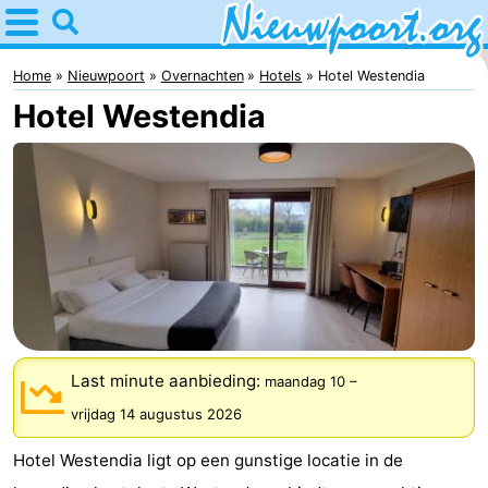
Home
Nieuwpoort
Home
Nieuwpoort
Overnachten
Hotels
Hotel Westendia
Hotel Westendia
Tips
Voor
kinderen
Overnachten
Appartementen
-
Holiday
-
Last minute aanbieding:
maandag 10
–
vrijdag 14 augustus 2026
Suites
Holiday
Bed
Hotel Westendia ligt op een gunstige locatie in de
Nieuwpoort
Suites
(&
Campings