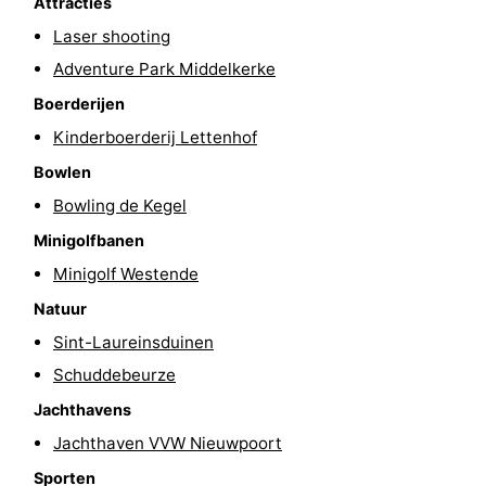
Attracties
Steden
Sporten
Laser shooting
Adventure Park Middelkerke
-
Boerderijen
Zwembaden
-
Kinderboerderij Lettenhof
Bowlen
Fietsen
-
Bowling de Kegel
Wandelen
-
Minigolfbanen
Minigolf Westende
Paardrijden
-
Natuur
Golfbanen
-
Sint-Laureinsduinen
Surfen
Eten
Schuddebeurze
Jachthavens
en
Jachthaven
Jachthaven VVW Nieuwpoort
drinken
Evenementen
Sporten