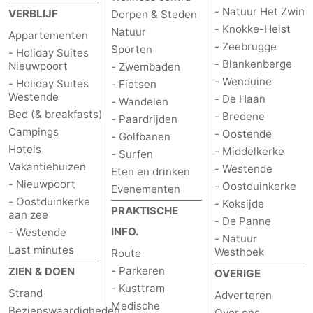
- Natuur Het Zwin
VERBLIJF
Dorpen & Steden
- Knokke-Heist
Natuur
Appartementen
- Zeebrugge
Sporten
- Holiday Suites
- Blankenberge
Nieuwpoort
- Zwembaden
- Wenduine
- Holiday Suites
- Fietsen
Westende
- De Haan
- Wandelen
Bed (& breakfasts)
- Bredene
- Paardrijden
Campings
- Oostende
- Golfbanen
Hotels
- Middelkerke
- Surfen
Vakantiehuizen
- Westende
Eten en drinken
- Nieuwpoort
- Oostduinkerke
Evenementen
- Oostduinkerke
- Koksijde
PRAKTISCHE
aan zee
- De Panne
INFO.
- Westende
- Natuur
Last minutes
Westhoek
Route
- Parkeren
ZIEN & DOEN
OVERIGE
- Kusttram
Strand
Adverteren
Medische
Bezienswaardigheden
Over ons