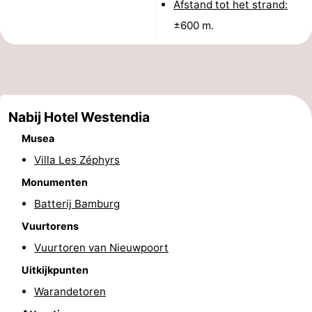
Afstand tot het strand:
Musea
-
±600 m.
Monumenten
-
Uitkijkpunten
Attracties
-
Nabij Hotel Westendia
Musea
Boerderijen
-
Villa Les Zéphyrs
Speeltuinen
-
Monumenten
Batterij Bamburg
Binnenspeeltuinen
-
Vuurtorens
Minigolfbanen
Wellness
Vuurtoren van Nieuwpoort
centra
Dorpen
Uitkijkpunten
Warandetoren
&
Natuur