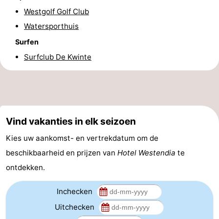
Westgolf Golf Club
Praktisch
Watersporthuis
Forum
Surfen
Surfclub De Kwinte
Route
-
Parkeren
-
Vind vakanties in elk seizoen
Kusttram
Reisboekenwinkel
Kies uw aankomst- en vertrekdatum om de
Nieuws
beschikbaarheid en prijzen van
Hotel Westendia
te
ontdekken.
Medische
adressen
Regio
Inchecken
Uitchecken
West-