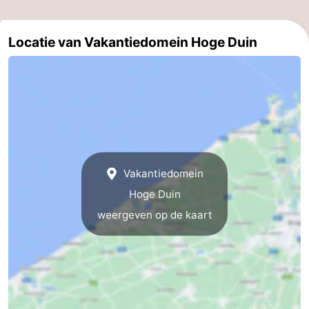
Vlaanderen
-
Locatie van Vakantiedomein Hoge Duin
Brugge
-
Gent
-
Ieper
De
Kust
-
Vakantiedomein
Natuur
-
Hoge Duin
Het
Knokke-
-
weergeven op de kaart
Zwin
Heist
Zeebrugge
-
Blankenberge
-
Wenduine
-