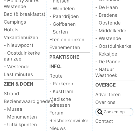
- Holiday Suites
- Fietsen
Westende
- De Haan
- Wandelen
Bed (& breakfasts)
- Bredene
- Paardrijden
Campings
- Oostende
- Golfbanen
Hotels
- Middelkerke
- Surfen
Vakantiehuizen
- Westende
Eten en drinken
- Nieuwpoort
- Oostduinkerke
Evenementen
- Oostduinkerke
- Koksijde
PRAKTISCHE
aan zee
- De Panne
INFO.
- Westende
- Natuur
Last minutes
Westhoek
Route
- Parkeren
ZIEN & DOEN
OVERIGE
- Kusttram
Strand
Adverteren
Medische
Bezienswaardigheden
Over ons
adressen
- Musea
Forum
- Monumenten
Reisboekenwinkel
Contact
- Uitkijkpunten
Nieuws