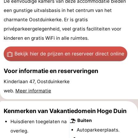
De eenvoudige kamers van deze accommodatie bieden
Westende
breakfasts)
Hotels
een gunstige uitvalsbasis in het centrum van het
charmante Oostduinkerke. Er is gratis
Vakantiehuizen
privéparkeergelegenheid, veel gratis faciliteiten voor
-
kinderen en gratis WiFi in alle ruimtes.
Nieuwpoort
-
Bekijk hier de prijzen
en reserveer direct online
Oostduinkerke
-
Voor informatie en reserveringen
aan
Westende
Last
Kinderlaan 47, Oostduinkerke
web.
Meer informatie
zee
minutes
Strand
Zien
Kenmerken van Vakantiedomein Hoge Duin
&
Bezienswaardigheden
Buiten
Huisdieren toegelaten na
Autoparkeerplaats.
overleg.
doen
-