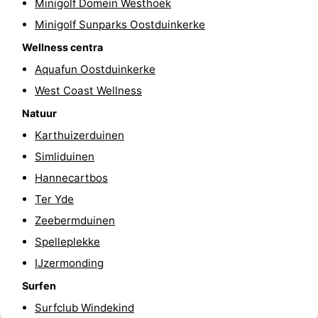
Minigolf Domein Westhoek
Steden
Sporten
Minigolf Sunparks Oostduinkerke
Wellness centra
-
Aquafun Oostduinkerke
Zwembaden
-
West Coast Wellness
Natuur
Fietsen
-
Karthuizerduinen
Wandelen
-
Simliduinen
Hannecartbos
Paardrijden
-
Ter Yde
Golfbanen
-
Zeebermduinen
Spelleplekke
Surfen
Eten
IJzermonding
en
Jachthaven
Surfen
drinken
Evenementen
Surfclub Windekind