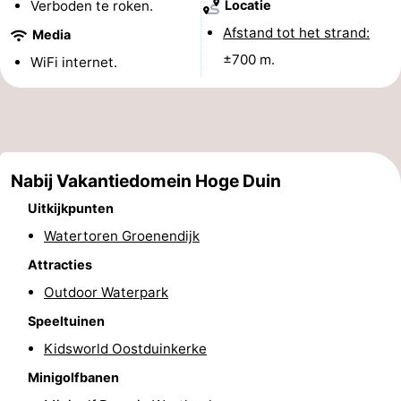
Verboden te roken.
Locatie
Musea
-
Afstand tot het strand:
Media
±700 m.
WiFi internet.
Monumenten
-
Uitkijkpunten
Attracties
-
Nabij Vakantiedomein Hoge Duin
Boerderijen
-
Uitkijkpunten
Speeltuinen
-
Watertoren Groenendijk
Binnenspeeltuinen
-
Attracties
Outdoor Waterpark
Minigolfbanen
Wellness
Speeltuinen
centra
Dorpen
Kidsworld Oostduinkerke
Minigolfbanen
&
Natuur