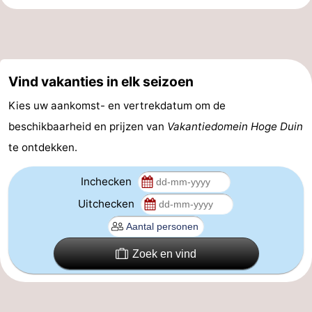
Praktisch
Forum
Vind vakanties in elk seizoen
Route
Kies uw aankomst- en vertrekdatum om de
-
beschikbaarheid en prijzen van
Vakantiedomein Hoge Duin
Parkeren
-
te ontdekken.
Kusttram
Reisboekenwinkel
Inchecken
Uitchecken
Nieuws
Medische
Zoek en vind
adressen
Regio
West-