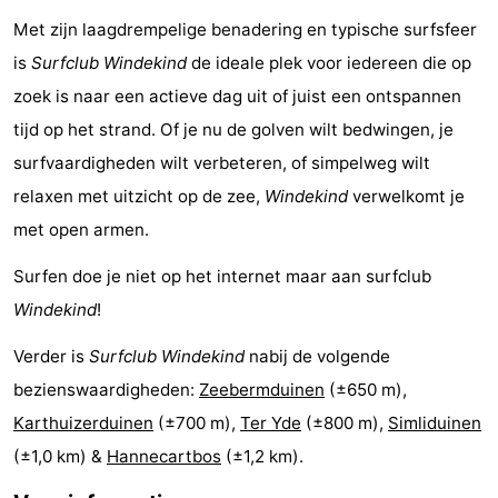
Met zijn laagdrempelige benadering en typische surfsfeer
Steden
Sporten
is
Surfclub Windekind
de ideale plek voor iedereen die op
-
zoek is naar een actieve dag uit of juist een ontspannen
tijd op het strand. Of je nu de golven wilt bedwingen, je
Zwembaden
-
surfvaardigheden wilt verbeteren, of simpelweg wilt
Fietsen
-
relaxen met uitzicht op de zee,
Windekind
verwelkomt je
met open armen.
Wandelen
-
Surfen doe je niet op het internet maar aan surfclub
Paardrijden
-
Windekind
!
Golfbanen
-
Verder is
Surfclub Windekind
nabij de volgende
Surfen
Eten
bezienswaardigheden:
Zeebermduinen
(±650 m),
Karthuizerduinen
(±700 m),
Ter Yde
(±800 m),
Simliduinen
en
Jachthaven
(±1,0 km) &
Hannecartbos
(±1,2 km).
drinken
Evenementen