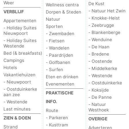
Weer
De Kust
Wellness centra
- Natuur Het Zwin
VERBLIJF
Dorpen & Steden
- Knokke-Heist
Natuur
Appartementen
- Zeebrugge
Sporten
- Holiday Suites
- Blankenberge
Nieuwpoort
- Zwembaden
- Wenduine
- Holiday Suites
- Fietsen
Westende
- De Haan
- Wandelen
Bed (& breakfasts)
- Bredene
- Paardrijden
Campings
- Oostende
- Golfbanen
Hotels
- Middelkerke
- Surfen
Vakantiehuizen
- Westende
Eten en drinken
- Nieuwpoort
- Oostduinkerke
Evenementen
- Oostduinkerke
- Koksijde
PRAKTISCHE
aan zee
- De Panne
INFO.
- Westende
- Natuur
Last minutes
Westhoek
Route
- Parkeren
ZIEN & DOEN
OVERIGE
- Kusttram
Strand
Adverteren