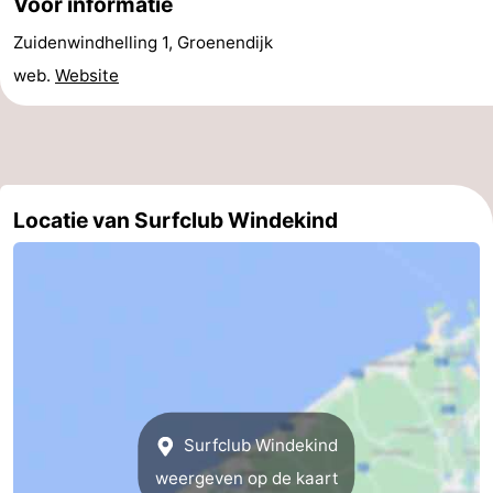
Voor informatie
Praktisch
Zuidenwindhelling 1, Groenendijk
web.
Website
Forum
Route
-
Locatie van Surfclub Windekind
Parkeren
-
Kusttram
Reisboekenwinkel
Nieuws
Medische
adressen
Regio
Surfclub Windekind
weergeven op de kaart
West-