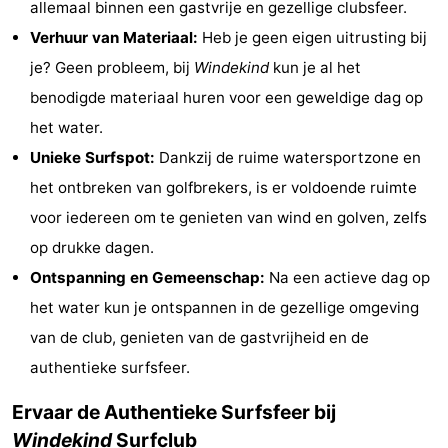
allemaal binnen een gastvrije en gezellige clubsfeer.
Musea
-
Verhuur van Materiaal:
Heb je geen eigen uitrusting bij
je? Geen probleem, bij
Windekind
kun je al het
Monumenten
-
benodigde materiaal huren voor een geweldige dag op
Uitkijkpunten
Attracties
het water.
Unieke Surfspot:
Dankzij de ruime watersportzone en
-
het ontbreken van golfbrekers, is er voldoende ruimte
Boerderijen
-
voor iedereen om te genieten van wind en golven, zelfs
op drukke dagen.
Speeltuinen
-
Ontspanning en Gemeenschap:
Na een actieve dag op
Binnenspeeltuinen
-
het water kun je ontspannen in de gezellige omgeving
van de club, genieten van de gastvrijheid en de
Minigolfbanen
Wellness
authentieke surfsfeer.
centra
Dorpen
Ervaar de Authentieke Surfsfeer bij
&
Natuur
Windekind
Surfclub