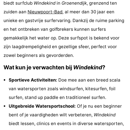
biedt surfclub
Windekind
in
Groenendijk
, grenzend ten
Westende
breakfasts)
Hotels
zuiden aan
Nieuwpoort-Bad
, al meer dan 30 jaar een
Vakantiehuizen
unieke en gastvrije surfervaring. Dankzij de ruime parking
en het ontbreken van golfbrekers kunnen surfers
-
gemakkelijk het water op. Deze surfspot is bekend voor
Nieuwpoort
-
zijn laagdrempeligheid en gezellige sfeer, perfect voor
zowel beginners als gevorderden.
Oostduinkerke
-
Wat kun je verwachten bij
Windekind
?
aan
Westende
Last
Sportieve Activiteiten:
Doe mee aan een breed scala
zee
minutes
Strand
van watersporten zoals windsurfen, kitesurfen, foil
surfen, stand up paddle en traditioneel surfen.
Zien
Uitgebreide Watersportschool:
Of je nu een beginner
&
Bezienswaardigheden
bent of je vaardigheden wilt verbeteren,
Windekind
biedt lessen, clinics en events in diverse watersporten,
doen
-