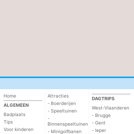
De
-
Haan
Bredene
-
Oostende
-
Middelkerke
-
Westende
-
Oostduinkerke
-
Koksijde
-
Home
Attracties
DAGTRIPS
- Boerderijen
De
-
ALGEMEEN
West-Vlaanderen
- Speeltuinen
Badplaats
- Brugge
Panne
Natuur
Weer
-
Tips
- Gent
Binnenspeeltuinen
Voor kinderen
- Ieper
Westhoek
Contact
- Minigolfbanen