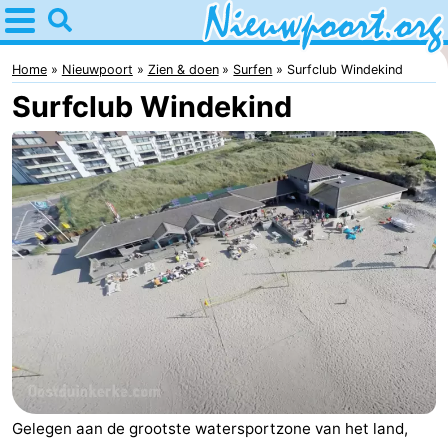
Home
Nieuwpoort
Home
Nieuwpoort
Zien & doen
Surfen
Surfclub Windekind
Surfclub Windekind
Tips
Voor
kinderen
Overnachten
Appartementen
-
Holiday
-
Suites
Holiday
Bed
Nieuwpoort
Suites
(&
Campings
Gelegen aan de grootste watersportzone van het land,