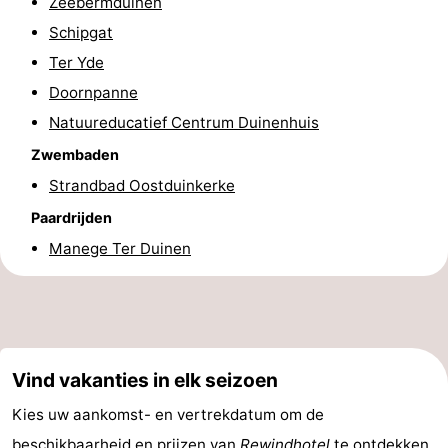
Zeebermduinen
Praktisch
Schipgat
Ter Yde
Forum
Doornpanne
Route
Natuureducatief Centrum Duinenhuis
Zwembaden
-
Strandbad Oostduinkerke
Parkeren
-
Paardrijden
Manege Ter Duinen
Kusttram
Reisboekenwinkel
Nieuws
Medische
Vind vakanties in elk seizoen
adressen
Regio
Kies uw aankomst- en vertrekdatum om de
West-
beschikbaarheid en prijzen van
Rewindhotel
te ontdekken.