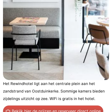
Westende
breakfasts)
Hotels
Vakantiehuizen
-
Nieuwpoort
-
Oostduinkerke
-
aan
Westende
Last
zee
minutes
Strand
Het Rewindhotel ligt aan het centrale plein aan het
Zien
zandstrand van Oostduinkerke. Sommige kamers bieden
&
Bezienswaardigheden
zijdelings uitzicht op zee. WiFi is gratis in het hotel.
doen
-
Bekijk hier de prijzen
en reserveer direct online