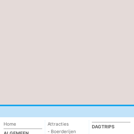
Home
Attracties
DAGTRIPS
- Boerderijen
ALGEMEEN