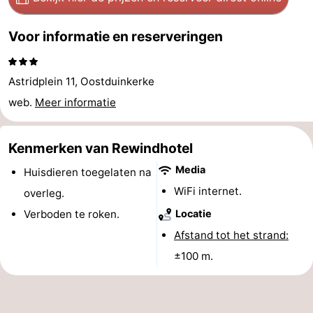
Musea
-
Voor informatie en reserveringen
Monumenten
-
Astridplein 11, Oostduinkerke
Uitkijkpunten
Attracties
web.
Meer informatie
-
Boerderijen
-
Kenmerken van Rewindhotel
Media
Huisdieren toegelaten na
Speeltuinen
-
WiFi internet.
overleg.
Binnenspeeltuinen
-
Verboden te roken.
Locatie
Afstand tot het strand:
Minigolfbanen
Wellness
±100 m.
centra
Dorpen
&
Natuur