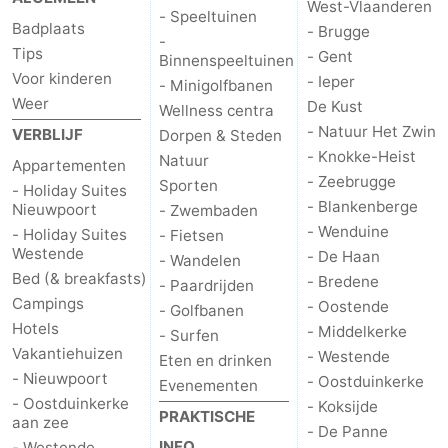
West-Vlaanderen
- Speeltuinen
Badplaats
- Brugge
-
Tips
- Gent
Binnenspeeltuinen
Voor kinderen
- Ieper
- Minigolfbanen
Weer
De Kust
Wellness centra
- Natuur Het Zwin
VERBLIJF
Dorpen & Steden
- Knokke-Heist
Natuur
Appartementen
- Zeebrugge
Sporten
- Holiday Suites
- Blankenberge
Nieuwpoort
- Zwembaden
- Wenduine
- Holiday Suites
- Fietsen
Westende
- De Haan
- Wandelen
Bed (& breakfasts)
- Bredene
- Paardrijden
Campings
- Oostende
- Golfbanen
Hotels
- Middelkerke
- Surfen
Vakantiehuizen
- Westende
Eten en drinken
- Nieuwpoort
- Oostduinkerke
Evenementen
- Oostduinkerke
- Koksijde
PRAKTISCHE
aan zee
- De Panne
INFO.
- Westende