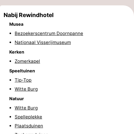
Steden
Sporten
Nabij Rewindhotel
-
Musea
Bezoekerscentrum Doornpanne
Zwembaden
-
Nationaal Visserijmuseum
Fietsen
-
Kerken
Zomerkapel
Wandelen
-
Speeltuinen
Paardrijden
-
Tip-Top
Witte Burg
Golfbanen
-
Natuur
Surfen
Eten
Witte Burg
en
Jachthaven
Spelleplekke
Plaatsduinen
drinken
Evenementen