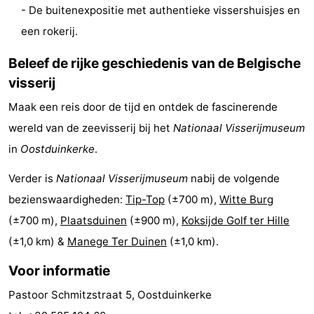
- De buitenexpositie met authentieke vissershuisjes en
Steden
Sporten
een rokerij.
-
Beleef de rijke geschiedenis van de Belgische
visserij
Zwembaden
-
Maak een reis door de tijd en ontdek de fascinerende
Fietsen
-
wereld van de zeevisserij bij het
Nationaal Visserijmuseum
Wandelen
-
in
Oostduinkerke
.
Paardrijden
-
Verder is
Nationaal Visserijmuseum
nabij de volgende
bezienswaardigheden:
Tip-Top
(±700 m),
Witte Burg
Golfbanen
-
(±700 m),
Plaatsduinen
(±900 m),
Koksijde Golf ter Hille
Surfen
Eten
(±1,0 km) &
Manege Ter Duinen
(±1,0 km).
Voor informatie
en
Jachthaven
Pastoor Schmitzstraat 5, Oostduinkerke
drinken
Evenementen