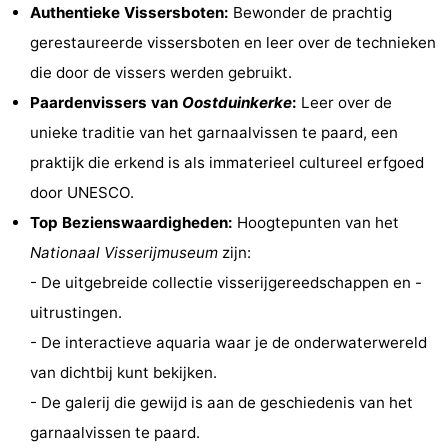
Authentieke Vissersboten:
Bewonder de prachtig
Musea
-
gerestaureerde vissersboten en leer over de technieken
Monumenten
-
die door de vissers werden gebruikt.
Paardenvissers van
Oostduinkerke
:
Leer over de
Uitkijkpunten
Attracties
unieke traditie van het garnaalvissen te paard, een
-
praktijk die erkend is als immaterieel cultureel erfgoed
door UNESCO.
Boerderijen
-
Top Bezienswaardigheden:
Hoogtepunten van het
Speeltuinen
-
Nationaal Visserijmuseum
zijn:
- De uitgebreide collectie visserijgereedschappen en -
Binnenspeeltuinen
-
uitrustingen.
Minigolfbanen
Wellness
- De interactieve aquaria waar je de onderwaterwereld
van dichtbij kunt bekijken.
centra
Dorpen
- De galerij die gewijd is aan de geschiedenis van het
&
Natuur
garnaalvissen te paard.