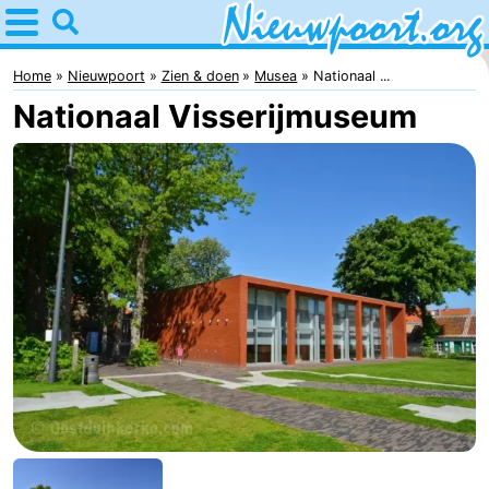
Home
Nieuwpoort
Home
Nieuwpoort
Zien & doen
Musea
Nationaal ...
Nationaal Visserijmuseum
Tips
Voor
kinderen
Overnachten
Appartementen
-
Holiday
-
Suites
Holiday
Bed
Nieuwpoort
Suites
(&
Campings