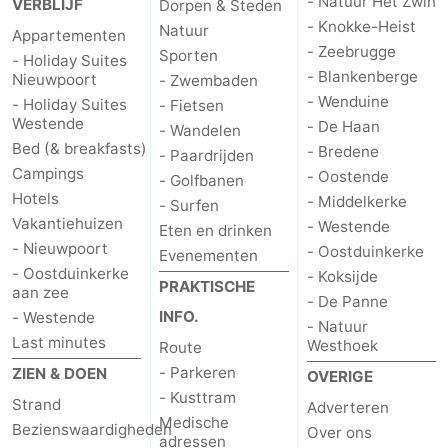
- Natuur Het Zwin
VERBLIJF
Dorpen & Steden
- Knokke-Heist
Natuur
Appartementen
- Zeebrugge
Sporten
- Holiday Suites
- Blankenberge
Nieuwpoort
- Zwembaden
- Wenduine
- Holiday Suites
- Fietsen
Westende
- De Haan
- Wandelen
Bed (& breakfasts)
- Bredene
- Paardrijden
Campings
- Oostende
- Golfbanen
Hotels
- Middelkerke
- Surfen
Vakantiehuizen
- Westende
Eten en drinken
- Nieuwpoort
- Oostduinkerke
Evenementen
- Oostduinkerke
- Koksijde
PRAKTISCHE
aan zee
- De Panne
INFO.
- Westende
- Natuur
Last minutes
Westhoek
Route
- Parkeren
ZIEN & DOEN
OVERIGE
- Kusttram
Strand
Adverteren
Medische
Bezienswaardigheden
Over ons
adressen