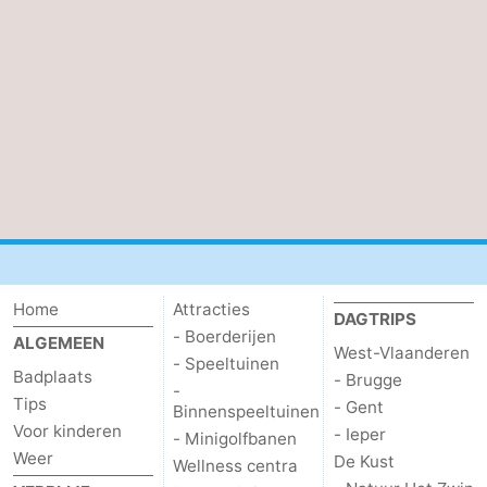
De
-
Haan
Bredene
-
Oostende
-
Middelkerke
-
Westende
-
Oostduinkerke
-
Home
Attracties
DAGTRIPS
Koksijde
-
- Boerderijen
ALGEMEEN
West-Vlaanderen
- Speeltuinen
Badplaats
- Brugge
De
-
-
Tips
- Gent
Binnenspeeltuinen
Panne
Natuur
Weer
Voor kinderen
- Ieper
- Minigolfbanen
Weer
De Kust
Wellness centra
Westhoek
Contact