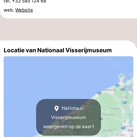
tel. +32 585 124 68
Praktisch
web.
Website
Forum
Route
Locatie van Nationaal Visserijmuseum
-
Parkeren
-
Kusttram
Reisboekenwinkel
Nieuws
Medische
Nationaal
Visserijmuseum
adressen
Regio
weergeven op de kaart
West-