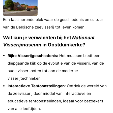
Westende
breakfasts)
Hotels
Vakantiehuizen
Een fascinerende plek waar de geschiedenis en cultuur
van de Belgische zeevisserij tot leven komen.
-
Wat kun je verwachten bij het
Nationaal
Nieuwpoort
-
Visserijmuseum
in Oostduinkerke?
Oostduinkerke
-
Rijke Visserijgeschiedenis:
Het museum biedt een
aan
Westende
Last
diepgaande kijk op de evolutie van de visserij, van de
oude vissersboten tot aan de moderne
zee
minutes
Strand
visserijtechnieken.
Zien
Interactieve Tentoonstellingen:
Ontdek de wereld van
de zeevisserij door middel van interactieve en
&
Bezienswaardigheden
educatieve tentoonstellingen, ideaal voor bezoekers
doen
-
van alle leeftijden.