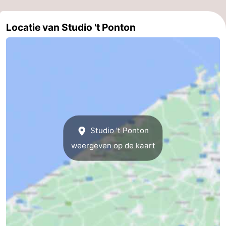
De
-
Locatie van Studio 't Ponton
Haan
Bredene
-
Oostende
-
Middelkerke
-
Westende
-
Studio 't Ponton
Oostduinkerke
-
weergeven op de kaart
Koksijde
-
De
-
Panne
Natuur
Weer
Westhoek
Contact