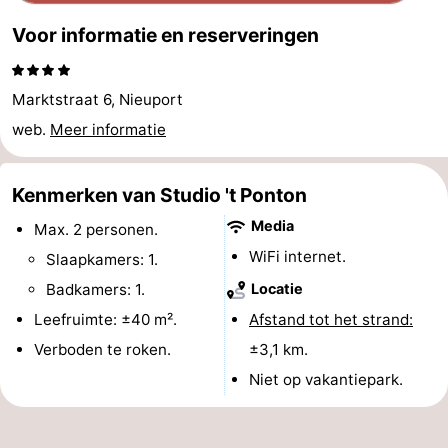
Musea
-
Voor informatie en reserveringen
Monumenten
-
Marktstraat 6, Nieuport
Uitkijkpunten
Attracties
web.
Meer informatie
-
Kenmerken van Studio 't Ponton
Boerderijen
-
Media
Max. 2 personen.
Speeltuinen
-
WiFi internet.
Slaapkamers: 1.
Badkamers: 1.
Locatie
Binnenspeeltuinen
-
Leefruimte: ±40 m².
Afstand tot het strand:
Minigolfbanen
Wellness
Verboden te roken.
±3,1 km.
Niet op vakantiepark.
centra
Dorpen
&
Natuur