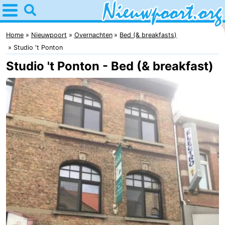
Home
Nieuwpoort
Home
Nieuwpoort
Overnachten
Bed (& breakfasts)
Studio 't Ponton
Tips
Studio 't Ponton - Bed (& breakfast)
Voor
kinderen
Overnachten
Appartementen
-
Holiday
-
Suites
Holiday
Bed
Nieuwpoort
Suites
(&
Campings