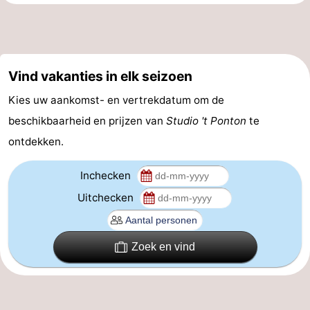
Vlaanderen
-
Brugge
-
Vind vakanties in elk seizoen
Gent
-
Kies uw aankomst- en vertrekdatum om de
Ieper
De
beschikbaarheid en prijzen van
Studio 't Ponton
te
ontdekken.
Kust
-
Inchecken
Natuur
-
Uitchecken
Het
Knokke-
-
Zwin
Heist
Zeebrugge
-
Zoek en vind
Blankenberge
-
Wenduine
-