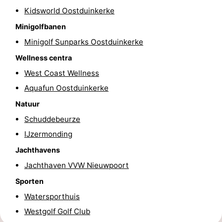
Kidsworld Oostduinkerke
Praktisch
Minigolfbanen
Forum
Minigolf Sunparks Oostduinkerke
Wellness centra
Route
West Coast Wellness
-
Aquafun Oostduinkerke
Natuur
Parkeren
-
Schuddebeurze
Kusttram
Reisboekenwinkel
IJzermonding
Nieuws
Jachthavens
Jachthaven VVW Nieuwpoort
Medische
Sporten
adressen
Regio
Watersporthuis
Westgolf Golf Club
West-