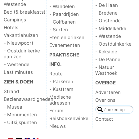
Westende
- De Haan
- Wandelen
Bed (& breakfasts)
- Bredene
- Paardrijden
Campings
- Oostende
- Golfbanen
Hotels
- Middelkerke
- Surfen
Vakantiehuizen
- Westende
Eten en drinken
- Nieuwpoort
- Oostduinkerke
Evenementen
- Oostduinkerke
- Koksijde
PRAKTISCHE
aan zee
- De Panne
INFO.
- Westende
- Natuur
Last minutes
Westhoek
Route
- Parkeren
ZIEN & DOEN
OVERIGE
- Kusttram
Strand
Adverteren
Medische
Bezienswaardigheden
Over ons
adressen
- Musea
Forum
- Monumenten
Reisboekenwinkel
Contact
- Uitkijkpunten
Nieuws