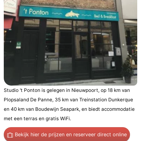
Westende
breakfasts)
Hotels
Vakantiehuizen
-
Nieuwpoort
-
Oostduinkerke
-
aan
Westende
Last
Studio 't Ponton is gelegen in Nieuwpoort, op 18 km van
zee
minutes
Strand
Plopsaland De Panne, 35 km van Treinstation Dunkerque
Zien
en 40 km van Boudewijn Seapark, en biedt accommodatie
met een terras en gratis WiFi.
&
Bezienswaardigheden
Bekijk hier de prijzen
en reserveer direct online
doen
-