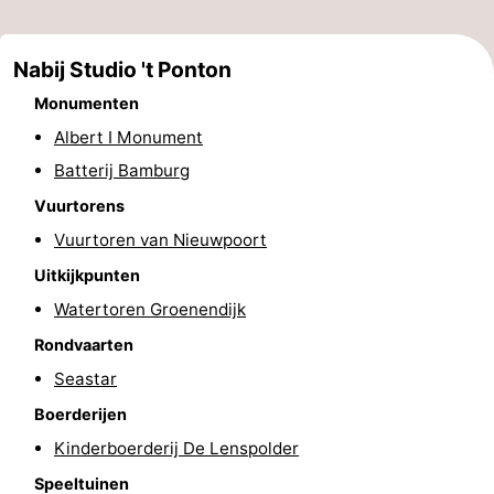
Steden
Sporten
Nabij Studio 't Ponton
-
Monumenten
Zwembaden
-
Albert I Monument
Batterij Bamburg
Fietsen
-
Vuurtorens
Wandelen
-
Vuurtoren van Nieuwpoort
Uitkijkpunten
Paardrijden
-
Watertoren Groenendijk
Golfbanen
-
Rondvaarten
Seastar
Surfen
Eten
Boerderijen
en
Jachthaven
Kinderboerderij De Lenspolder
drinken
Evenementen
Speeltuinen