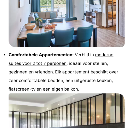
Musea
-
Monumenten
-
Uitkijkpunten
Attracties
-
Comfortabele Appartementen:
Verblijf in
moderne
Boerderijen
-
suites voor 2 tot 7 personen
, ideaal voor stellen,
Speeltuinen
-
gezinnen en vrienden. Elk appartement beschikt over
zeer comfortabele bedden, een uitgeruste keuken,
Binnenspeeltuinen
-
flatscreen-tv en een eigen balkon.
Minigolfbanen
Wellness
centra
Dorpen
&
Natuur