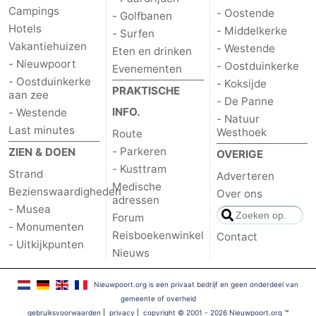
Campings
- Oostende
- Golfbanen
Hotels
- Middelkerke
- Surfen
Vakantiehuizen
- Westende
Eten en drinken
- Nieuwpoort
- Oostduinkerke
Evenementen
- Oostduinkerke
- Koksijde
PRAKTISCHE
aan zee
- De Panne
INFO.
- Westende
- Natuur
Last minutes
Westhoek
Route
- Parkeren
ZIEN & DOEN
OVERIGE
- Kusttram
Strand
Adverteren
Medische
Bezienswaardigheden
Over ons
adressen
- Musea
Forum
- Monumenten
Reisboekenwinkel
Contact
- Uitkijkpunten
Nieuws
Nieuwpoort.org is een privaat bedrijf en geen onderdeel van
gemeente of overheid
gebruiksvoorwaarden
|
privacy
|
copyright © 2001 - 2026 Nieuwpoort.org
™