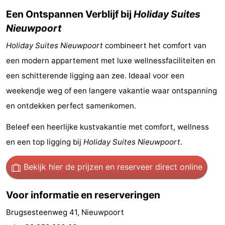
Een Ontspannen Verblijf bij
Holiday Suites
Vlaanderen
-
Nieuwpoort
Brugge
-
Holiday Suites Nieuwpoort
combineert het comfort van
een modern appartement met luxe wellnessfaciliteiten en
Gent
-
een schitterende ligging aan zee. Ideaal voor een
Ieper
De
weekendje weg of een langere vakantie waar ontspanning
en ontdekken perfect samenkomen.
Kust
-
Beleef een heerlijke kustvakantie met comfort, wellness
Natuur
-
en een top ligging bij
Holiday Suites Nieuwpoort
.
Het
Knokke-
-
Bekijk hier de prijzen
en reserveer direct online
Zwin
Heist
Zeebrugge
-
Voor informatie en reserveringen
Blankenberge
-
Brugsesteenweg 41, Nieuwpoort
Wenduine
-