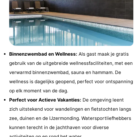
Steden
Sporten
-
Zwembaden
-
Fietsen
-
Binnenzwembad en Wellness:
Als gast maak je gratis
gebruik van de uitgebreide wellnessfaciliteiten, met een
Wandelen
-
verwarmd binnenzwembad, sauna en hammam. De
Paardrijden
-
wellness is dagelijks geopend, perfect voor ontspanning
op elk moment van de dag.
Golfbanen
-
Perfect voor Actieve Vakanties:
De omgeving leent
Surfen
Eten
zich uitstekend voor wandelingen en fietstochten langs
zee, duinen en de IJzermonding. Watersportliefhebbers
en
Jachthaven
kunnen terecht in de jachthaven voor diverse
drinken
Evenementen
activiteiten op en rond het water.