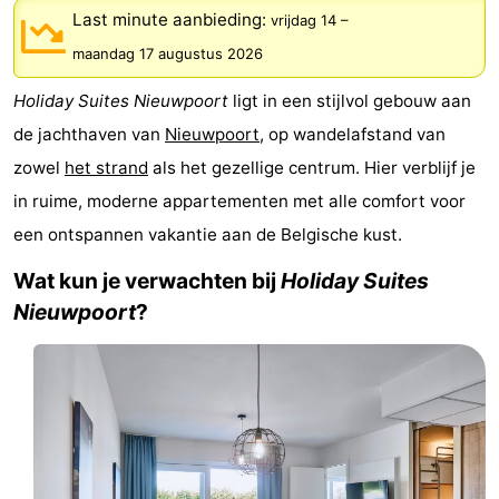
Last minute aanbieding:
vrijdag 14
–
Westende
breakfasts)
Hotels
maandag 17 augustus 2026
Vakantiehuizen
Holiday Suites Nieuwpoort
ligt in een stijlvol gebouw aan
-
de jachthaven van
Nieuwpoort
, op wandelafstand van
zowel
het strand
als het gezellige centrum. Hier verblijf je
Nieuwpoort
-
in ruime, moderne appartementen met alle comfort voor
Oostduinkerke
-
een ontspannen vakantie aan de Belgische kust.
Wat kun je verwachten bij
Holiday Suites
aan
Westende
Last
Nieuwpoort
?
zee
minutes
Strand
Zien
&
Bezienswaardigheden
doen
-