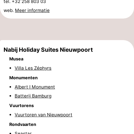
tel. +32 258 803 03
web.
Meer informatie
De
-
Haan
Bredene
-
Oostende
-
Nabij Holiday Suites Nieuwpoort
Middelkerke
-
Musea
Westende
-
Villa Les Zéphyrs
Oostduinkerke
-
Monumenten
Albert I Monument
Koksijde
-
Batterij Bamburg
De
-
Vuurtorens
Vuurtoren van Nieuwpoort
Panne
Natuur
Weer
Rondvaarten
Westhoek
Contact
Seastar