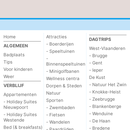
Home
Attracties
DAGTRIPS
- Boerderijen
ALGEMEEN
West-Vlaanderen
- Speeltuinen
Badplaats
- Brugge
-
Tips
- Gent
Binnenspeeltuinen
Voor kinderen
- Ieper
- Minigolfbanen
Weer
De Kust
Wellness centra
- Natuur Het Zwin
VERBLIJF
Dorpen & Steden
- Knokke-Heist
Natuur
Appartementen
- Zeebrugge
Sporten
- Holiday Suites
- Blankenberge
Nieuwpoort
- Zwembaden
- Wenduine
- Holiday Suites
- Fietsen
Westende
- De Haan
- Wandelen
Bed (& breakfasts)
- Bredene
- Paardrijden