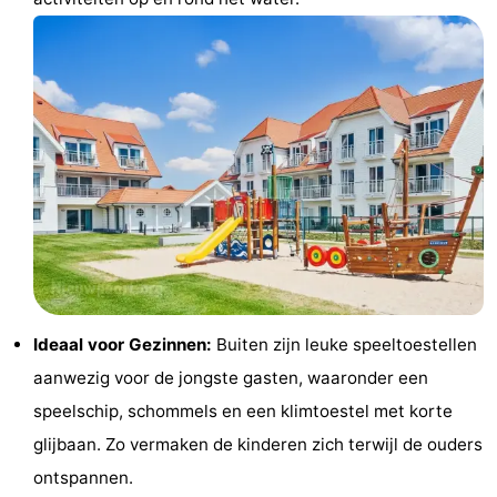
Praktisch
Forum
Route
-
Parkeren
-
Kusttram
Reisboekenwinkel
Nieuws
Ideaal voor Gezinnen:
Buiten zijn leuke speeltoestellen
aanwezig voor de jongste gasten, waaronder een
Medische
speelschip, schommels en een klimtoestel met korte
adressen
Regio
glijbaan. Zo vermaken de kinderen zich terwijl de ouders
ontspannen.
West-