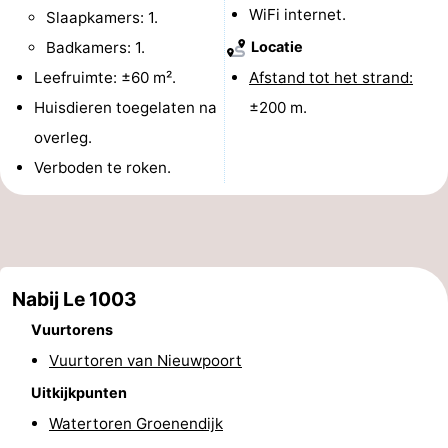
WiFi internet.
Slaapkamers: 1.
Musea
-
Badkamers: 1.
Locatie
Monumenten
-
Leefruimte: ±60 m².
Afstand tot het strand:
Huisdieren toegelaten na
±200 m.
Uitkijkpunten
Attracties
overleg.
-
Verboden te roken.
Boerderijen
-
Speeltuinen
-
Binnenspeeltuinen
-
Nabij Le 1003
Vuurtorens
Minigolfbanen
Wellness
Vuurtoren van Nieuwpoort
centra
Dorpen
Uitkijkpunten
Watertoren Groenendijk
&
Natuur