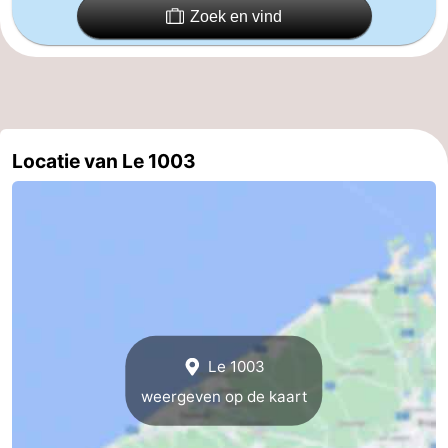
Zoek en vind
Vlaanderen
-
Brugge
-
Gent
-
Locatie van Le 1003
Ieper
De
Kust
-
Natuur
-
Het
Knokke-
-
Zwin
Heist
Zeebrugge
-
Le 1003
Blankenberge
-
weergeven op de kaart
Wenduine
-