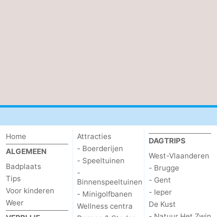
Home
Attracties
DAGTRIPS
- Boerderijen
ALGEMEEN
West-Vlaanderen
- Speeltuinen
Badplaats
- Brugge
-
Tips
- Gent
Binnenspeeltuinen
Voor kinderen
- Ieper
- Minigolfbanen
Weer
De Kust
Wellness centra
- Natuur Het Zwin