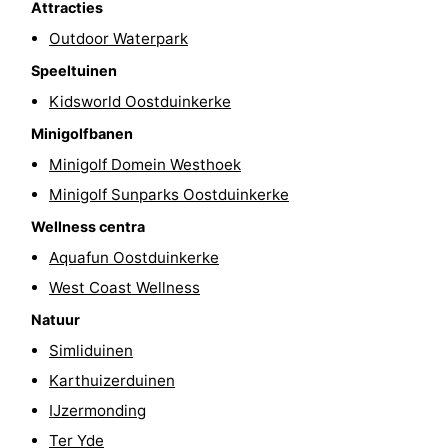
Attracties
Steden
Sporten
Outdoor Waterpark
Speeltuinen
-
Kidsworld Oostduinkerke
Zwembaden
-
Minigolfbanen
Fietsen
-
Minigolf Domein Westhoek
Minigolf Sunparks Oostduinkerke
Wandelen
-
Wellness centra
Paardrijden
-
Aquafun Oostduinkerke
West Coast Wellness
Golfbanen
-
Natuur
Surfen
Eten
Simliduinen
Karthuizerduinen
en
Jachthaven
IJzermonding
drinken
Evenementen
Ter Yde