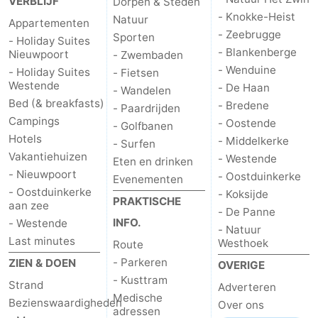
VERBLIJF
Dorpen & Steden
- Knokke-Heist
Natuur
Appartementen
- Zeebrugge
Sporten
- Holiday Suites
- Blankenberge
Nieuwpoort
- Zwembaden
- Wenduine
- Holiday Suites
- Fietsen
Westende
- De Haan
- Wandelen
Bed (& breakfasts)
- Bredene
- Paardrijden
Campings
- Oostende
- Golfbanen
Hotels
- Middelkerke
- Surfen
Vakantiehuizen
- Westende
Eten en drinken
- Nieuwpoort
- Oostduinkerke
Evenementen
- Oostduinkerke
- Koksijde
PRAKTISCHE
aan zee
- De Panne
INFO.
- Westende
- Natuur
Last minutes
Westhoek
Route
- Parkeren
ZIEN & DOEN
OVERIGE
- Kusttram
Strand
Adverteren
Medische
Bezienswaardigheden
Over ons
adressen