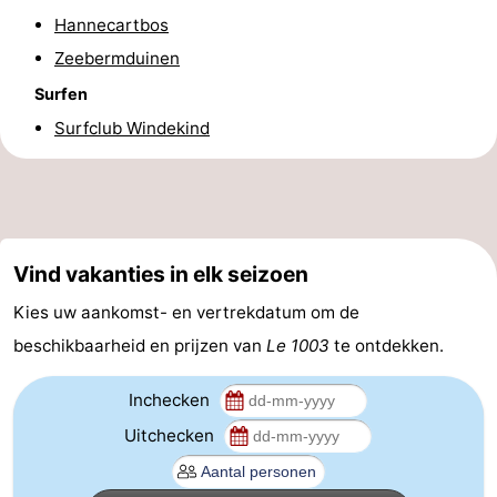
Hannecartbos
Praktisch
Zeebermduinen
Forum
Surfen
Surfclub Windekind
Route
-
Parkeren
-
Vind vakanties in elk seizoen
Kusttram
Reisboekenwinkel
Kies uw aankomst- en vertrekdatum om de
Nieuws
beschikbaarheid en prijzen van
Le 1003
te ontdekken.
Medische
Inchecken
adressen
Regio
Uitchecken
West-