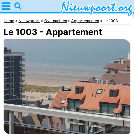
Home
Nieuwpoort
Home
Nieuwpoort
Overnachten
Appartementen
Le 1003
Le 1003 - Appartement
Tips
Voor
kinderen
Overnachten
Appartementen
-
Holiday
-
Suites
Holiday
Bed
Nieuwpoort
Suites
(&
Campings