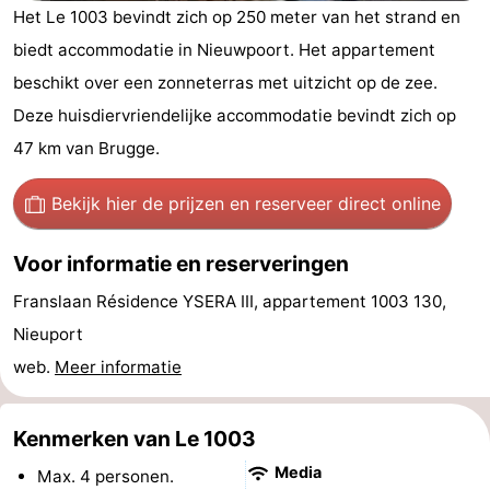
Het Le 1003 bevindt zich op 250 meter van het strand en
Westende
breakfasts)
Hotels
biedt accommodatie in Nieuwpoort. Het appartement
Vakantiehuizen
beschikt over een zonneterras met uitzicht op de zee.
Deze huisdiervriendelijke accommodatie bevindt zich op
-
47 km van Brugge.
Nieuwpoort
-
Bekijk hier de prijzen
en reserveer direct online
Oostduinkerke
-
Voor informatie en reserveringen
aan
Westende
Last
Franslaan Résidence YSERA III, appartement 1003 130,
zee
minutes
Strand
Nieuport
web.
Meer informatie
Zien
&
Bezienswaardigheden
Kenmerken van Le 1003
doen
-
Media
Max. 4 personen.