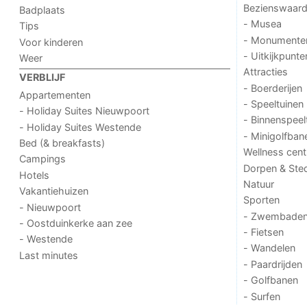
Bezienswaar
Badplaats
- Musea
Tips
- Monumente
Voor kinderen
- Uitkijkpunte
Weer
Attracties
VERBLIJF
- Boerderijen
Appartementen
- Speeltuinen
- Holiday Suites Nieuwpoort
- Binnenspeel
- Holiday Suites Westende
- Minigolfban
Bed (& breakfasts)
Wellness cent
Campings
Dorpen & Ste
Hotels
Natuur
Vakantiehuizen
Sporten
- Nieuwpoort
- Zwembade
- Oostduinkerke aan zee
- Fietsen
- Westende
- Wandelen
Last minutes
- Paardrijden
- Golfbanen
- Surfen