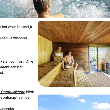
len waar je heerlijk
 een verfrissend
uxe en comfort. Of je
oment aan het
st.
 Oostduinkerke
biedt
n ontsnapt aan de
Sunparks