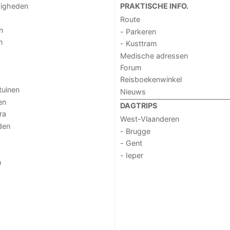
digheden
PRAKTISCHE INFO.
Route
n
- Parkeren
n
- Kusttram
Medische adressen
Forum
Reisboekenwinkel
tuinen
Nieuws
en
DAGTRIPS
ra
West-Vlaanderen
den
- Brugge
- Gent
- Ieper
n