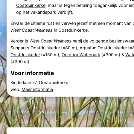
Oostduinkerke
, maar is tegen betaling toegankelijk voor ied
op het
vakantiepark
verblijft.
Ervaar de ultieme rust en verwen jezelf met een moment van p
West Coast Wellness
in
Oostduinkerke
.
Verder is
West Coast Wellness
nabij de volgende bezienswaa
Sunparks Oostduinkerke
(±80 m),
Aquafun Oostduinkerke
(±
Oostduinkerke
(±150 m),
Outdoor Waterpark
(±300 m) &
Wate
(±300 m).
Voor informatie
Kinderlaan 77, Oostduinkerke
web.
Meer informatie