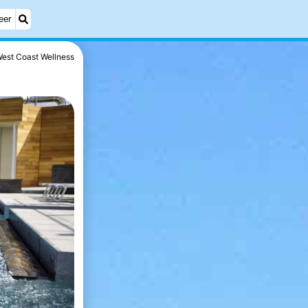
eer
est Coast Wellness