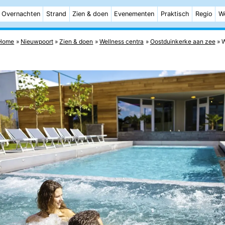
Overnachten
Strand
Zien & doen
Evenementen
Praktisch
Regio
W
Home
Nieuwpoort
Zien & doen
Wellness centra
Oostduinkerke aan zee
W