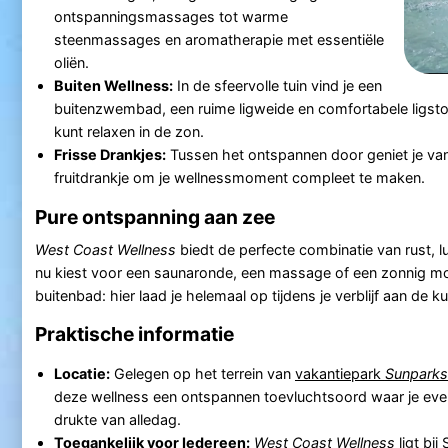
ontspanningsmassages tot warme
steenmassages en aromatherapie met essentiële
oliën.
Buiten Wellness:
In de sfeervolle tuin vind je een
buitenzwembad, een ruime ligweide en comfortabele ligstoe
kunt relaxen in de zon.
Frisse Drankjes:
Tussen het ontspannen door geniet je van
fruitdrankje om je wellnessmoment compleet te maken.
Pure ontspanning aan zee
West Coast Wellness
biedt de perfecte combinatie van rust, l
nu kiest voor een saunaronde, een massage of een zonnig m
buitenbad: hier laad je helemaal op tijdens je verblijf aan de ku
Praktische informatie
Locatie:
Gelegen op het terrein van
vakantiepark
Sunparks
deze wellness een ontspannen toevluchtsoord waar je eve
drukte van alledag.
Toegankelijk voor Iedereen:
West Coast Wellness
ligt bij