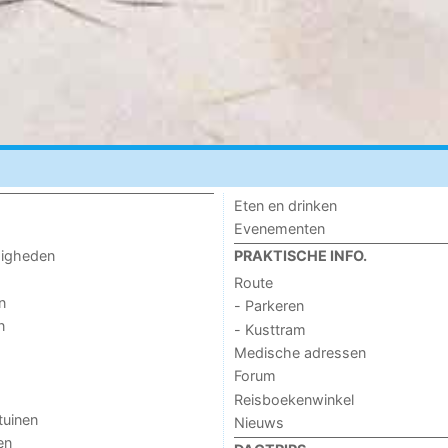
Eten en drinken
Evenementen
digheden
PRAKTISCHE INFO.
Route
n
- Parkeren
n
- Kusttram
Medische adressen
Forum
Reisboekenwinkel
tuinen
Nieuws
en