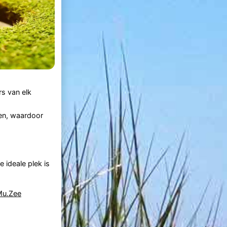
rs van elk
een, waardoor
 ideale plek is
Mu.Zee