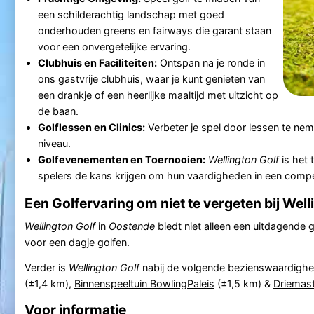
een schilderachtig landschap met goed
onderhouden greens en fairways die garant staan
voor een onvergetelijke ervaring.
Clubhuis en Faciliteiten:
Ontspan na je ronde in
ons gastvrije clubhuis, waar je kunt genieten van
een drankje of een heerlijke maaltijd met uitzicht op
de baan.
Golflessen en Clinics:
Verbeter je spel door lessen te nem
niveau.
Golfevenementen en Toernooien:
Wellington Golf
is het 
spelers de kans krijgen om hun vaardigheden in een compet
Een Golfervaring om niet te vergeten bij Well
Wellington Golf
in
Oostende
biedt niet alleen een uitdagende 
voor een dagje golfen.
Verder is
Wellington Golf
nabij de volgende bezienswaardigh
(±1,4 km),
Binnenspeeltuin BowlingPaleis
(±1,5 km) &
Driemast
Voor informatie