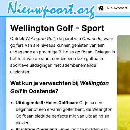
Nieuwpoort
Wellington Golf - Sport
Ontdek
Wellington Golf
, de parel van
Oostende
, waar
golfers van alle niveaus kunnen genieten van een
uitdagende en prachtige 9-holes golfbaan. Gelegen in
het hart van de stad, combineert deze golfbaan
sportieve uitdagingen met adembenemende
uitzichten.
Wat kun je verwachten bij
Wellington
Golf
in Oostende?
Uitdagende 9-Holes Golfbaan:
Of je nu een
beginner of een ervaren golfer bent, de Wellington
Golfbaan biedt de perfecte mix van uitdaging en
plezier.
Prachtige Omgeving:
Speel golf te midden van