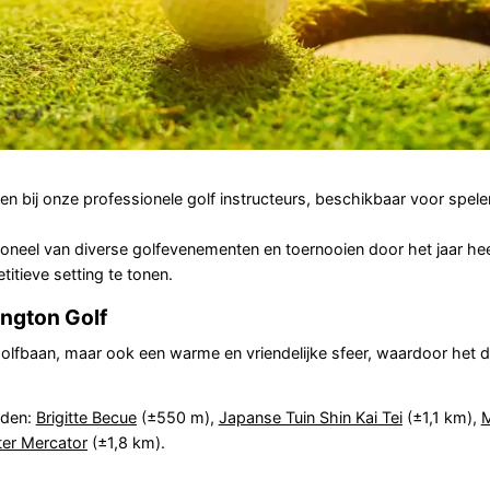
en bij onze professionele golf instructeurs, beschikbaar voor spele
toneel van diverse golfevenementen en toernooien door het jaar h
itieve setting te tonen.
ington Golf
golfbaan, maar ook een warme en vriendelijke sfeer, waardoor het de
eden:
Brigitte Becue
(±550 m),
Japanse Tuin Shin Kai Tei
(±1,1 km),
er Mercator
(±1,8 km).