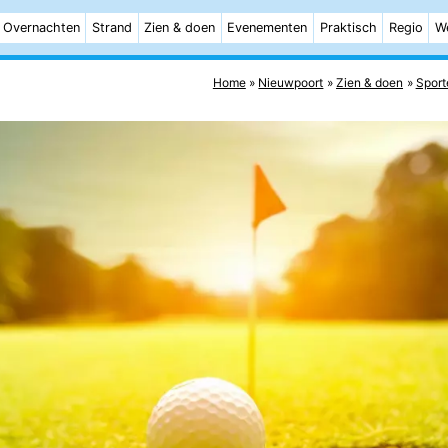
Overnachten
Strand
Zien & doen
Evenementen
Praktisch
Regio
W
Home
Nieuwpoort
Zien & doen
Sport