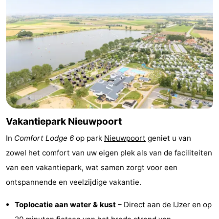
Musea
-
Monumenten
-
Uitkijkpunten
Attracties
-
Boerderijen
-
Vakantiepark Nieuwpoort
Speeltuinen
-
In
Comfort Lodge 6
op park
Nieuwpoort
geniet u van
Binnenspeeltuinen
-
zowel het comfort van uw eigen plek als van de faciliteiten
Minigolfbanen
Wellness
van een vakantiepark, wat samen zorgt voor een
ontspannende en veelzijdige vakantie.
centra
Dorpen
Toplocatie aan water & kust
– Direct aan de IJzer en op
&
Natuur