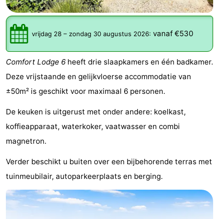
Westende
breakfasts)
Hotels
vanaf €530
Vakantiehuizen
vrijdag 28
–
zondag 30 augustus 2026
:
-
Comfort Lodge 6
heeft drie slaapkamers en één badkamer.
Deze vrijstaande en gelijkvloerse accommodatie van
Nieuwpoort
-
±50m² is geschikt voor maximaal 6 personen.
Oostduinkerke
-
De keuken is uitgerust met onder andere: koelkast,
aan
Westende
Last
koffieapparaat, waterkoker, vaatwasser en combi
magnetron.
zee
minutes
Strand
Verder beschikt u buiten over een bijbehorende terras met
Zien
tuinmeubilair, autoparkeerplaats en berging.
&
Bezienswaardigheden
doen
-