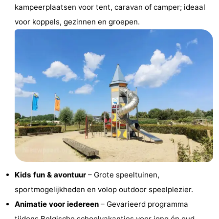
kampeerplaatsen voor tent, caravan of camper; ideaal
Praktisch
voor koppels, gezinnen en groepen.
Forum
Route
-
Parkeren
-
Kusttram
Reisboekenwinkel
Nieuws
Medische
Kids fun & avontuur
– Grote speeltuinen,
sportmogelijkheden en volop outdoor speelplezier.
adressen
Regio
Animatie voor iedereen
– Gevarieerd programma
West-
tijdens Belgische schoolvakanties voor jong én oud.