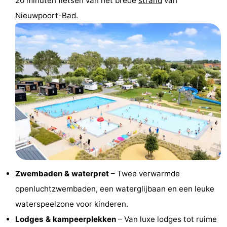
20 minuten fietsen van het brede
strand
van
Steden
Sporten
Nieuwpoort-Bad
.
-
Zwembaden
-
Fietsen
-
Wandelen
-
Paardrijden
-
Golfbanen
-
Zwembaden & waterpret
– Twee verwarmde
Surfen
Eten
openluchtzwembaden, een waterglijbaan en een leuke
en
Jachthaven
waterspeelzone voor kinderen.
Lodges & kampeerplekken
– Van luxe lodges tot ruime
drinken
Evenementen