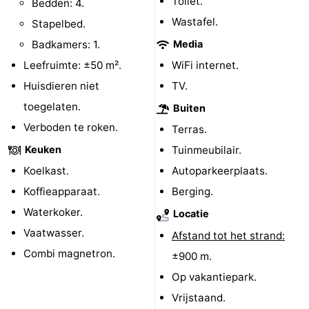
Toilet.
Bedden: 4.
Wastafel.
De
-
Stapelbed.
Badkamers: 1.
Media
Haan
Bredene
-
Leefruimte: ±50 m².
WiFi internet.
Oostende
-
Huisdieren niet
TV.
toegelaten.
Buiten
Middelkerke
-
Verboden te roken.
Terras.
Westende
-
Keuken
Tuinmeubilair.
Koelkast.
Autoparkeerplaats.
Oostduinkerke
-
Koffieapparaat.
Berging.
Koksijde
-
Waterkoker.
Locatie
Vaatwasser.
Afstand tot het strand:
De
-
Combi magnetron.
±900 m.
Panne
Natuur
Weer
Op vakantiepark.
Vrijstaand.
Westhoek
Contact