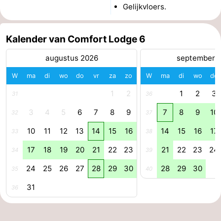
Gelijkvloers.
Kalender van Comfort Lodge 6
augustus 2026
september 
W
ma
di
wo
do
vr
za
zo
W
ma
di
wo
do
1
2
1
2
3
31
36
3
4
5
6
7
8
9
7
8
9
10
32
37
10
11
12
13
14
15
16
14
15
16
17
33
38
17
18
19
20
21
22
23
21
22
23
24
34
39
24
25
26
27
28
29
30
28
29
30
35
40
31
36