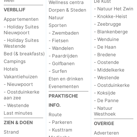
Weer
De Kust
Wellness centra
- Natuur Het Zwin
VERBLIJF
Dorpen & Steden
- Knokke-Heist
Natuur
Appartementen
- Zeebrugge
Sporten
- Holiday Suites
- Blankenberge
Nieuwpoort
- Zwembaden
- Wenduine
- Holiday Suites
- Fietsen
Westende
- De Haan
- Wandelen
Bed (& breakfasts)
- Bredene
- Paardrijden
Campings
- Oostende
- Golfbanen
Hotels
- Middelkerke
- Surfen
Vakantiehuizen
- Westende
Eten en drinken
- Nieuwpoort
- Oostduinkerke
Evenementen
- Oostduinkerke
- Koksijde
PRAKTISCHE
aan zee
- De Panne
INFO.
- Westende
- Natuur
Last minutes
Westhoek
Route
- Parkeren
ZIEN & DOEN
OVERIGE
- Kusttram
Strand
Adverteren