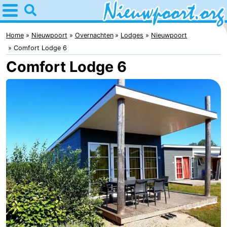
Home
Nieuwpoort
Home
Nieuwpoort
Overnachten
Lodges
Nieuwpoort
Comfort Lodge 6
Tips
Comfort Lodge 6
Voor
kinderen
Overnachten
Appartementen
-
Holiday
-
Suites
Holiday
Bed
Nieuwpoort
Suites
(&
Campings