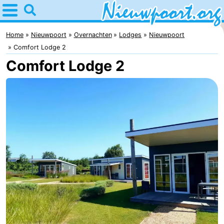
Home
Nieuwpoort
Home
Nieuwpoort
Overnachten
Lodges
Nieuwpoort
Comfort Lodge 2
Tips
Comfort Lodge 2
Voor
kinderen
Overnachten
Appartementen
-
Holiday
-
Suites
Holiday
Bed
Nieuwpoort
Suites
(&
Campings