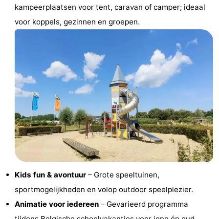
kampeerplaatsen voor tent, caravan of camper; ideaal
Praktisch
voor koppels, gezinnen en groepen.
Forum
Route
-
Parkeren
-
Kusttram
Reisboekenwinkel
Nieuws
Medische
Kids fun & avontuur
– Grote speeltuinen,
sportmogelijkheden en volop outdoor speelplezier.
adressen
Regio
Animatie voor iedereen
– Gevarieerd programma
West-
tijdens Belgische schoolvakanties voor jong én oud.