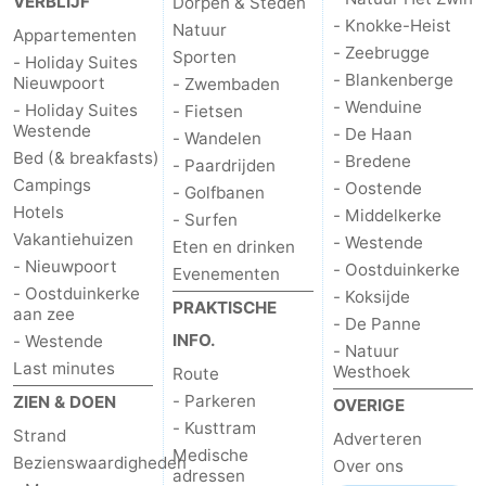
VERBLIJF
Dorpen & Steden
- Knokke-Heist
Natuur
Appartementen
- Zeebrugge
Sporten
- Holiday Suites
- Blankenberge
Nieuwpoort
- Zwembaden
- Wenduine
- Holiday Suites
- Fietsen
Westende
- De Haan
- Wandelen
Bed (& breakfasts)
- Bredene
- Paardrijden
Campings
- Oostende
- Golfbanen
Hotels
- Middelkerke
- Surfen
Vakantiehuizen
- Westende
Eten en drinken
- Nieuwpoort
- Oostduinkerke
Evenementen
- Oostduinkerke
- Koksijde
PRAKTISCHE
aan zee
- De Panne
INFO.
- Westende
- Natuur
Last minutes
Westhoek
Route
- Parkeren
ZIEN & DOEN
OVERIGE
- Kusttram
Strand
Adverteren
Medische
Bezienswaardigheden
Over ons
adressen