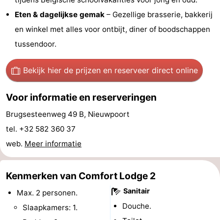
Eten & dagelijkse gemak
– Gezellige brasserie, bakkerij
Vlaanderen
-
en winkel met alles voor ontbijt, diner of boodschappen
Brugge
-
tussendoor.
Gent
-
Bekijk hier de prijzen
en reserveer direct online
Ieper
De
Voor informatie en reserveringen
Kust
-
Brugsesteenweg 49 B, Nieuwpoort
Natuur
-
tel. +32 582 360 37
web.
Meer informatie
Het
Knokke-
-
Zwin
Heist
Zeebrugge
-
Kenmerken van Comfort Lodge 2
Sanitair
Blankenberge
-
Max. 2 personen.
Douche.
Slaapkamers: 1.
Wenduine
-