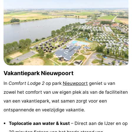
Musea
-
Monumenten
-
Uitkijkpunten
Attracties
-
Boerderijen
-
Vakantiepark Nieuwpoort
Speeltuinen
-
In
Comfort Lodge 2
op park
Nieuwpoort
geniet u van
Binnenspeeltuinen
-
zowel het comfort van uw eigen plek als van de faciliteiten
Minigolfbanen
Wellness
van een vakantiepark, wat samen zorgt voor een
ontspannende en veelzijdige vakantie.
centra
Dorpen
Toplocatie aan water & kust
– Direct aan de IJzer en op
&
Natuur