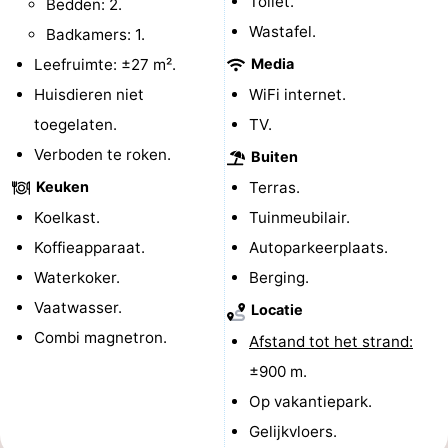
Toilet.
Bedden: 2.
Wastafel.
De
-
Badkamers: 1.
Leefruimte: ±27 m².
Media
Haan
Bredene
-
Huisdieren niet
WiFi internet.
Oostende
-
toegelaten.
TV.
Verboden te roken.
Buiten
Middelkerke
-
Keuken
Terras.
Westende
-
Koelkast.
Tuinmeubilair.
Koffieapparaat.
Autoparkeerplaats.
Oostduinkerke
-
Waterkoker.
Berging.
Koksijde
-
Vaatwasser.
Locatie
Combi magnetron.
Afstand tot het strand:
De
-
±900 m.
Panne
Natuur
Weer
Op vakantiepark.
Gelijkvloers.
Westhoek
Contact