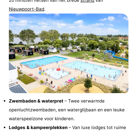
20 minuten fietsen van het brede
strand
van
Steden
Sporten
Nieuwpoort-Bad
.
-
Zwembaden
-
Fietsen
-
Wandelen
-
Paardrijden
-
Golfbanen
-
Zwembaden & waterpret
– Twee verwarmde
Surfen
Eten
openluchtzwembaden, een waterglijbaan en een leuke
en
Jachthaven
waterspeelzone voor kinderen.
Lodges & kampeerplekken
– Van luxe lodges tot ruime
drinken
Evenementen