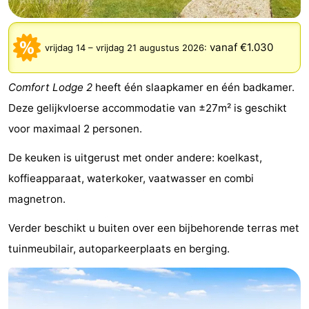
Westende
breakfasts)
Hotels
vanaf €1.030
Vakantiehuizen
vrijdag 14
–
vrijdag 21 augustus 2026
:
-
Comfort Lodge 2
heeft één slaapkamer en één badkamer.
Deze gelijkvloerse accommodatie van ±27m² is geschikt
Nieuwpoort
-
voor maximaal 2 personen.
Oostduinkerke
-
De keuken is uitgerust met onder andere: koelkast,
aan
Westende
Last
koffieapparaat, waterkoker, vaatwasser en combi
magnetron.
zee
minutes
Strand
Verder beschikt u buiten over een bijbehorende terras met
Zien
tuinmeubilair, autoparkeerplaats en berging.
&
Bezienswaardigheden
doen
-