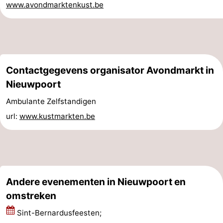
www.avondmarktenkust.be
Praktisch
Forum
Route
Contactgegevens organisator Avondmarkt in
-
Nieuwpoort
Ambulante Zelfstandigen
Parkeren
-
url:
www.kustmarkten.be
Kusttram
Reisboekenwinkel
Nieuws
Medische
Andere evenementen in Nieuwpoort en
omstreken
adressen
Regio
Sint-Bernardusfeesten;
West-