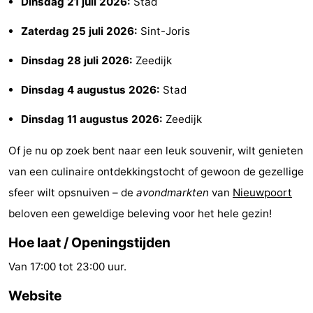
Dinsdag 21 juli 2026:
Stad
Steden
Sporten
Zaterdag 25 juli 2026:
Sint-Joris
-
Dinsdag 28 juli 2026:
Zeedijk
Zwembaden
-
Dinsdag 4 augustus 2026:
Stad
Fietsen
-
Dinsdag 11 augustus 2026:
Zeedijk
Wandelen
-
Of je nu op zoek bent naar een leuk souvenir, wilt genieten
van een culinaire ontdekkingstocht of gewoon de gezellige
Paardrijden
-
sfeer wilt opsnuiven – de
avondmarkten
van
Nieuwpoort
Golfbanen
-
beloven een geweldige beleving voor het hele gezin!
Surfen
Eten
Hoe laat / Openingstijden
Van 17:00 tot 23:00 uur.
en
Jachthaven
Website
drinken
Evenementen