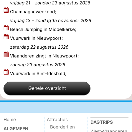
vrijdag 21
–
zondag 23 augustus 2026
Vlaanderen
-
Champagneweekend;
vrijdag 13
–
zondag 15 november 2026
Brugge
-
Beach Jumping in Middelkerke;
Gent
-
Vuurwerk in Nieuwpoort;
zaterdag 22 augustus 2026
Ieper
De
Vlaanderen zingt in Nieuwpoort;
Kust
-
zondag 23 augustus 2026
Vuurwerk in Sint-Idesbald;
Natuur
-
Gehele overzicht
Het
Knokke-
-
Zwin
Heist
Zeebrugge
-
Blankenberge
-
Home
Attracties
DAGTRIPS
- Boerderijen
ALGEMEEN
Wenduine
-
West-Vlaanderen