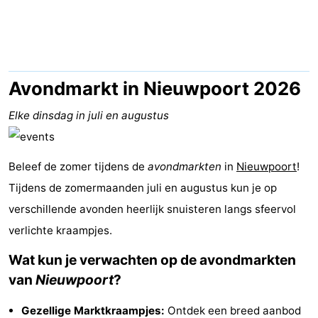
Westende
breakfasts)
Hotels
Vakantiehuizen
-
Avondmarkt in Nieuwpoort 2026
Nieuwpoort
-
Elke dinsdag in juli en augustus
Oostduinkerke
-
Beleef de zomer tijdens de
avondmarkten
in
Nieuwpoort
!
aan
Westende
Last
Tijdens de zomermaanden juli en augustus kun je op
verschillende avonden heerlijk snuisteren langs sfeervol
zee
minutes
Strand
verlichte kraampjes.
Zien
Wat kun je verwachten op de avondmarkten
&
Bezienswaardigheden
van
Nieuwpoort
?
doen
-
Gezellige Marktkraampjes:
Ontdek een breed aanbod