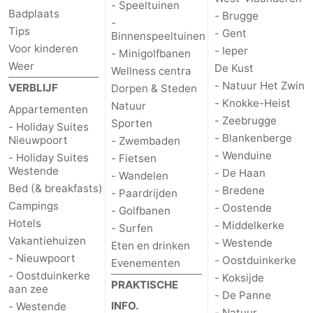
- Speeltuinen
Badplaats
- Brugge
-
De
-
Tips
- Gent
Binnenspeeltuinen
Voor kinderen
- Ieper
- Minigolfbanen
Haan
Bredene
-
Weer
De Kust
Wellness centra
- Natuur Het Zwin
Oostende
-
VERBLIJF
Dorpen & Steden
- Knokke-Heist
Natuur
Appartementen
Middelkerke
-
- Zeebrugge
Sporten
- Holiday Suites
- Blankenberge
Nieuwpoort
- Zwembaden
Westende
-
- Wenduine
- Holiday Suites
- Fietsen
Westende
- De Haan
- Wandelen
Oostduinkerke
-
Bed (& breakfasts)
- Bredene
- Paardrijden
Campings
- Oostende
- Golfbanen
Koksijde
-
Hotels
- Middelkerke
- Surfen
Vakantiehuizen
- Westende
De
-
Eten en drinken
- Nieuwpoort
- Oostduinkerke
Evenementen
- Oostduinkerke
Panne
Natuur
Weer
- Koksijde
PRAKTISCHE
aan zee
- De Panne
INFO.
- Westende
Westhoek
Contact
- Natuur