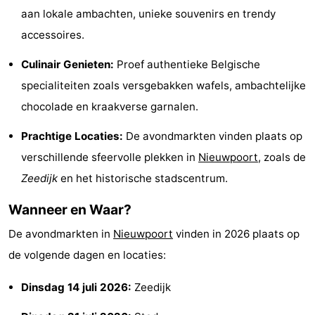
aan lokale ambachten, unieke souvenirs en trendy
Musea
-
accessoires.
Monumenten
-
Culinair Genieten:
Proef authentieke Belgische
Uitkijkpunten
Attracties
specialiteiten zoals versgebakken wafels, ambachtelijke
chocolade en kraakverse garnalen.
-
Prachtige Locaties:
De avondmarkten vinden plaats op
Boerderijen
-
verschillende sfeervolle plekken in
Nieuwpoort
, zoals de
Speeltuinen
-
Zeedijk
en het historische stadscentrum.
Wanneer en Waar?
Binnenspeeltuinen
-
De avondmarkten in
Nieuwpoort
vinden in 2026 plaats op
Minigolfbanen
Wellness
de volgende dagen en locaties:
centra
Dorpen
Dinsdag 14 juli 2026:
Zeedijk
&
Natuur