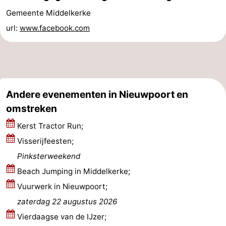
Gemeente Middelkerke
Vlaanderen
-
url:
www.facebook.com
Brugge
-
Gent
-
Ieper
De
Andere evenementen in Nieuwpoort en
Kust
-
omstreken
Kerst Tractor Run;
Natuur
-
Visserijfeesten;
Het
Knokke-
-
Pinksterweekend
Beach Jumping in Middelkerke;
Zwin
Heist
Zeebrugge
-
Vuurwerk in Nieuwpoort;
Blankenberge
-
zaterdag 22 augustus 2026
Vierdaagse van de IJzer;
Wenduine
-