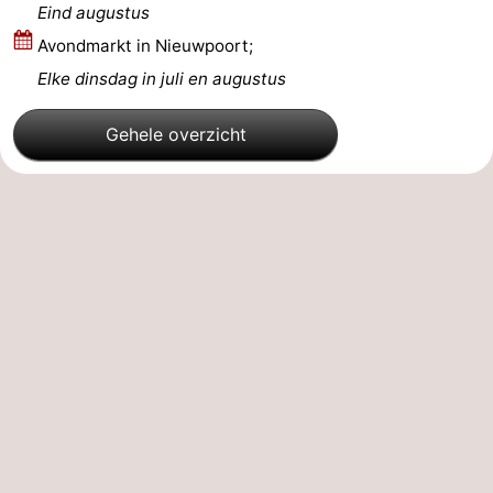
Eind augustus
De
-
Avondmarkt in Nieuwpoort;
Elke dinsdag in juli en augustus
Haan
Bredene
-
Gehele overzicht
Oostende
-
Middelkerke
-
Westende
-
Oostduinkerke
-
Koksijde
-
De
-
Panne
Natuur
Weer
Westhoek
Contact