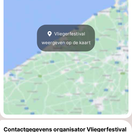
Praktisch
Forum
Vliegerfestival
Route
weergeven op de kaart
-
Parkeren
-
Kusttram
Reisboekenwinkel
Nieuws
Medische
adressen
Regio
West-
Contactgegevens organisator Vliegerfestival