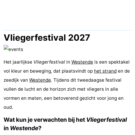
Westende
breakfasts)
Hotels
Vakantiehuizen
-
Vliegerfestival 2027
Nieuwpoort
-
Oostduinkerke
-
Het jaarlijkse
Vliegerfestival
in
Westende
is een spektakel
vol kleur en beweging, dat plaatsvindt op
het strand
en de
aan
Westende
Last
zeedijk van
Westende
. Tijdens dit tweedaagse festival
zee
minutes
Strand
vullen de lucht en de horizon zich met vliegers in alle
vormen en maten, een betoverend gezicht voor jong en
Zien
oud.
&
Bezienswaardigheden
Wat kun je verwachten bij het
Vliegerfestival
in
Westende
?
doen
-