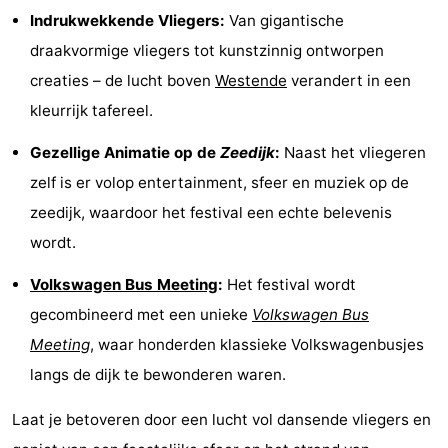
Indrukwekkende Vliegers:
Van gigantische
Musea
-
draakvormige vliegers tot kunstzinnig ontworpen
Monumenten
-
creaties – de lucht boven
Westende
verandert in een
kleurrijk tafereel.
Uitkijkpunten
Attracties
Gezellige Animatie op de
Zeedijk
:
Naast het vliegeren
-
zelf is er volop entertainment, sfeer en muziek op de
Boerderijen
-
zeedijk, waardoor het festival een echte belevenis
wordt.
Speeltuinen
-
Volkswagen Bus Meeting
:
Het festival wordt
Binnenspeeltuinen
-
gecombineerd met een unieke
Volkswagen Bus
Minigolfbanen
Wellness
Meeting
, waar honderden klassieke Volkswagenbusjes
langs de dijk te bewonderen waren.
centra
Dorpen
Laat je betoveren door een lucht vol dansende vliegers en
&
Natuur