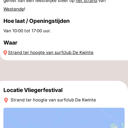
geniet van een feestelijke sfeer op
het strand
van
Steden
Sporten
Westende
!
Hoe laat / Openingstijden
-
Van 10:00 tot 17:00 uur.
Zwembaden
-
Waar
Fietsen
-
Strand ter hoogte van surfclub De Kwinte
Wandelen
-
Paardrijden
-
Golfbanen
-
Locatie Vliegerfestival
Surfen
Eten
Strand ter hoogte van surfclub De Kwinte
en
Jachthaven
drinken
Evenementen