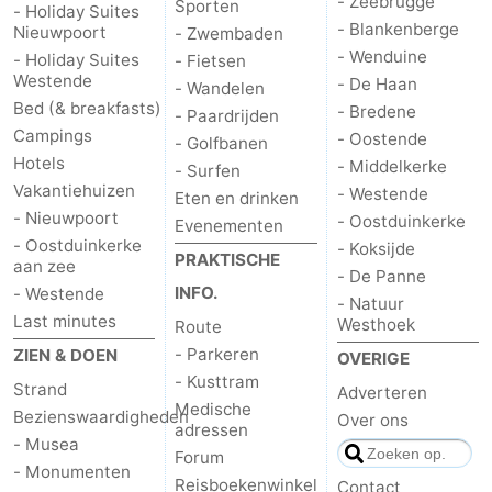
- Zeebrugge
Sporten
- Holiday Suites
- Blankenberge
Nieuwpoort
- Zwembaden
- Wenduine
- Holiday Suites
- Fietsen
Westende
- De Haan
- Wandelen
Bed (& breakfasts)
- Bredene
- Paardrijden
Campings
- Oostende
- Golfbanen
Hotels
- Middelkerke
- Surfen
Vakantiehuizen
- Westende
Eten en drinken
- Nieuwpoort
- Oostduinkerke
Evenementen
- Oostduinkerke
- Koksijde
PRAKTISCHE
aan zee
- De Panne
INFO.
- Westende
- Natuur
Last minutes
Westhoek
Route
- Parkeren
ZIEN & DOEN
OVERIGE
- Kusttram
Strand
Adverteren
Medische
Bezienswaardigheden
Over ons
adressen
- Musea
Forum
- Monumenten
Reisboekenwinkel
Contact