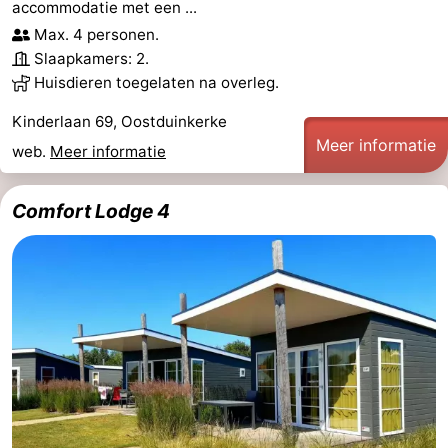
accommodatie met een ...
Musea
-
Max. 4 personen.
Slaapkamers: 2.
Monumenten
-
Huisdieren toegelaten na overleg.
Uitkijkpunten
Attracties
Kinderlaan 69, Oostduinkerke
Meer informatie
web.
Meer informatie
-
Boerderijen
-
Comfort Lodge 4
Speeltuinen
-
Binnenspeeltuinen
-
Minigolfbanen
Wellness
centra
Dorpen
&
Natuur