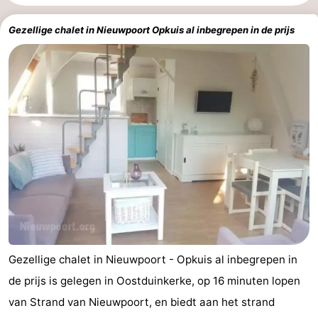
Westende
breakfasts)
Hotels
Gezellige chalet in Nieuwpoort Opkuis al inbegrepen in de prijs
Vakantiehuizen
-
Nieuwpoort
-
Oostduinkerke
-
aan
Westende
Last
zee
minutes
Strand
Zien
Gezellige chalet in Nieuwpoort - Opkuis al inbegrepen in
&
Bezienswaardigheden
de prijs is gelegen in Oostduinkerke, op 16 minuten lopen
van Strand van Nieuwpoort, en biedt aan het strand
doen
-