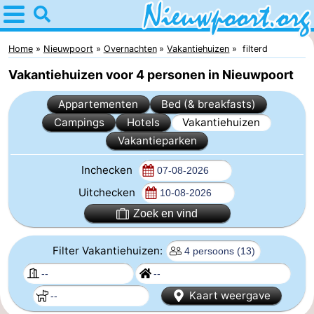
Home
Nieuwpoort
Home
Nieuwpoort
Overnachten
Vakantiehuizen
filterd
Vakantiehuizen voor 4 personen in Nieuwpoort
Tips
Appartementen
Bed (& breakfasts)
Voor
Campings
Hotels
Vakantiehuizen
Vakantieparken
kinderen
Overnachten
Inchecken
Appartementen
Uitchecken
-
Zoek en vind
Holiday
-
Filter Vakantiehuizen:
Suites
Holiday
Bed
Kaart weergave
Nieuwpoort
Suites
(&
Campings