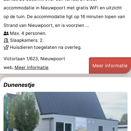
accommodatie in Nieuwpoort met gratis WiFi en uitzicht
Vlaanderen
-
op de tuin. De accommodatie ligt op 16 minuten lopen van
Brugge
-
Strand van Nieuwpoort, en is voorzien ...
Max. 4 personen.
Gent
-
Slaapkamers: 2.
Huisdieren toegelaten na overleg.
Ieper
De
Victorlaan 1/623, Nieuwpoort
Kust
-
Meer informatie
web.
Meer informatie
Natuur
-
Dunenestje
Het
Knokke-
-
Zwin
Heist
Zeebrugge
-
Blankenberge
-
Wenduine
-