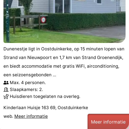
De
-
Haan
Bredene
-
Oostende
-
Dunenestje ligt in Oostduinkerke, op 15 minuten lopen van
Middelkerke
-
Strand van Nieuwpoort en 1,7 km van Strand Groenendijk,
Westende
-
en biedt accommodatie met gratis WiFi, airconditioning,
een seizoensgebonden ...
Oostduinkerke
-
Max. 4 personen.
Koksijde
-
Slaapkamers: 2.
Huisdieren toegelaten na overleg.
De
-
Kinderlaan Huisje 163 69, Oostduinkerke
Panne
Natuur
Weer
web.
Meer informatie
Meer informatie
Westhoek
Contact