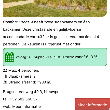
Steden
Sporten
-
Comfort Lodge 4
heeft twee slaapkamers en één
Zwembaden
-
badkamer. Deze vrijstaande en gelijkvloerse
accommodatie van ±32m² is geschikt voor maximaal 4
Fietsen
-
personen. De keuken is uitgerust met onder ...
Wandelen
-
–
:
vanaf €1.325
vrijdag 14
vrijdag 21 augustus 2026
Paardrijden
-
Max. 4 personen.
Golfbanen
-
Slaapkamers: 2.
Strand afstand
: ±900 m.
Surfen
Eten
Brugsesteenweg 49 B, Nieuwpoort
en
Jachthaven
tel. +32 582 360 37
Meer informatie
drinken
Evenementen
web.
Meer informatie