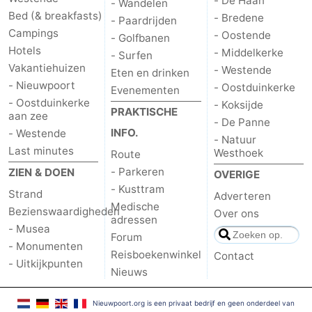
- De Haan
- Wandelen
Bed (& breakfasts)
- Bredene
- Paardrijden
Campings
- Oostende
- Golfbanen
Hotels
- Middelkerke
- Surfen
Vakantiehuizen
- Westende
Eten en drinken
- Nieuwpoort
- Oostduinkerke
Evenementen
- Oostduinkerke
- Koksijde
PRAKTISCHE
aan zee
- De Panne
INFO.
- Westende
- Natuur
Last minutes
Westhoek
Route
- Parkeren
ZIEN & DOEN
OVERIGE
- Kusttram
Strand
Adverteren
Medische
Bezienswaardigheden
Over ons
adressen
- Musea
Forum
- Monumenten
Reisboekenwinkel
Contact
- Uitkijkpunten
Nieuws
Nieuwpoort.org is een privaat bedrijf en geen onderdeel van