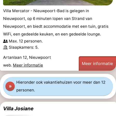
Steden
Sporten
Villa Mercator - Nieuwpoort-Bad is gelegen in
Nieuwpoort, op 6 minuten lopen van Strand van
-
Nieuwpoort, en biedt accommodatie met een tuin, gratis
Zwembaden
-
WiFi, een gedeelde keuken, en een gedeelde lounge.
Max. 12 personen.
Fietsen
-
Slaapkamers: 5.
Wandelen
-
Artanlaan 12, Nieuwpoort
Meer informatie
web.
Meer informatie
Paardrijden
-
Golfbanen
-
Hieronder ook vakantiehuizen voor meer dan 12
»
Surfen
Eten
personen.
en
Jachthaven
Villa Josiane
drinken
Evenementen