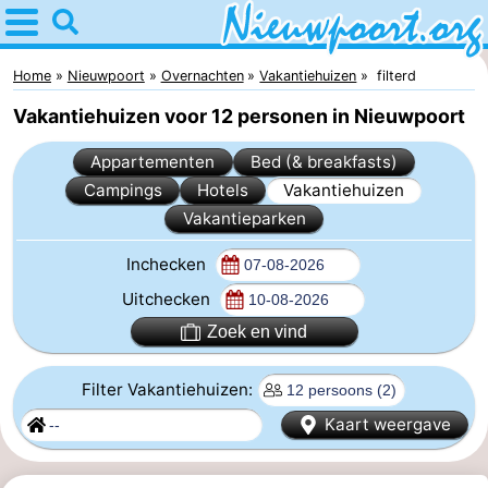
Home
Nieuwpoort
Home
Nieuwpoort
Overnachten
Vakantiehuizen
filterd
Vakantiehuizen voor 12 personen in Nieuwpoort
Tips
Appartementen
Bed (& breakfasts)
Voor
Campings
Hotels
Vakantiehuizen
Vakantieparken
kinderen
Overnachten
Inchecken
Appartementen
Uitchecken
-
Zoek en vind
Holiday
-
Filter Vakantiehuizen:
Suites
Holiday
Bed
Kaart weergave
Nieuwpoort
Suites
(&
Campings