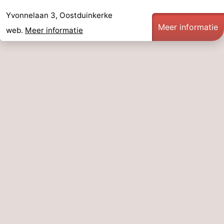
Yvonnelaan 3, Oostduinkerke
Vlaanderen
-
Meer informatie
web.
Meer informatie
Brugge
-
Gent
-
Ieper
De
Kust
-
Natuur
-
Het
Knokke-
-
Zwin
Heist
Zeebrugge
-
Blankenberge
-
Wenduine
-