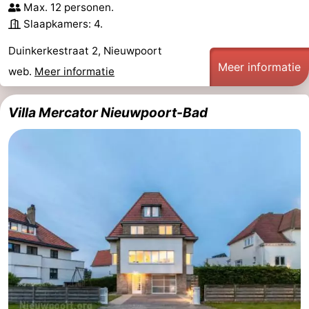
Max. 12 personen.
Musea
-
Slaapkamers: 4.
Monumenten
-
Duinkerkestraat 2, Nieuwpoort
Meer informatie
web.
Meer informatie
Uitkijkpunten
Attracties
Villa Mercator Nieuwpoort-Bad
-
Boerderijen
-
Speeltuinen
-
Binnenspeeltuinen
-
Minigolfbanen
Wellness
centra
Dorpen
&
Natuur