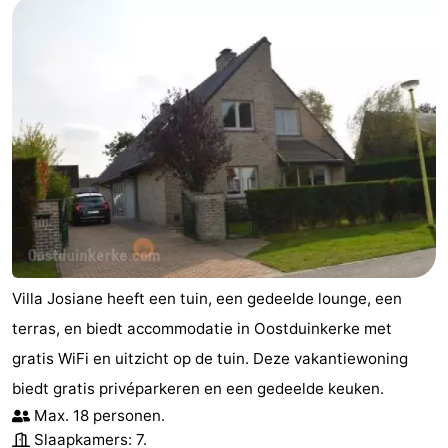
Praktisch
Forum
Route
-
Parkeren
-
Kusttram
Reisboekenwinkel
Villa Josiane heeft een tuin, een gedeelde lounge, een
Nieuws
terras, en biedt accommodatie in Oostduinkerke met
Medische
gratis WiFi en uitzicht op de tuin. Deze vakantiewoning
biedt gratis privéparkeren en een gedeelde keuken.
adressen
Regio
Max. 18 personen.
West-
Slaapkamers: 7.