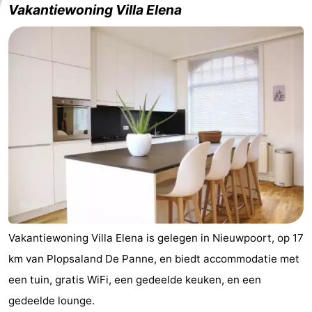
Vakantiewoning Villa Elena
Westende
breakfasts)
Hotels
Vakantiehuizen
-
Nieuwpoort
-
Oostduinkerke
-
aan
Westende
Last
zee
minutes
Strand
Zien
Vakantiewoning Villa Elena is gelegen in Nieuwpoort, op 17
km van Plopsaland De Panne, en biedt accommodatie met
&
Bezienswaardigheden
een tuin, gratis WiFi, een gedeelde keuken, en een
doen
-
gedeelde lounge.