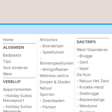
De
-
Haan
Bredene
-
Oostende
-
Home
Attracties
DAGTRIPS
Middelkerke
-
- Boerderijen
ALGEMEEN
West-Vlaanderen
- Speeltuinen
Westende
-
Badplaats
- Brugge
-
Tips
- Gent
Binnenspeeltuinen
Oostduinkerke
-
Voor kinderen
- Ieper
- Minigolfbanen
Weer
De Kust
Wellness centra
Koksijde
-
- Natuur Het Zwin
VERBLIJF
Dorpen & Steden
- Knokke-Heist
De
-
Natuur
Appartementen
- Zeebrugge
Sporten
- Holiday Suites
Panne
Natuur
Weer
- Blankenberge
Nieuwpoort
- Zwembaden
- Wenduine
- Holiday Suites
- Fietsen
Westhoek
Contact
Westende