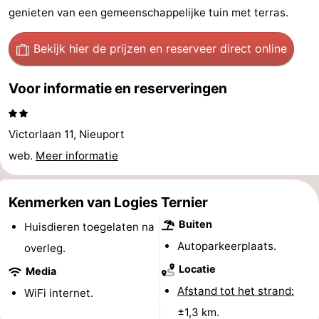
genieten van een gemeenschappelijke tuin met terras.
Musea
-
Bekijk hier de prijzen
en reserveer direct online
Monumenten
-
Uitkijkpunten
Attracties
Voor informatie en reserveringen
-
Victorlaan 11, Nieuport
Boerderijen
-
web.
Meer informatie
Speeltuinen
-
Kenmerken van Logies Ternier
Binnenspeeltuinen
-
Buiten
Huisdieren toegelaten na
Minigolfbanen
Wellness
Autoparkeerplaats.
overleg.
Locatie
Media
centra
Dorpen
Afstand tot het strand:
WiFi internet.
&
Natuur
±1,3 km.