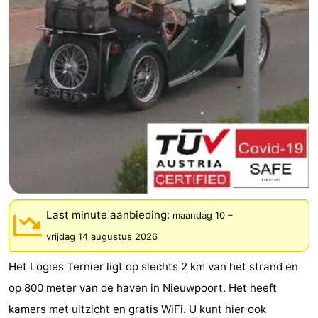
Westende
breakfasts)
Hotels
Vakantiehuizen
-
Nieuwpoort
-
Oostduinkerke
-
aan
Westende
Last
zee
minutes
Strand
Last minute aanbieding:
maandag 10
–
vrijdag 14 augustus 2026
Zien
Het Logies Ternier ligt op slechts 2 km van het strand en
&
Bezienswaardigheden
op 800 meter van de haven in Nieuwpoort. Het heeft
doen
-
kamers met uitzicht en gratis WiFi. U kunt hier ook