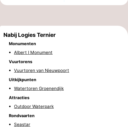
Steden
Sporten
-
Zwembaden
-
Nabij Logies Ternier
Monumenten
Fietsen
-
Albert I Monument
Wandelen
-
Vuurtorens
Vuurtoren van Nieuwpoort
Paardrijden
-
Uitkijkpunten
Golfbanen
-
Watertoren Groenendijk
Attracties
Surfen
Eten
Outdoor Waterpark
en
Jachthaven
Rondvaarten
drinken
Evenementen
Seastar