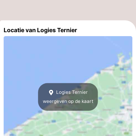
De
-
Haan
Bredene
-
Locatie van Logies Ternier
Oostende
-
Middelkerke
-
Westende
-
Oostduinkerke
-
Logies Ternier
Koksijde
-
weergeven op de kaart
De
-
Panne
Natuur
Weer
Westhoek
Contact