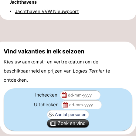
Jachthavens
Vlaanderen
-
Jachthaven VVW Nieuwpoort
Brugge
-
Gent
-
Vind vakanties in elk seizoen
Ieper
De
Kies uw aankomst- en vertrekdatum om de
Kust
-
beschikbaarheid en prijzen van
Logies Ternier
te
Natuur
-
ontdekken.
Het
Knokke-
-
Inchecken
Uitchecken
Zwin
Heist
Zeebrugge
-
Blankenberge
-
Zoek en vind
Wenduine
-