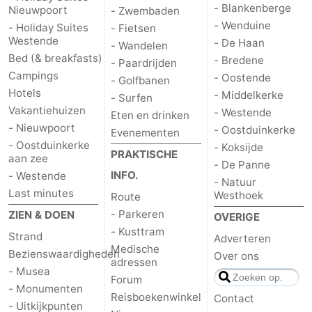
- Blankenberge
Nieuwpoort
- Zwembaden
- Wenduine
- Holiday Suites
- Fietsen
Westende
- De Haan
- Wandelen
Bed (& breakfasts)
- Bredene
- Paardrijden
Campings
- Oostende
- Golfbanen
Hotels
- Middelkerke
- Surfen
Vakantiehuizen
- Westende
Eten en drinken
- Nieuwpoort
- Oostduinkerke
Evenementen
- Oostduinkerke
- Koksijde
PRAKTISCHE
aan zee
- De Panne
INFO.
- Westende
- Natuur
Last minutes
Westhoek
Route
- Parkeren
ZIEN & DOEN
OVERIGE
- Kusttram
Strand
Adverteren
Medische
Bezienswaardigheden
Over ons
adressen
- Musea
Forum
- Monumenten
Reisboekenwinkel
Contact
- Uitkijkpunten