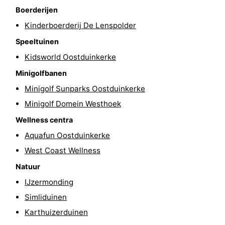
Boerderijen
Praktisch
Kinderboerderij De Lenspolder
Forum
Speeltuinen
Kidsworld Oostduinkerke
Route
Minigolfbanen
-
Minigolf Sunparks Oostduinkerke
Minigolf Domein Westhoek
Parkeren
-
Wellness centra
Kusttram
Reisboekenwinkel
Aquafun Oostduinkerke
West Coast Wellness
Nieuws
Natuur
Medische
IJzermonding
adressen
Regio
Simliduinen
Karthuizerduinen
West-