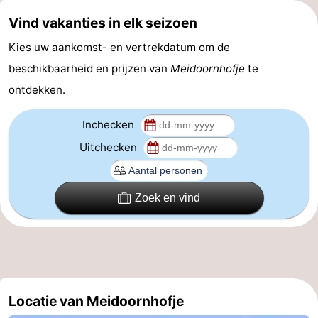
Vind vakanties in elk seizoen
Praktisch
Kies uw aankomst- en vertrekdatum om de
Forum
beschikbaarheid en prijzen van
Meidoornhofje
te
Route
ontdekken.
-
Inchecken
Uitchecken
Parkeren
-
Kusttram
Reisboekenwinkel
Zoek en vind
Nieuws
Medische
adressen
Regio
Locatie van Meidoornhofje
West-