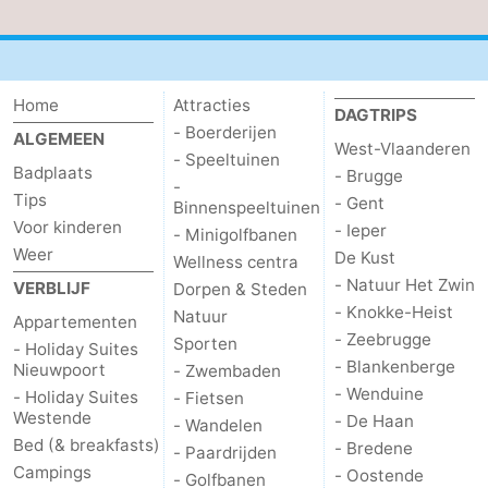
Home
Attracties
DAGTRIPS
- Boerderijen
ALGEMEEN
West-Vlaanderen
- Speeltuinen
Badplaats
- Brugge
-
Tips
- Gent
Binnenspeeltuinen
Voor kinderen
- Ieper
- Minigolfbanen
Weer
De Kust
Wellness centra
- Natuur Het Zwin
VERBLIJF
Dorpen & Steden
- Knokke-Heist
Natuur
Appartementen
- Zeebrugge
Sporten
- Holiday Suites
- Blankenberge
Nieuwpoort
- Zwembaden
- Wenduine
- Holiday Suites
- Fietsen
Westende
- De Haan
- Wandelen
Bed (& breakfasts)
- Bredene
- Paardrijden
Campings
- Oostende
- Golfbanen