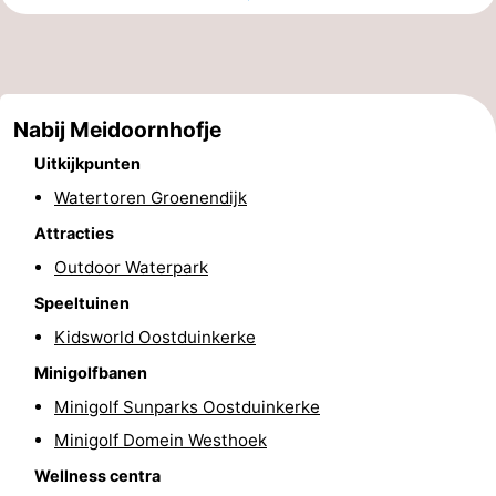
Musea
-
Monumenten
-
Nabij Meidoornhofje
Uitkijkpunten
Attracties
Uitkijkpunten
-
Watertoren Groenendijk
Boerderijen
-
Attracties
Outdoor Waterpark
Speeltuinen
-
Speeltuinen
Binnenspeeltuinen
-
Kidsworld Oostduinkerke
Minigolfbanen
Minigolfbanen
Wellness
Minigolf Sunparks Oostduinkerke
centra
Dorpen
Minigolf Domein Westhoek
Wellness centra
&
Natuur