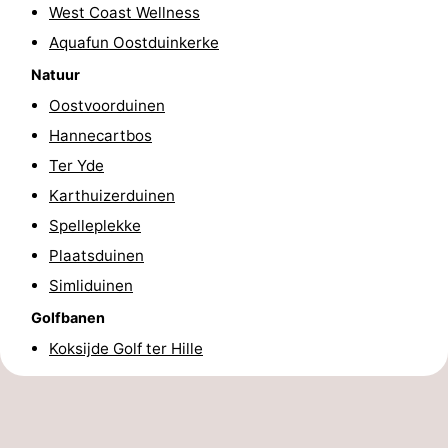
West Coast Wellness
Steden
Sporten
Aquafun Oostduinkerke
-
Natuur
Oostvoorduinen
Zwembaden
-
Hannecartbos
Fietsen
-
Ter Yde
Karthuizerduinen
Wandelen
-
Spelleplekke
Paardrijden
-
Plaatsduinen
Simliduinen
Golfbanen
-
Golfbanen
Surfen
Eten
Koksijde Golf ter Hille
en
Jachthaven
drinken
Evenementen