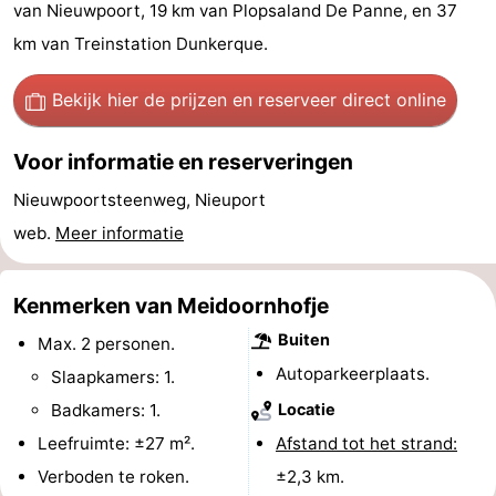
van Nieuwpoort, 19 km van Plopsaland De Panne, en 37
Westende
breakfasts)
Hotels
km van Treinstation Dunkerque.
Vakantiehuizen
Bekijk hier de prijzen
en reserveer direct online
-
Voor informatie en reserveringen
Nieuwpoort
-
Nieuwpoortsteenweg, Nieuport
Oostduinkerke
-
web.
Meer informatie
aan
Westende
Last
Kenmerken van Meidoornhofje
zee
minutes
Strand
Buiten
Max. 2 personen.
Autoparkeerplaats.
Zien
Slaapkamers: 1.
Badkamers: 1.
Locatie
&
Bezienswaardigheden
Leefruimte: ±27 m².
Afstand tot het strand:
doen
-
Verboden te roken.
±2,3 km.