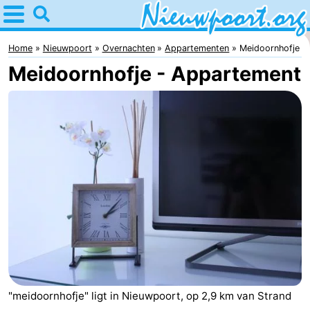
Home
Nieuwpoort
Home
Nieuwpoort
Overnachten
Appartementen
Meidoornhofje
Meidoornhofje - Appartement
Tips
Voor
kinderen
Overnachten
Appartementen
-
Holiday
-
Suites
Holiday
Bed
Nieuwpoort
Suites
(&
Campings
"meidoornhofje" ligt in Nieuwpoort, op 2,9 km van Strand