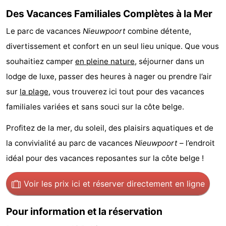
Des Vacances Familiales Complètes à la Mer
Ostende
-
Le parc de vacances
Nieuwpoort
combine détente,
Middelkerke
-
divertissement et confort en un seul lieu unique. Que vous
souhaitiez camper
en pleine nature
, séjourner dans un
Westende
-
lodge de luxe, passer des heures à nager ou prendre l’air
Oostduinkerke
-
sur
la plage
, vous trouverez ici tout pour des vacances
familiales variées et sans souci sur la côte belge.
Koksijde
-
Profitez de la mer, du soleil, des plaisirs aquatiques et de
La
-
la convivialité au parc de vacances
Nieuwpoort
– l’endroit
Panne
Nature
Météo
idéal pour des vacances reposantes sur la côte belge !
Westhoek
Contact
Voir les prix ici
et réserver directement en ligne
Pour information et la réservation