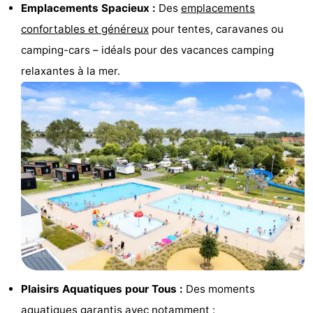
Emplacements Spacieux :
Des
emplacements
golf
être
villes
Sports
confortables et généreux
pour tentes, caravanes ou
camping-cars – idéals pour des vacances camping
-
relaxantes à la mer.
Piscines
-
Faire
-
du
Randonnée
-
vélo
Équitation
-
Terrains
-
de
Surfen
-
golf
Equitation
Boire
Plaisirs Aquatiques pour Tous :
Des moments
et
Événements
aquatiques garantis avec notamment :