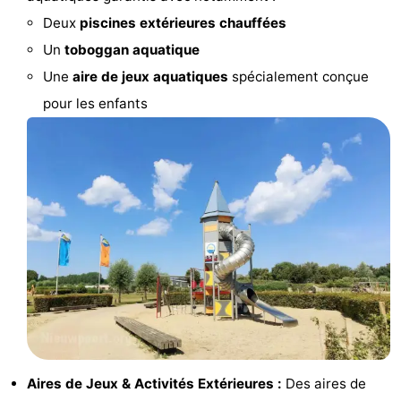
Deux
piscines extérieures chauffées
manger
Pratiques
Un
toboggan aquatique
Forum
Une
aire de jeux aquatiques
spécialement conçue
pour les enfants
Route
-
Stationnement
-
Tram
Adresses
du
Médicales
Région
littoral
Flandre-
Occidentale
-
Aires de Jeux & Activités Extérieures :
Des aires de
Bruges
-