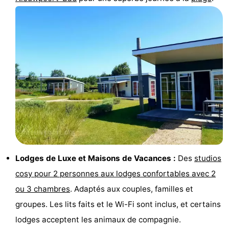
Musées
-
Monuments
-
Points
Attractions
de
-
vue
Fermes
-
Terrains
-
de
Aires
-
Lodges de Luxe et Maisons de Vacances :
Des
studios
cosy pour 2 personnes aux lodges confortables avec 2
jeux
de
Parcours
Centres
ou 3 chambres
. Adaptés aux couples, familles et
jeux
de
de
Villages
groupes. Les lits faits et le Wi-Fi sont inclus, et certains
lodges acceptent les animaux de compagnie.
intérieures
mini-
bien-
&
Nature