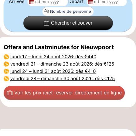
Arrivée
Départ
Chercher et trouver
Offers and Lastminutes for Nieuwpoort
lundi 17
–
lundi 24 août 2026
: dès €440
vendredi 21
–
dimanche 23 août 2026
: dès €125
lundi 24
–
lundi 31 août 2026
: dès €410
vendredi 28
–
dimanche 30 août 2026
: dès €125
Voir les prix ici
et réserver directement en ligne