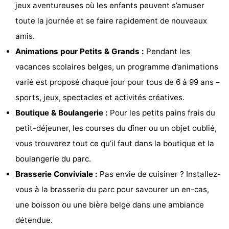
jeux aventureuses où les enfants peuvent s’amuser
Gand
-
toute la journée et se faire rapidement de nouveaux
amis.
Ypres
La
Animations pour Petits & Grands :
Pendant les
côte
-
vacances scolaires belges, un programme d’animations
varié est proposé chaque jour pour tous de 6 à 99 ans –
Nature
-
sports, jeux, spectacles et activités créatives.
Het
Knokke-
-
Boutique & Boulangerie :
Pour les petits pains frais du
petit-déjeuner, les courses du dîner ou un objet oublié,
Zwin
Heist
Zeebrugge
-
vous trouverez tout ce qu’il faut dans la boutique et la
Blankenberge
-
boulangerie du parc.
Brasserie Conviviale :
Pas envie de cuisiner ? Installez-
Wenduine
-
vous à la brasserie du parc pour savourer un en-cas,
Le
-
une boisson ou une bière belge dans une ambiance
détendue.
Coq
Bredene
-