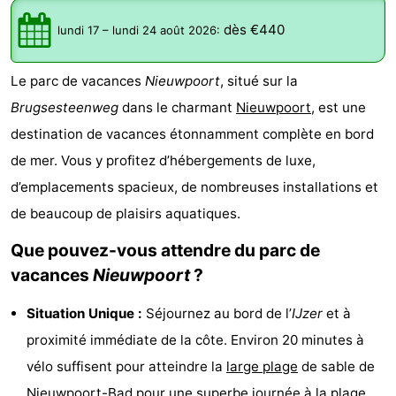
Westende
d'hôtes
Chaumières
dès €440
lundi 17
–
lundi 24 août 2026
:
-
Le parc de vacances
Nieuwpoort
, situé sur la
Nieuwpoort
-
Brugsesteenweg
dans le charmant
Nieuwpoort
, est une
destination de vacances étonnamment complète en bord
Oostduinkerke
-
de mer. Vous y profitez d’hébergements de luxe,
aan
Westende
Hôtels
d’emplacements spacieux, de nombreuses installations et
de beaucoup de plaisirs aquatiques.
zee
Last
Que pouvez-vous attendre du parc de
minutes
Plages
vacances
Nieuwpoort
?
Voir
Situation Unique :
Séjournez au bord de l’
IJzer
et à
et
Lieux
proximité immédiate de la côte. Environ 20 minutes à
vélo suffisent pour atteindre la
large
plage
de sable de
faire
d'intérêt
-
Nieuwpoort-Bad
pour une superbe journée à la
plage
.