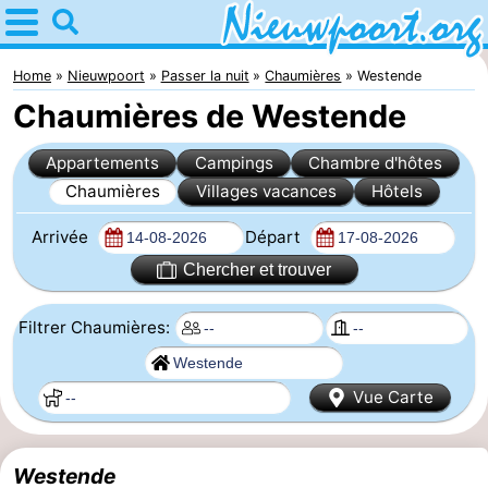
Home
Nieuwpoort
Home
Nieuwpoort
Passer la nuit
Chaumières
Westende
Chaumières de Westende
Astuces
Appartements
Campings
Chambre d'hôtes
Avec
Chaumières
Villages vacances
Hôtels
les
Passer
Arrivée
Départ
enfants
la
Appartements
Chercher et trouver
nuit
-
Filtrer Chaumières:
Holiday
-
Vue Carte
Suites
Holiday
Campings
Nieuwpoort
Suites
Chambre
Westende