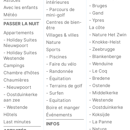
Astuces
intérieures
- Bruges
Avec les enfants
- Parcours de
- Gand
Météo
mini-golf
- Ypres
Centres de bien-
PASSER LA NUIT
La côte
être
Appartements
- Nature Het Zwin
Villages & villes
- Holiday Suites
- Knokke-Heist
Nature
Nieuwpoort
- Zeebrugge
Sports
- Holiday Suites
- Blankenberge
- Piscines
Westende
- Wenduine
- Faire du vélo
Campings
- Le Coq
- Randonnée
Chambre d'hôtes
- Bredene
- Équitation
Chaumières
- Ostende
- Terrains de golf
- Nieuwpoort
- Middelkerke
- Surfen
- Oostduinkerke
aan zee
- Westende
- Equitation
- Westende
- Oostduinkerke
Boire et manger
Hôtels
- Koksijde
Événements
Last minutes
- La Panne
INFOS
- Nature