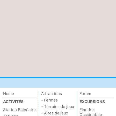
Home
Attractions
Forum
- Fermes
ACTIVITÉS
EXCURSIONS
- Terrains de jeux
Station Balnéaire
Flandre-
- Aires de jeux
Occidentale