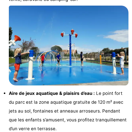
manger
Pratiques
Forum
Route
-
Stationnement
-
Tram
Adresses
du
Médicales
Région
Aire de jeux aquatique & plaisirs d’eau :
Le point fort
littoral
Flandre-
du parc est la zone aquatique gratuite de 120 m² avec
jets au sol, fontaines et anneaux arroseurs. Pendant
Occidentale
-
que les enfants s’amusent, vous profitez tranquillement
Bruges
-
d’un verre en terrasse.