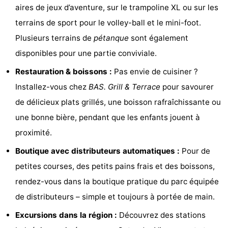
aires de jeux d’aventure, sur le trampoline XL ou sur les
Ostende
-
terrains de sport pour le volley-ball et le mini-foot.
Plusieurs terrains de
pétanque
sont également
Middelkerke
-
disponibles pour une partie conviviale.
Westende
-
Restauration & boissons :
Pas envie de cuisiner ?
Oostduinkerke
-
Installez-vous chez
BAS. Grill & Terrace
pour savourer
de délicieux plats grillés, une boisson rafraîchissante ou
Koksijde
-
une bonne bière, pendant que les enfants jouent à
La
-
proximité.
Boutique avec distributeurs automatiques :
Pour de
Panne
Nature
Météo
petites courses, des petits pains frais et des boissons,
Westhoek
Contact
rendez-vous dans la boutique pratique du parc équipée
de distributeurs – simple et toujours à portée de main.
Excursions dans la région :
Découvrez des stations