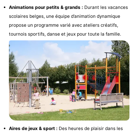
Animations pour petits & grands :
Durant les vacances
Gand
-
scolaires belges, une équipe d’animation dynamique
Ypres
La
propose un programme varié avec ateliers créatifs,
tournois sportifs, danse et jeux pour toute la famille.
côte
-
Nature
-
Het
Knokke-
-
Zwin
Heist
Zeebrugge
-
Blankenberge
-
Wenduine
-
Le
-
Aires de jeux & sport :
Des heures de plaisir dans les
Coq
Bredene
-