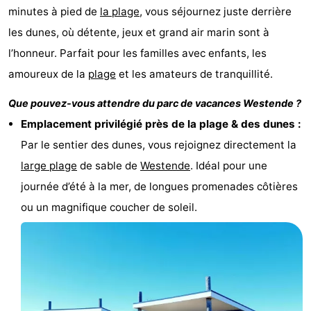
minutes à pied de
la plage
, vous séjournez juste derrière
Musées
-
les dunes, où détente, jeux et grand air marin sont à
Monuments
-
l’honneur. Parfait pour les familles avec enfants, les
amoureux de la
plage
et les amateurs de tranquillité.
Points
Attractions
Que pouvez-vous attendre du parc de vacances Westende ?
de
-
Emplacement privilégié près de la plage & des dunes :
vue
Fermes
-
Par le sentier des dunes, vous rejoignez directement la
large
plage
de sable de
Westende
. Idéal pour une
Terrains
-
journée d’été à la mer, de longues promenades côtières
de
Aires
-
ou un magnifique coucher de soleil.
jeux
de
Parcours
Centres
jeux
de
de
Villages
intérieures
mini-
bien-
&
Nature