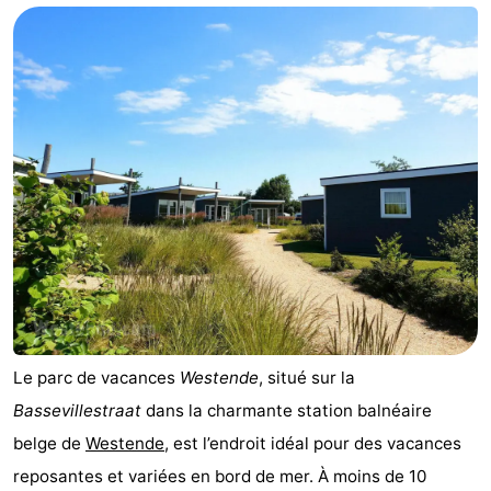
Westende
d'hôtes
Chaumières
-
Nieuwpoort
-
Oostduinkerke
-
aan
Westende
Hôtels
zee
Last
minutes
Plages
Voir
Le parc de vacances
Westende
, situé sur la
Bassevillestraat
dans la charmante station balnéaire
et
Lieux
belge de
Westende
, est l’endroit idéal pour des vacances
faire
d'intérêt
-
reposantes et variées en bord de mer. À moins de 10