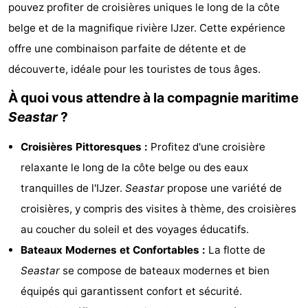
pouvez profiter de croisières uniques le long de la côte
Westende
d'hôtes
Chaumières
belge et de la magnifique rivière IJzer. Cette expérience
-
offre une combinaison parfaite de détente et de
découverte, idéale pour les touristes de tous âges.
Nieuwpoort
-
À quoi vous attendre à la compagnie maritime
Oostduinkerke
-
Seastar
?
aan
Westende
Hôtels
Croisières Pittoresques :
Profitez d'une croisière
relaxante le long de la côte belge ou des eaux
zee
Last
tranquilles de l'IJzer.
Seastar
propose une variété de
minutes
Plages
croisières, y compris des visites à thème, des croisières
au coucher du soleil et des voyages éducatifs.
Voir
Bateaux Modernes et Confortables :
La flotte de
et
Lieux
Seastar
se compose de bateaux modernes et bien
équipés qui garantissent confort et sécurité.
faire
d'intérêt
-