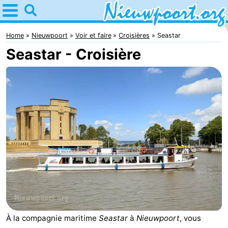
Home
Nieuwpoort
Home
Nieuwpoort
Voir et faire
Croisières
Seastar
Seastar - Croisière
Astuces
Avec
les
Passer
enfants
la
Appartements
nuit
-
Holiday
-
Suites
Holiday
Campings
Nieuwpoort
Suites
Chambre
À la compagnie maritime
Seastar
à
Nieuwpoort
, vous