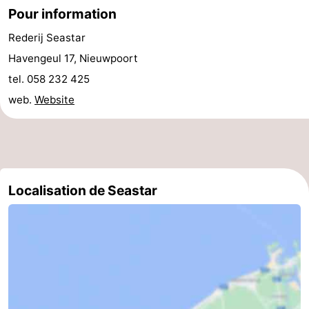
Pour information
golf
être
villes
Sports
Rederij Seastar
-
Havengeul 17, Nieuwpoort
tel. 058 232 425
Piscines
-
web.
Website
Faire
-
du
Randonnée
-
vélo
Équitation
-
Localisation de Seastar
Terrains
-
de
Surfen
-
golf
Equitation
Boire
et
Événements