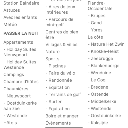
Station Balnéaire
Flandre-
- Aires de jeux
Occidentale
Ostende
-
Astuces
intérieures
- Bruges
Avec les enfants
- Parcours de
Middelkerke
-
- Gand
Météo
mini-golf
- Ypres
Centres de bien-
PASSER LA NUIT
Westende
-
La côte
être
Appartements
- Nature Het Zwin
Villages & villes
Oostduinkerke
-
- Holiday Suites
- Knokke-Heist
Nature
Nieuwpoort
- Zeebrugge
Sports
Koksijde
-
- Holiday Suites
- Blankenberge
- Piscines
Westende
- Wenduine
- Faire du vélo
La
-
Campings
- Le Coq
- Randonnée
Chambre d'hôtes
Panne
Nature
Météo
- Bredene
- Équitation
Chaumières
- Ostende
- Terrains de golf
- Nieuwpoort
Westhoek
Contact
- Middelkerke
- Surfen
- Oostduinkerke
aan zee
- Westende
- Equitation
- Westende
- Oostduinkerke
Boire et manger
Hôtels
- Koksijde
Événements