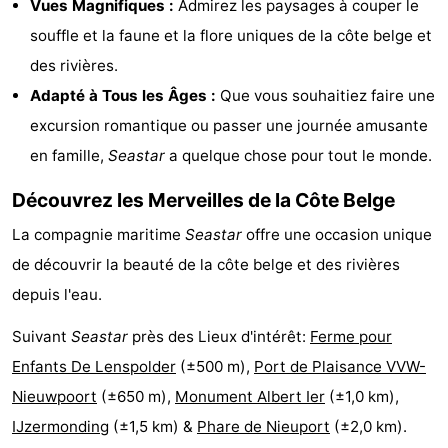
Vues Magnifiques :
Admirez les paysages à couper le
Musées
-
souffle et la faune et la flore uniques de la côte belge et
des rivières.
Monuments
-
Adapté à Tous les Âges :
Que vous souhaitiez faire une
Points
Attractions
excursion romantique ou passer une journée amusante
en famille,
Seastar
a quelque chose pour tout le monde.
de
-
Découvrez les Merveilles de la Côte Belge
vue
Fermes
-
La compagnie maritime
Seastar
offre une occasion unique
Terrains
-
de découvrir la beauté de la côte belge et des rivières
depuis l'eau.
de
Aires
-
Suivant
Seastar
près des Lieux d'intérêt:
Ferme pour
jeux
de
Parcours
Centres
Enfants De Lenspolder
(±500 m),
Port de Plaisance VVW-
jeux
de
de
Villages
Nieuwpoort
(±650 m),
Monument Albert Ier
(±1,0 km),
IJzermonding
(±1,5 km) &
Phare de Nieuport
(±2,0 km).
intérieures
mini-
bien-
&
Nature