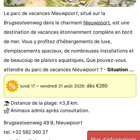
golf
être
villes
Sports
Le parc de vacances
Nieuwpoort
, situé sur la
Brugsesteenweg
dans le charmant
Nieuwpoort
, est une
-
destination de vacances étonnamment complète en bord
Piscines
-
de mer. Vous y profitez d’hébergements de luxe,
d’emplacements spacieux, de nombreuses installations et
Faire
-
de beaucoup de plaisirs aquatiques. Que pouvez-vous
du
Randonnée
-
attendre du parc de vacances
Nieuwpoort
? -
Situation ...
vélo
Équitation
-
–
:
dès €260
lundi 17
vendredi 21 août 2026
Terrains
-
Distance de la plage: ±3,8 km.
de
Surfen
-
Animaux admis après consultation.
golf
Equitation
Boire
Brugsesteenweg 49 B, Nieuwpoort
tel. +32 582 360 37
et
Événements
Plus d'informations