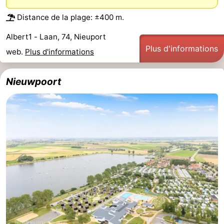
Musées
-
Distance de la plage: ±400 m.
Monuments
-
Albert1 - Laan, 74, Nieuport
Plus d'informations
web.
Plus d'informations
Points
Attractions
Nieuwpoort
de
-
vue
Fermes
-
Terrains
-
de
Aires
-
jeux
de
Parcours
Centres
jeux
de
de
Villages
intérieures
mini-
bien-
&
Nature