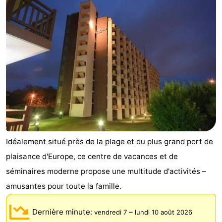
Westende
d'hôtes
Chaumières
-
Nieuwpoort
-
Oostduinkerke
-
aan
Westende
Hôtels
zee
Last
Idéalement situé près de la plage et du plus grand port de
minutes
Plages
plaisance d'Europe, ce centre de vacances et de
Voir
séminaires moderne propose une multitude d'activités –
amusantes pour toute la famille.
et
Lieux
Dernière minute:
–
faire
d'intérêt
-
vendredi 7
lundi 10 août 2026