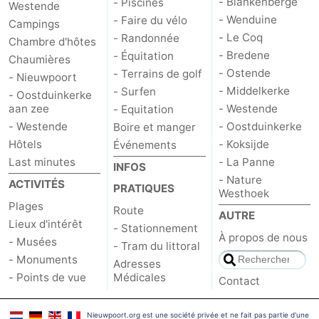
- Blankenberge
- Piscines
Westende
- Wenduine
- Faire du vélo
Campings
- Le Coq
- Randonnée
Chambre d'hôtes
- Bredene
- Équitation
Chaumières
- Ostende
- Terrains de golf
- Nieuwpoort
- Middelkerke
- Surfen
- Oostduinkerke
aan zee
- Westende
- Equitation
- Westende
- Oostduinkerke
Boire et manger
Hôtels
- Koksijde
Événements
Last minutes
- La Panne
INFOS
- Nature
ACTIVITÉS
PRATIQUES
Westhoek
Plages
Route
AUTRE
Lieux d'intérêt
- Stationnement
À propos de nous
- Musées
- Tram du littoral
- Monuments
Adresses
- Points de vue
Médicales
Contact
Nieuwpoort.org est une société privée et ne fait pas partie d'une