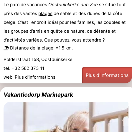
Le parc de vacances
Oostduinkerke aan Zee
se situe tout
Gand
-
près des vastes
plages
de sable et des dunes de la côte
belge. C’est l’endroit idéal pour les familles, les couples et
Ypres
La
les groupes d’amis en quête de nature, de détente et
côte
-
d’activités variées. Que pouvez-vous attendre ? -
Distance de la plage: ±1,5 km.
Nature
-
Polderstraat 158, Oostduinkerke
Het
Knokke-
-
tel. +32 582 373 11
Plus d'informations
Zwin
Heist
Zeebrugge
-
web.
Plus d'informations
Blankenberge
-
Vakantiedorp Marinapark
Wenduine
-
Le
-
Coq
Bredene
-