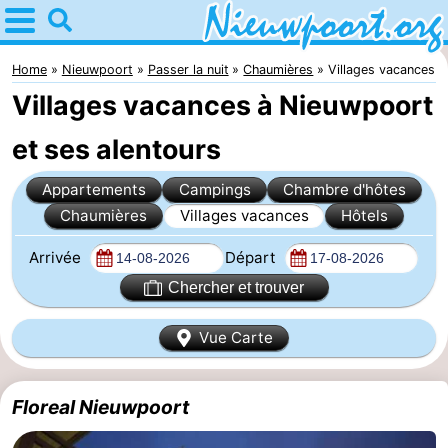
Home
Nieuwpoort
Home
Nieuwpoort
Passer la nuit
Chaumières
Villages vacances
Villages vacances à Nieuwpoort
Astuces
et ses alentours
Avec
Appartements
Campings
Chambre d'hôtes
les
Passer
Chaumières
Villages vacances
Hôtels
enfants
la
Appartements
Arrivée
Départ
Chercher et trouver
nuit
-
Holiday
-
Vue Carte
Suites
Holiday
Campings
Floreal Nieuwpoort
Nieuwpoort
Suites
Chambre