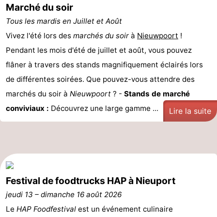
Marché du soir
Westende
d'hôtes
Chaumières
Tous les mardis en Juillet et Août
-
Vivez l'été lors des
marchés du soir
à
Nieuwpoort
!
Pendant les mois d'été de juillet et août, vous pouvez
Nieuwpoort
-
flâner à travers des stands magnifiquement éclairés lors
Oostduinkerke
-
de différentes soirées. Que pouvez-vous attendre des
marchés du soir à
Nieuwpoort
? -
Stands de marché
aan
Westende
Hôtels
conviviaux :
Découvrez une large gamme ...
Lire la suite
zee
Last
minutes
Plages
Voir
Festival de foodtrucks HAP à Nieuport
et
Lieux
jeudi 13
–
dimanche 16 août 2026
faire
d'intérêt
-
Le
HAP Foodfestival
est un événement culinaire