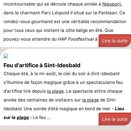
incontournable qui se déroule chaque année à
Nieuport
,
Musées
-
dans le charmant
Parc Léopold II
situé sur la
Parklaan
. Ce
Monuments
-
rendez-vous gourmand est une véritable recommandation
pour tous ceux qui visitent la côte belge en été. Que
Points
Attractions
pouvez-vous attendre du
HAP Foodfestival
à ...
Lire la suite
de
-
vue
Fermes
-
Feu d'artifice à Sint-Idesbald
Chaque été, à la mi-août, le ciel du soir à
Terrains
-
Sint-Idesbald
s'illumine de façon magique grâce à un spectaculaire feu
de
Aires
-
d'artifice tiré depuis
la plage
. Le spectacle attire chaque
année des centaines de visiteurs sur
jeux
de
Parcours
Centres
la plage
de
Sint-
Idesbald
. Une soirée d'été magique en bord de mer -
Lieu
jeux
de
de
Villages
sur la
plage
:
Le feu ...
Lire la suite
intérieures
mini-
bien-
&
Nature