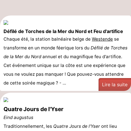
golf
être
villes
Sports
-
Défilé de Torches de la Mer du Nord et Feu d'artifice
Piscines
-
Chaque été, la station balnéaire belge de
Westende
se
transforme en un monde féerique lors du
Faire
-
Défilé de Torches
de la Mer du Nord
annuel et du magnifique feu d'artifice.
du
Randonnée
-
Cet événement unique sur la côte est une expérience que
vous ne voulez pas manquer ! Que pouvez-vous attendre
vélo
Équitation
-
de cette soirée magique ? - ...
Lire la suite
Terrains
-
de
Surfen
-
Quatre Jours de l'Yser
golf
Equitation
Boire
Eind augustus
Traditionnellement, les
Quatre Jours de l'Yser
ont lieu
et
Événements