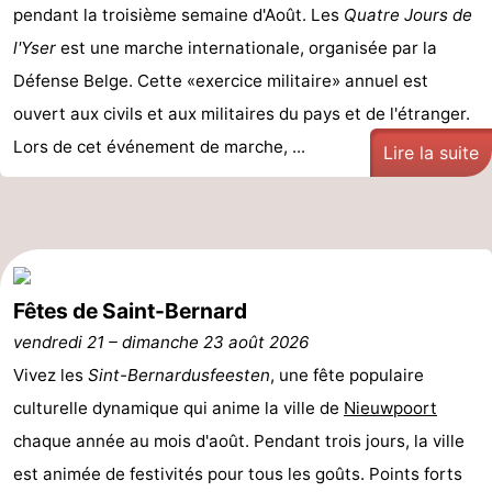
pendant la troisième semaine d'Août. Les
Quatre Jours de
manger
Pratiques
l'Yser
est une marche internationale, organisée par la
Défense Belge. Cette «exercice militaire» annuel est
Forum
ouvert aux civils et aux militaires du pays et de l'étranger.
Route
Lors de cet événement de marche, ...
Lire la suite
-
Stationnement
-
Tram
Adresses
Fêtes de Saint-Bernard
du
Médicales
Région
vendredi 21
–
dimanche 23 août 2026
Vivez les
Sint-Bernardusfeesten
, une fête populaire
littoral
Flandre-
culturelle dynamique qui anime la ville de
Nieuwpoort
Occidentale
-
chaque année au mois d'août. Pendant trois jours, la ville
est animée de festivités pour tous les goûts. Points forts
Bruges
-