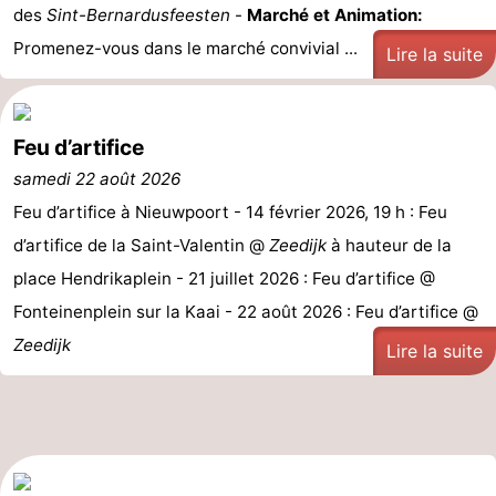
des
Sint-Bernardusfeesten
-
Marché et Animation:
Gand
-
Promenez-vous dans le marché convivial ...
Lire la suite
Ypres
La
côte
-
Feu d’artifice
samedi 22 août 2026
Nature
-
Feu d’artifice à Nieuwpoort - 14 février 2026, 19 h : Feu
Het
Knokke-
-
d’artifice de la Saint-Valentin @
Zeedijk
à hauteur de la
place Hendrikaplein - 21 juillet 2026 : Feu d’artifice @
Zwin
Heist
Zeebrugge
-
Fonteinenplein sur la Kaai - 22 août 2026 : Feu d’artifice @
Blankenberge
-
Zeedijk
Lire la suite
Wenduine
-
Le
-
Coq
Bredene
-