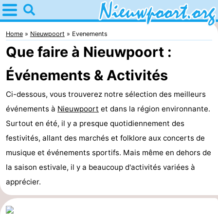
Home
Nieuwpoort
Home
Nieuwpoort
Evenements
Que faire à Nieuwpoort :
Astuces
Événements & Activités
Avec
Ci-dessous, vous trouverez notre sélection des meilleurs
les
Passer
événements à
Nieuwpoort
et dans la région environnante.
enfants
la
Appartements
Surtout en été, il y a presque quotidiennement des
festivités, allant des marchés et folklore aux concerts de
nuit
-
musique et événements sportifs. Mais même en dehors de
Holiday
-
la saison estivale, il y a beaucoup d'activités variées à
apprécier.
Suites
Holiday
Campings
Nieuwpoort
Suites
Chambre