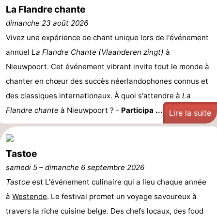
La Flandre chante
Ostende
-
dimanche 23 août 2026
Vivez une expérience de chant unique lors de l'événement
Middelkerke
-
annuel
La Flandre Chante (Vlaanderen zingt)
à
Westende
-
Nieuwpoort. Cet événement vibrant invite tout le monde à
chanter en chœur des succès néerlandophones connus et
Oostduinkerke
-
des classiques internationaux. À quoi s'attendre à
La
Koksijde
-
Flandre chante
à Nieuwpoort ? -
Participa ...
Lire la suite
La
-
Panne
Nature
Météo
Tastoe
samedi 5
–
dimanche 6 septembre 2026
Westhoek
Contact
Tastoe
est L'événement culinaire qui a lieu chaque année
à
Westende
. Le festival promet un voyage savoureux à
travers la riche cuisine belge. Des chefs locaux, des food