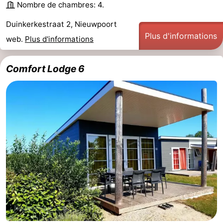
Nombre de chambres: 4.
Musées
-
Duinkerkestraat 2, Nieuwpoort
Plus d'informations
Monuments
-
web.
Plus d'informations
Points
Attractions
Comfort Lodge 6
de
-
vue
Fermes
-
Terrains
-
de
Aires
-
jeux
de
Parcours
Centres
jeux
de
de
Villages
intérieures
mini-
bien-
&
Nature