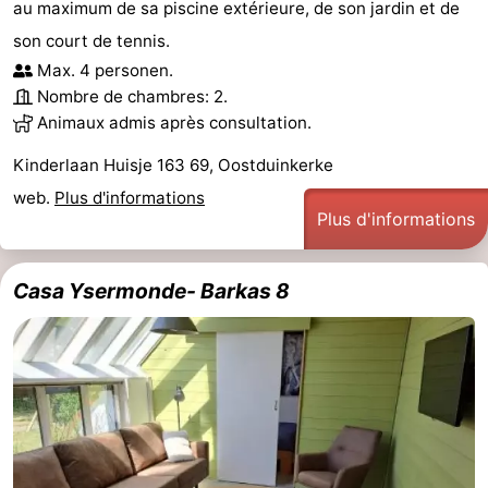
au maximum de sa piscine extérieure, de son jardin et de
Gand
-
son court de tennis.
Max. 4 personen.
Ypres
La
Nombre de chambres: 2.
Animaux admis après consultation.
côte
-
Kinderlaan Huisje 163 69, Oostduinkerke
Nature
-
web.
Plus d'informations
Plus d'informations
Het
Knokke-
-
Zwin
Heist
Zeebrugge
-
Casa Ysermonde- Barkas 8
Blankenberge
-
Wenduine
-
Le
-
Coq
Bredene
-