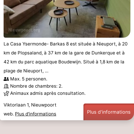
Ostende
-
Middelkerke
-
Westende
-
La Casa Ysermonde- Barkas 8 est située à Nieuport, à 20
Oostduinkerke
-
km de Plopsaland, à 37 km de la gare de Dunkerque et à
42 km du parc aquatique Boudewijn. Situé à 1,8 km de la
Koksijde
-
plage de Nieuport, ...
La
-
Max. 5 personen.
Nombre de chambres: 2.
Panne
Nature
Météo
Animaux admis après consultation.
Westhoek
Contact
Viktorlaan 1, Nieuwpoort
Plus d'informations
web.
Plus d'informations