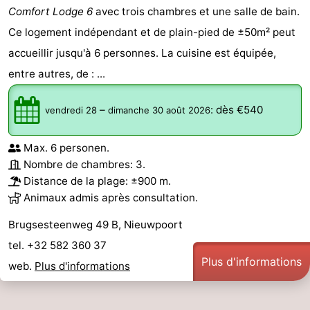
Comfort Lodge 6
avec trois chambres et une salle de bain.
golf
être
villes
Sports
Ce logement indépendant et de plain-pied de ±50m² peut
-
accueillir jusqu'à 6 personnes. La cuisine est équipée,
entre autres, de : ...
Piscines
-
–
:
dès €540
vendredi 28
dimanche 30 août 2026
Faire
-
du
Randonnée
-
Max. 6 personen.
Nombre de chambres: 3.
vélo
Équitation
-
Distance de la plage: ±900 m.
Animaux admis après consultation.
Terrains
-
Brugsesteenweg 49 B, Nieuwpoort
de
Surfen
-
tel. +32 582 360 37
Plus d'informations
web.
Plus d'informations
golf
Equitation
Boire
et
Événements