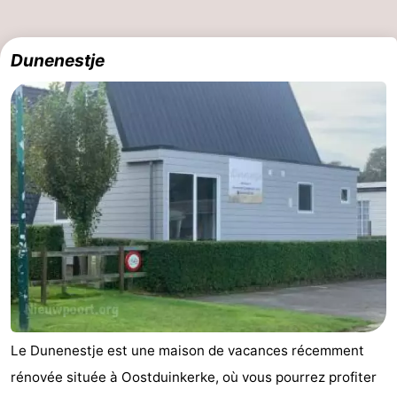
manger
Pratiques
Dunenestje
Forum
Route
-
Stationnement
-
Tram
Adresses
du
Médicales
Région
littoral
Flandre-
Occidentale
-
Le Dunenestje est une maison de vacances récemment
rénovée située à Oostduinkerke, où vous pourrez profiter
Bruges
-