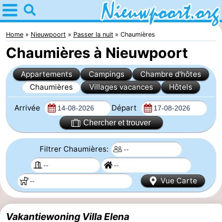
Home
Nieuwpoort
Home
Nieuwpoort
Passer la nuit
Chaumières
Chaumières à Nieuwpoort
Astuces
Appartements
Campings
Chambre d'hôtes
Avec
Chaumières
Villages vacances
Hôtels
les
Passer
Arrivée
Départ
enfants
la
Appartements
Chercher et trouver
nuit
-
Filtrer Chaumières:
Holiday
-
Vue Carte
Suites
Holiday
Campings
Nieuwpoort
Suites
Chambre
Vakantiewoning Villa Elena