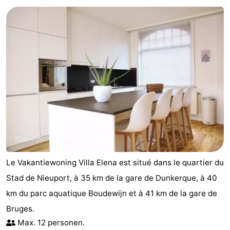
Westende
d'hôtes
Chaumières
-
Nieuwpoort
-
Oostduinkerke
-
aan
Westende
Hôtels
zee
Last
minutes
Plages
Le Vakantiewoning Villa Elena est situé dans le quartier du
Voir
Stad de Nieuport, à 35 km de la gare de Dunkerque, à 40
km du parc aquatique Boudewijn et à 41 km de la gare de
et
Lieux
Bruges.
faire
d'intérêt
-
Max. 12 personen.