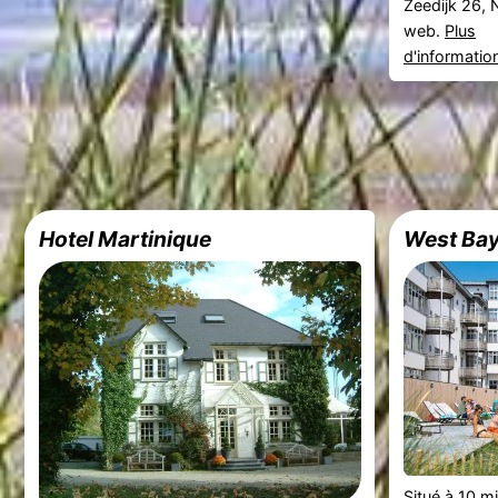
Zeedijk 26, 
web.
Plus
d'informatio
Hotel Martinique
West Ba
Situé à 10 m