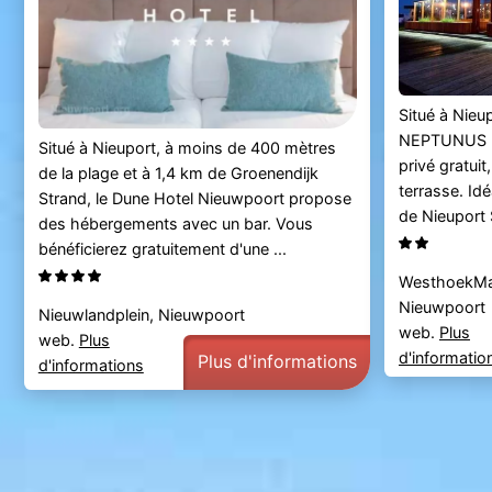
Situé à Nieu
NEPTUNUS pr
Situé à Nieuport, à moins de 400 mètres
privé gratui
de la plage et à 1,4 km de Groenendijk
terrasse. Idé
Strand, le Dune Hotel Nieuwpoort propose
de Nieuport S
des hébergements avec un bar. Vous
bénéficierez gratuitement d'une ...
WesthoekMar
Nieuwpoort
Nieuwlandplein, Nieuwpoort
web.
Plus
web.
Plus
d'informatio
Plus d'informations
d'informations