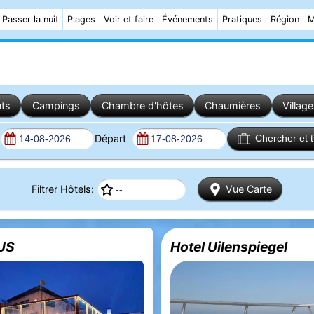
Passer la nuit
Plages
Voir et faire
Événements
Pratiques
Région
M
ts
Campings
Chambre d'hôtes
Chaumières
Villag
Départ
Chercher et 
Filtrer Hôtels:
Vue Carte
US
Hotel Uilenspiegel