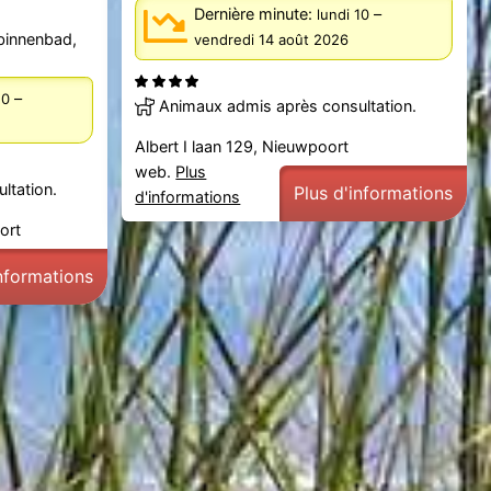
Dernière minute:
–
lundi 10
 binnenbad,
vendredi 14 août 2026
–
10
Animaux admis après consultation.
Albert I laan 129, Nieuwpoort
web.
Plus
ltation.
Plus d'informations
d'informations
ort
informations