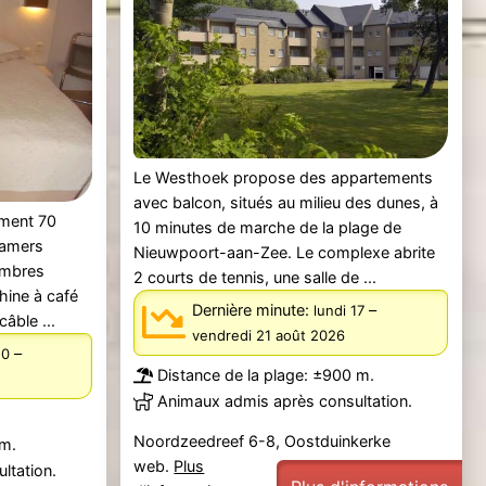
Le Westhoek propose des appartements
avec balcon, situés au milieu des dunes, à
ement 70
10 minutes de marche de la plage de
kamers
Nieuwpoort-aan-Zee. Le complexe abrite
ambres
2 courts de tennis, une salle de ...
hine à café
Dernière minute:
–
lundi 17
âble ...
vendredi 21 août 2026
–
10
Distance de la plage: ±900 m.
Animaux admis après consultation.
Noordzeedreef 6-8, Oostduinkerke
 m.
web.
Plus
ltation.