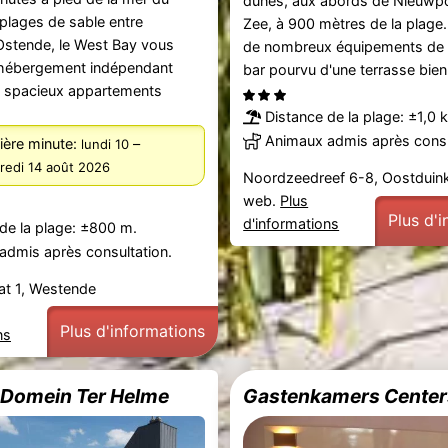
dunes, aux abords de Nieuwp
plages de sable entre
Zee, à 900 mètres de la plage.
Ostende, le West Bay vous
de nombreux équipements de lo
hébergement indépendant
bar pourvu d'une terrasse bien 
spacieux appartements
Distance de la plage: ±1,0 
Animaux admis après consu
ière minute:
–
lundi 10
redi 14 août 2026
Noordzeedreef 6-8, Oostduin
web.
Plus
Plus d'
d'informations
de la plage: ±800 m.
admis après consultation.
at 1, Westende
Plus d'informations
ns
 Domein Ter Helme
Gastenkamers Center