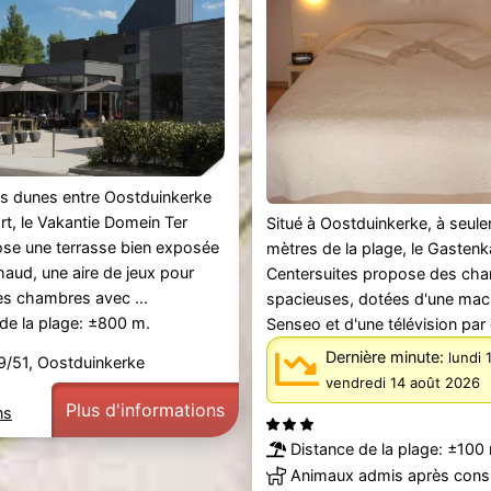
es dunes entre Oostduinkerke
t, le Vakantie Domein Ter
Situé à Oostduinkerke, à seul
se une terrasse bien exposée
mètres de la plage, le Gasten
aud, une aire de jeux pour
Centersuites propose des ch
es chambres avec ...
spacieuses, dotées d'une mac
de la plage: ±800 m.
Senseo et d'une télévision par c
Dernière minute:
lundi 
9/51, Oostduinkerke
vendredi 14 août 2026
Plus d'informations
ns
Distance de la plage: ±100
Animaux admis après consu