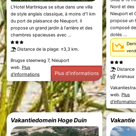
Nord et des 
L'Hotel Martinique se situe dans une villa
Nieuport et 
de style anglais classique, à moins d'1 km
propose un 
du port de plaisance de Nieuport. Il
composé de 
propose un grand jardin à l'arrière et des
dotés ...
chambres spacieuses avec ...
Dern
Distance de la plage: ±3,3 km.
vend
Brugse steenweg 7, Nieuport
web.
Plus
Distance 
Plus d'informations
d'informations
Animaux 
Vakantiestra
web.
Plus
d'informatio
Vakantiedomein Hoge Duin
Vakantie