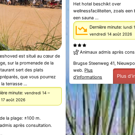
Het hotel beschikt over
wellnessfaciliteiten, zoals een
een sauna ...
Dernière minute:
lundi 
vendredi 14 août 2026
Animaux admis après consu
deshoved est situé au cœur de
ge, sur la promenade de la
Brugse Steenweg 41, Nieuwpo
staurant sert des plats
web.
Plus
Plus d'
 préparés, que vous pourrez
d'informations
la terrasse ...
ière minute:
–
vendredi 14
i 17 août 2026
de la plage: ±100 m.
admis après consultation.