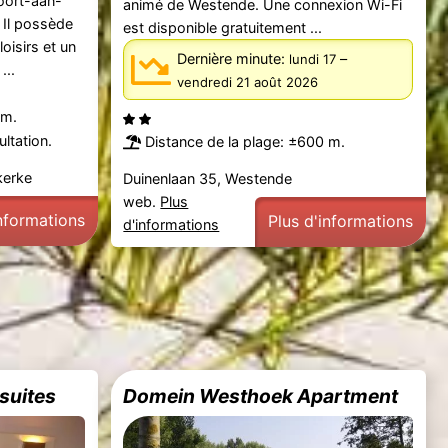
oort-aan-
animé de Westende. Une connexion Wi-Fi
 Il possède
est disponible gratuitement ...
isirs et un
Dernière minute:
–
lundi 17
...
vendredi 21 août 2026
km.
ltation.
Distance de la plage: ±600 m.
kerke
Duinenlaan 35, Westende
web.
Plus
informations
Plus d'informations
d'informations
suites
Domein Westhoek Apartment