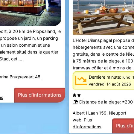
port, à 20 km de Plopsaland, le
opose un jardin, un parking
L’Hotel Uilenspiegel propose 
t, un salon commun et une
hébergements avec une conne
alement situé dans le quartier
gratuite, dans le centre de Nie
tad, cet ...
à 75 mètres de la plage, à 10
tramway côtier et à moins de .
ina Brugsevaart 48,
Dernière minute:
lundi 
vendredi 14 août 2026
Plus d'informations
ns
Distance de la plage: ±200
Albert I Laan 159, Nieuport
web.
Plus
Plus d'
d'informations