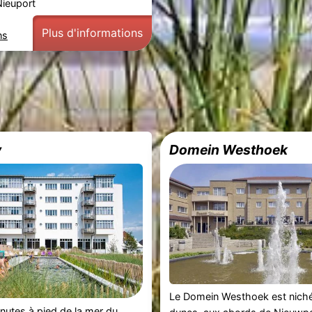
Nieuport
Plus d'informations
ns
y
Domein Westhoek
Le Domein Westhoek est niché
inutes à pied de la mer du