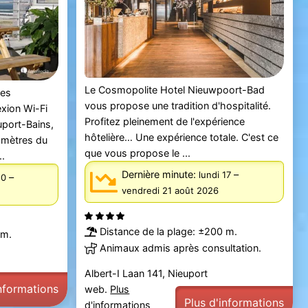
Le Cosmopolite Hotel Nieuwpoort-Bad
des
vous propose une tradition d'hospitalité.
xion Wi-Fi
Profitez pleinement de l'expérience
uport-Bains,
hôtelière… Une expérience totale. C'est ce
0 mètres du
que vous propose le ...
..
Dernière minute:
–
lundi 17
–
10
vendredi 21 août 2026
Distance de la plage: ±200 m.
 m.
Animaux admis après consultation.
Albert-I Laan 141, Nieuport
informations
web.
Plus
Plus d'informations
d'informations