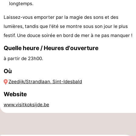
longtemps.
golf
être
villes
Sports
Laissez-vous emporter par la magie des sons et des
-
lumières, tandis que l'été se montre sous son jour le plus
festif. Une douce soirée en bord de mer à ne pas manquer !
Piscines
-
Quelle heure / Heures d'ouverture
Faire
-
à partir de 23h00.
du
Randonnée
-
Où
vélo
Équitation
-
Zeedijk/Strandlaan, Sint-Idesbald
Terrains
-
Website
de
Surfen
-
www.visitkoksijde.be
golf
Equitation
Boire
et
Événements