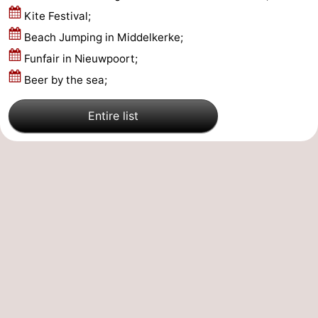
Kite Festival;
Ostende
-
Beach Jumping in Middelkerke;
Middelkerke
-
Funfair in Nieuwpoort;
Beer by the sea;
Westende
-
Entire list
Oostduinkerke
-
Koksijde
-
La
-
Panne
Nature
Météo
Westhoek
Contact