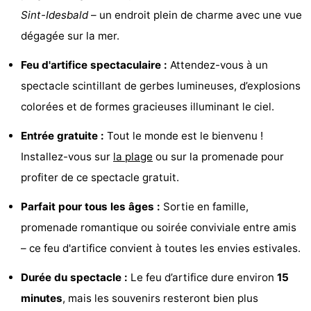
Sint-Idesbald
– un endroit plein de charme avec une vue
Musées
-
dégagée sur la mer.
Monuments
-
Feu d'artifice spectaculaire :
Attendez-vous à un
Points
Attractions
spectacle scintillant de gerbes lumineuses, d’explosions
colorées et de formes gracieuses illuminant le ciel.
de
-
Entrée gratuite :
Tout le monde est le bienvenu !
vue
Fermes
-
Installez-vous sur
la plage
ou sur la promenade pour
Terrains
-
profiter de ce spectacle gratuit.
de
Aires
-
Parfait pour tous les âges :
Sortie en famille,
promenade romantique ou soirée conviviale entre amis
jeux
de
Parcours
Centres
– ce feu d'artifice convient à toutes les envies estivales.
jeux
de
de
Villages
Durée du spectacle :
Le feu d’artifice dure environ
15
minutes
, mais les souvenirs resteront bien plus
intérieures
mini-
bien-
&
Nature