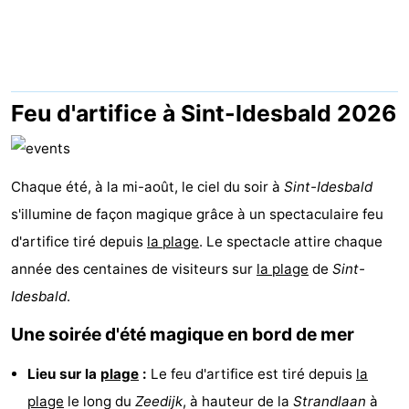
Westende
d'hôtes
Chaumières
-
Nieuwpoort
-
Feu d'artifice à Sint-Idesbald 2026
Oostduinkerke
-
Chaque été, à la mi-août, le ciel du soir à
aan
Westende
Hôtels
Sint-Idesbald
s'illumine de façon magique grâce à un spectaculaire feu
zee
Last
d'artifice tiré depuis
la plage
. Le spectacle attire chaque
année des centaines de visiteurs sur
minutes
Plages
la plage
de
Sint-
Idesbald
.
Voir
Une soirée d'été magique en bord de mer
et
Lieux
Lieu sur la
plage
:
Le feu d'artifice est tiré depuis
la
faire
d'intérêt
-
plage
le long du
Zeedijk
, à hauteur de la
Strandlaan
à