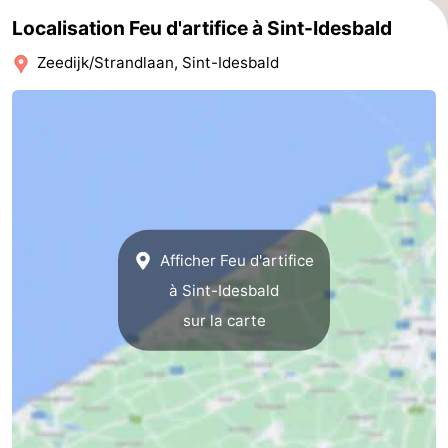
Localisation Feu d'artifice à Sint-Idesbald
manger
Pratiques
Zeedijk/Strandlaan, Sint-Idesbald
Forum
Route
-
Stationnement
-
Tram
Adresses
Afficher Feu d'artifice
à Sint-Idesbald
du
Médicales
Région
sur la carte
littoral
Flandre-
Occidentale
-
Bruges
-