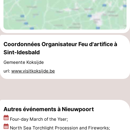
Gand
-
Ypres
La
côte
-
Coordonnées Organisateur Feu d'artifice à
Nature
-
Sint-Idesbald
Het
Knokke-
-
Gemeente Koksijde
url:
www.visitkoksijde.be
Zwin
Heist
Zeebrugge
-
Blankenberge
-
Wenduine
-
Autres événements à Nieuwpoort
Le
-
Four-day March of the Yser;
Coq
Bredene
-
North Sea Torchlight Procession and Fireworks;