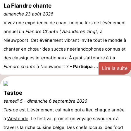
La Flandre chante
Ostende
-
dimanche 23 août 2026
Vivez une expérience de chant unique lors de l'événement
Middelkerke
-
annuel
La Flandre Chante (Vlaanderen zingt)
à
Westende
-
Nieuwpoort. Cet événement vibrant invite tout le monde à
chanter en chœur des succès néerlandophones connus et
Oostduinkerke
-
des classiques internationaux. À quoi s'attendre à
La
Koksijde
-
Flandre chante
à Nieuwpoort ? -
Participa ...
Lire la suite
La
-
Panne
Nature
Météo
Tastoe
samedi 5
–
dimanche 6 septembre 2026
Westhoek
Contact
Tastoe
est L'événement culinaire qui a lieu chaque année
à
Westende
. Le festival promet un voyage savoureux à
travers la riche cuisine belge. Des chefs locaux, des food