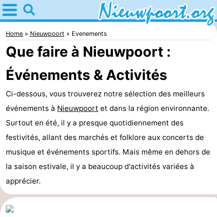
Home
Nieuwpoort
Home
Nieuwpoort
Evenements
Que faire à Nieuwpoort :
Astuces
Événements & Activités
Avec
Ci-dessous, vous trouverez notre sélection des meilleurs
les
Passer
événements à
Nieuwpoort
et dans la région environnante.
enfants
la
Appartements
Surtout en été, il y a presque quotidiennement des
festivités, allant des marchés et folklore aux concerts de
nuit
-
musique et événements sportifs. Mais même en dehors de
Holiday
-
la saison estivale, il y a beaucoup d'activités variées à
apprécier.
Suites
Holiday
Campings
Nieuwpoort
Suites
Chambre