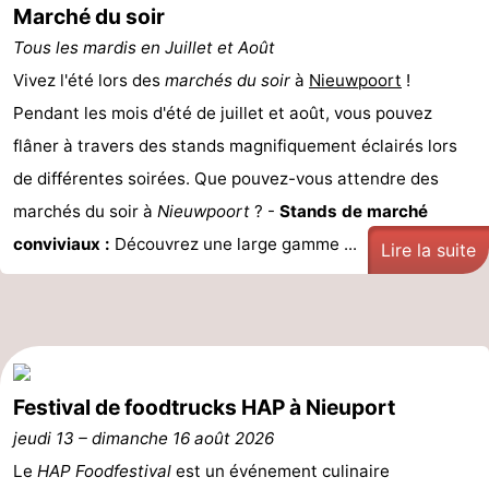
Marché du soir
Westende
d'hôtes
Chaumières
Tous les mardis en Juillet et Août
-
Vivez l'été lors des
marchés du soir
à
Nieuwpoort
!
Pendant les mois d'été de juillet et août, vous pouvez
Nieuwpoort
-
flâner à travers des stands magnifiquement éclairés lors
Oostduinkerke
-
de différentes soirées. Que pouvez-vous attendre des
marchés du soir à
Nieuwpoort
? -
Stands de marché
aan
Westende
Hôtels
conviviaux :
Découvrez une large gamme ...
Lire la suite
zee
Last
minutes
Plages
Voir
Festival de foodtrucks HAP à Nieuport
et
Lieux
jeudi 13
–
dimanche 16 août 2026
faire
d'intérêt
-
Le
HAP Foodfestival
est un événement culinaire