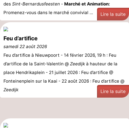
des
Sint-Bernardusfeesten
-
Marché et Animation:
Gand
-
Promenez-vous dans le marché convivial ...
Lire la suite
Ypres
La
côte
-
Feu d’artifice
samedi 22 août 2026
Nature
-
Feu d’artifice à Nieuwpoort - 14 février 2026, 19 h : Feu
Het
Knokke-
-
d’artifice de la Saint-Valentin @
Zeedijk
à hauteur de la
place Hendrikaplein - 21 juillet 2026 : Feu d’artifice @
Zwin
Heist
Zeebrugge
-
Fonteinenplein sur la Kaai - 22 août 2026 : Feu d’artifice @
Blankenberge
-
Zeedijk
Lire la suite
Wenduine
-
Le
-
Coq
Bredene
-