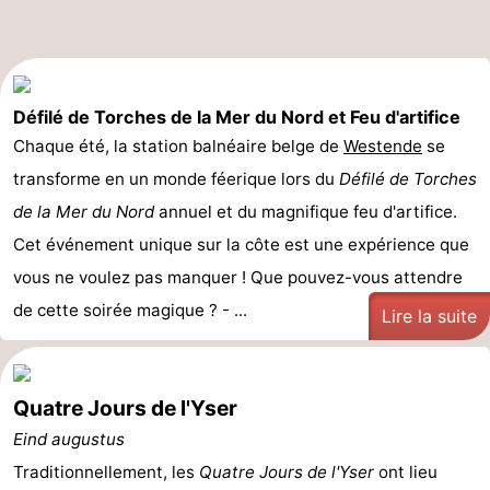
golf
être
villes
Sports
-
Défilé de Torches de la Mer du Nord et Feu d'artifice
Piscines
-
Chaque été, la station balnéaire belge de
Westende
se
transforme en un monde féerique lors du
Faire
-
Défilé de Torches
de la Mer du Nord
annuel et du magnifique feu d'artifice.
du
Randonnée
-
Cet événement unique sur la côte est une expérience que
vous ne voulez pas manquer ! Que pouvez-vous attendre
vélo
Équitation
-
de cette soirée magique ? - ...
Lire la suite
Terrains
-
de
Surfen
-
Quatre Jours de l'Yser
golf
Equitation
Boire
Eind augustus
Traditionnellement, les
Quatre Jours de l'Yser
ont lieu
et
Événements