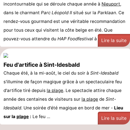
incontournable qui se déroule chaque année à
Nieuport
,
Musées
-
dans le charmant
Parc Léopold II
situé sur la
Parklaan
. Ce
Monuments
-
rendez-vous gourmand est une véritable recommandation
pour tous ceux qui visitent la côte belge en été. Que
Points
Attractions
pouvez-vous attendre du
HAP Foodfestival
à ...
Lire la suite
de
-
vue
Fermes
-
Feu d'artifice à Sint-Idesbald
Chaque été, à la mi-août, le ciel du soir à
Terrains
-
Sint-Idesbald
s'illumine de façon magique grâce à un spectaculaire feu
de
Aires
-
d'artifice tiré depuis
la plage
. Le spectacle attire chaque
année des centaines de visiteurs sur
jeux
de
Parcours
Centres
la plage
de
Sint-
Idesbald
. Une soirée d'été magique en bord de mer -
Lieu
jeux
de
de
Villages
sur la
plage
:
Le feu ...
Lire la suite
intérieures
mini-
bien-
&
Nature