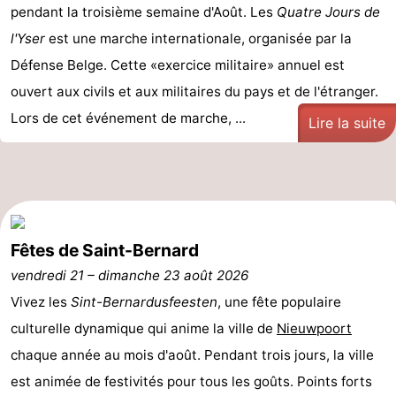
pendant la troisième semaine d'Août. Les
Quatre Jours de
manger
Pratiques
l'Yser
est une marche internationale, organisée par la
Défense Belge. Cette «exercice militaire» annuel est
Forum
ouvert aux civils et aux militaires du pays et de l'étranger.
Route
Lors de cet événement de marche, ...
Lire la suite
-
Stationnement
-
Tram
Adresses
Fêtes de Saint-Bernard
du
Médicales
Région
vendredi 21
–
dimanche 23 août 2026
Vivez les
Sint-Bernardusfeesten
, une fête populaire
littoral
Flandre-
culturelle dynamique qui anime la ville de
Nieuwpoort
Occidentale
-
chaque année au mois d'août. Pendant trois jours, la ville
est animée de festivités pour tous les goûts. Points forts
Bruges
-