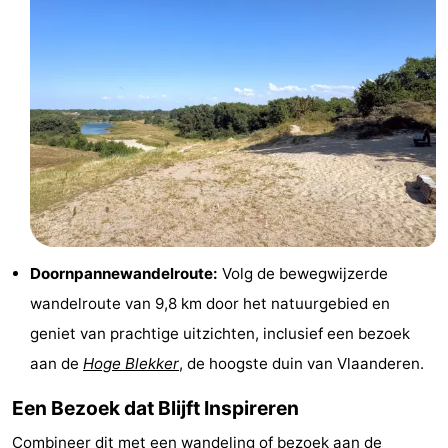
Praktisch
Forum
Route
-
Parkeren
-
Kusttram
Reisboekenwinkel
Doornpannewandelroute:
Volg de bewegwijzerde
Nieuws
wandelroute van 9,8 km door het natuurgebied en
geniet van prachtige uitzichten, inclusief een bezoek
Medische
aan de
Hoge Blekker
, de hoogste duin van Vlaanderen.
adressen
Regio
Een Bezoek dat Blijft Inspireren
West-
Combineer dit met een wandeling of bezoek aan de