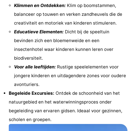
Klimmen en Ontdekken:
Klim op boomstammen,
Steden
Sporten
balanceer op touwen en verken zandheuvels die de
-
creativiteit en motoriek van kinderen stimuleren.
Educatieve Elementen:
Dicht bij de speeltuin
Zwembaden
-
bevinden zich een bloemenweide en een
Fietsen
-
insectenhotel waar kinderen kunnen leren over
biodiversiteit.
Wandelen
-
Voor alle leeftijden:
Rustige speelelementen voor
Paardrijden
-
jongere kinderen en uitdagendere zones voor oudere
avonturiers.
Golfbanen
-
Begeleide Excursies:
Ontdek de schoonheid van het
Surfen
Eten
natuurgebied en het waterwinningsproces onder
begeleiding van ervaren gidsen. Ideaal voor gezinnen,
en
Jachthaven
scholen en groepen.
drinken
Evenementen