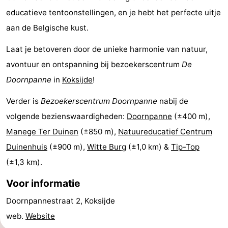
educatieve tentoonstellingen, en je hebt het perfecte uitje
Vlaanderen
-
aan de Belgische kust.
Brugge
-
Laat je betoveren door de unieke harmonie van natuur,
Gent
-
avontuur en ontspanning bij bezoekerscentrum
De
Doornpanne
in
Koksijde
!
Ieper
De
Verder is
Bezoekerscentrum Doornpanne
nabij de
Kust
-
volgende bezienswaardigheden:
Doornpanne
(±400 m),
Natuur
-
Manege Ter Duinen
(±850 m),
Natuureducatief Centrum
Duinenhuis
(±900 m),
Witte Burg
(±1,0 km) &
Tip-Top
Het
Knokke-
-
(±1,3 km).
Zwin
Heist
Zeebrugge
-
Voor informatie
Blankenberge
-
Doornpannestraat 2, Koksijde
web.
Website
Wenduine
-