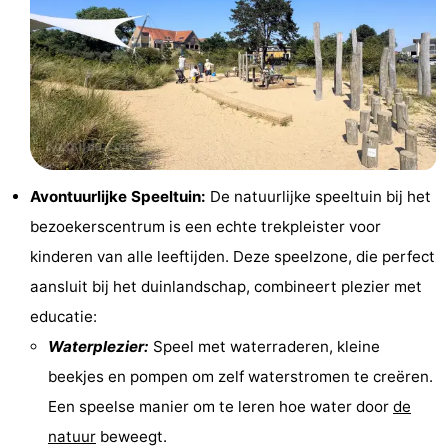
Musea
-
Monumenten
-
Uitkijkpunten
Attracties
-
Avontuurlijke Speeltuin:
De natuurlijke speeltuin bij het
Boerderijen
-
bezoekerscentrum is een echte trekpleister voor
Speeltuinen
-
kinderen van alle leeftijden. Deze speelzone, die perfect
aansluit bij het duinlandschap, combineert plezier met
Binnenspeeltuinen
-
educatie:
Minigolfbanen
Wellness
Waterplezier:
Speel met waterraderen, kleine
beekjes en pompen om zelf waterstromen te creëren.
centra
Dorpen
Een speelse manier om te leren hoe water door
de
&
Natuur
natuur
beweegt.