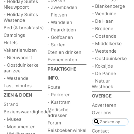
- Holiday Suites
- Blankenberge
Nieuwpoort
- Zwembaden
- Wenduine
- Holiday Suites
- Fietsen
Westende
- De Haan
- Wandelen
Bed (& breakfasts)
- Bredene
- Paardrijden
Campings
- Oostende
- Golfbanen
Hotels
- Middelkerke
- Surfen
Vakantiehuizen
- Westende
Eten en drinken
- Nieuwpoort
- Oostduinkerke
Evenementen
- Oostduinkerke
- Koksijde
PRAKTISCHE
aan zee
- De Panne
INFO.
- Westende
- Natuur
Last minutes
Westhoek
Route
- Parkeren
ZIEN & DOEN
OVERIGE
- Kusttram
Strand
Adverteren
Medische
Bezienswaardigheden
Over ons
adressen
- Musea
Forum
- Monumenten
Reisboekenwinkel
Contact