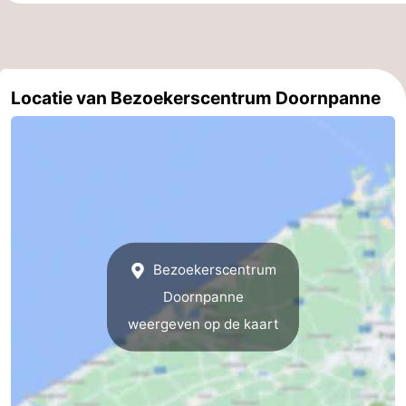
De
-
Haan
Bredene
-
Locatie van Bezoekerscentrum Doornpanne
Oostende
-
Middelkerke
-
Westende
-
Oostduinkerke
-
Bezoekerscentrum
Koksijde
-
Doornpanne
De
-
weergeven op de kaart
Panne
Natuur
Weer
Westhoek
Contact