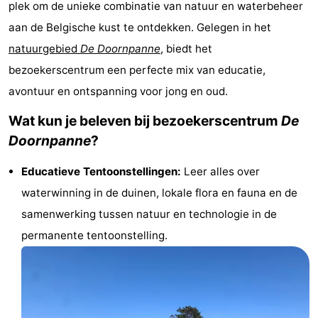
plek om de unieke combinatie van natuur en waterbeheer
Westende
breakfasts)
Hotels
aan de Belgische kust te ontdekken. Gelegen in het
natuurgebied
De Doornpanne
, biedt het
Vakantiehuizen
bezoekerscentrum een perfecte mix van educatie,
-
avontuur en ontspanning voor jong en oud.
Nieuwpoort
-
Wat kun je beleven bij bezoekerscentrum
De
Doornpanne
?
Oostduinkerke
-
Educatieve Tentoonstellingen:
Leer alles over
aan
Westende
Last
waterwinning in de duinen, lokale flora en fauna en de
zee
minutes
Strand
samenwerking tussen natuur en technologie in de
permanente tentoonstelling.
Zien
&
Bezienswaardigheden
doen
-