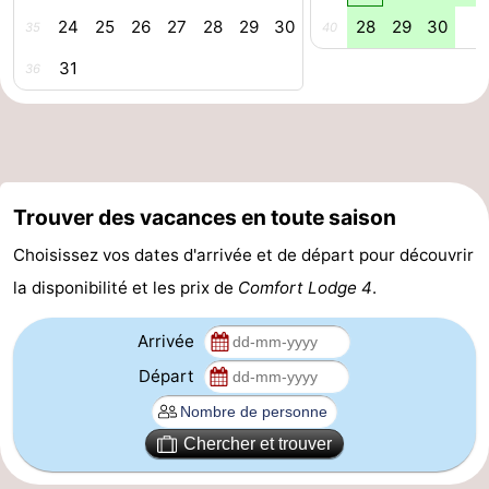
24
25
26
27
28
29
30
28
29
30
35
40
Gand
-
31
36
Ypres
La
côte
-
Nature
-
Trouver des vacances en toute saison
Het
Knokke-
-
Choisissez vos dates d'arrivée et de départ pour découvrir
Zwin
Heist
Zeebrugge
-
la disponibilité et les prix de
Comfort Lodge 4
.
Blankenberge
-
Arrivée
Départ
Wenduine
-
Le
-
Chercher et trouver
Coq
Bredene
-