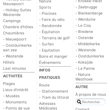
- Knokke-Heist
Nature
Nieuwpoort
- Zeebrugge
Sports
- Holiday Suites
- Blankenberge
- Piscines
Westende
- Wenduine
- Faire du vélo
Campings
- Le Coq
- Randonnée
Chambre d'hôtes
- Bredene
- Équitation
Chaumières
- Ostende
- Terrains de golf
- Nieuwpoort
- Middelkerke
- Surfen
- Oostduinkerke
aan zee
- Westende
- Equitation
- Westende
- Oostduinkerke
Boire et manger
Hôtels
- Koksijde
Événements
Last minutes
- La Panne
INFOS
- Nature
ACTIVITÉS
PRATIQUES
Westhoek
Plages
Route
AUTRE
Lieux d'intérêt
- Stationnement
À propos de nous
- Musées
- Tram du littoral
- Monuments
Adresses
- Points de vue
Médicales
Contact