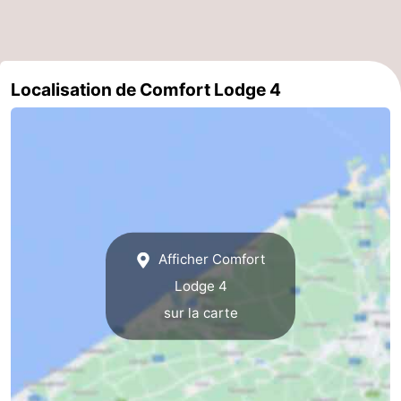
Ostende
-
Middelkerke
-
Localisation de Comfort Lodge 4
Westende
-
Oostduinkerke
-
Koksijde
-
La
-
Afficher Comfort
Panne
Nature
Météo
Lodge 4
sur la carte
Westhoek
Contact