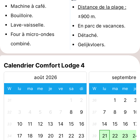
Machine à café.
Distance de la plage :
manger
Pratiques
Bouilloire.
±900 m.
Forum
Lave-vaisselle.
En parc de vacances.
Four à micro-ondes
Détaché.
Route
combiné.
Gelijkvloers.
-
Calendrier Comfort Lodge 4
Stationnement
-
août 2026
septembre 
Tram
Adresses
W
lu
ma
me
je
ve
sa
di
W
lu
ma
me
je
du
Médicales
Région
1
2
1
2
3
31
36
littoral
Flandre-
3
4
5
6
7
8
9
7
8
9
10
32
37
Occidentale
-
10
11
12
13
14
15
16
14
15
16
17
33
38
17
18
19
20
21
22
23
21
22
23
24
Bruges
-
34
39