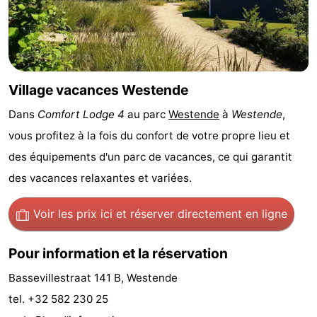
Musées
-
Monuments
-
Points
Attractions
Village vacances Westende
de
-
Dans
Comfort Lodge 4
au parc
Westende
à
Westende
,
vous profitez à la fois du confort de votre propre lieu et
vue
Fermes
-
des équipements d'un parc de vacances, ce qui garantit
Terrains
-
des vacances relaxantes et variées.
de
Aires
-
Voir les prix ici
et réserver directement en ligne
jeux
de
Parcours
Centres
Pour information et la réservation
jeux
de
de
Villages
Bassevillestraat 141 B, Westende
tel. +32 582 230 25
intérieures
mini-
bien-
&
Nature