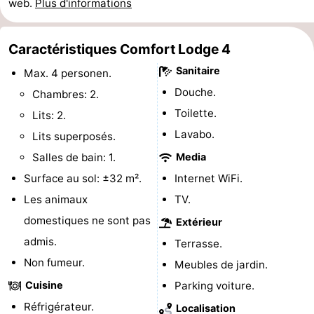
web.
Plus d'informations
golf
être
villes
Sports
Caractéristiques Comfort Lodge 4
-
Sanitaire
Max. 4 personen.
Piscines
-
Douche.
Chambres: 2.
Toilette.
Faire
-
Lits: 2.
Lavabo.
Lits superposés.
du
Randonnée
-
Salles de bain: 1.
Media
vélo
Équitation
-
Surface au sol: ±32 m².
Internet WiFi.
Les animaux
TV.
Terrains
-
domestiques ne sont pas
Extérieur
de
Surfen
-
admis.
Terrasse.
Non fumeur.
Meubles de jardin.
golf
Equitation
Boire
Cuisine
Parking voiture.
et
Événements
Réfrigérateur.
Localisation