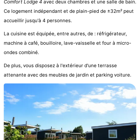
Comfort Lodge 4
avec deux chambres et une salle de bain.
Westende
d'hôtes
Chaumières
Ce logement indépendant et de plain-pied de ±32m² peut
accueillir jusqu'à 4 personnes.
-
La cuisine est équipée, entre autres, de : réfrigérateur,
Nieuwpoort
-
machine à café, bouilloire, lave-vaisselle et four à micro-
Oostduinkerke
-
ondes combiné.
aan
Westende
Hôtels
De plus, vous disposez à l'extérieur d'une terrasse
attenante avec des meubles de jardin et parking voiture.
zee
Last
minutes
Plages
Voir
et
Lieux
faire
d'intérêt
-