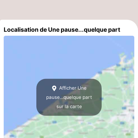
Gand
-
Ypres
La
Localisation de Une pause...quelque part
côte
-
Nature
-
Het
Knokke-
-
Zwin
Heist
Zeebrugge
-
Afficher Une
Blankenberge
-
pause...quelque part
sur la carte
Wenduine
-
Le
-
Coq
Bredene
-