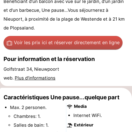
Bénéficiant d'un balcon avec vue sur le jardin, d'un jardin
Westende
d'hôtes
Chaumières
et d'un barbecue, Une pause...Vous séjournerez à
Nieuport, à proximité de la plage de Westende et à 21 km
-
de Plopsaland.
Nieuwpoort
-
Voir les prix ici
et réserver directement en ligne
Oostduinkerke
-
Pour information et la réservation
aan
Westende
Hôtels
Golfstraat 34, Nieuwpoort
zee
Last
web.
Plus d'informations
minutes
Plages
Caractéristiques Une pause...quelque part
Voir
Media
Max. 2 personen.
et
Lieux
Internet WiFi.
Chambres: 1.
Salles de bain: 1.
Extérieur
faire
d'intérêt
-