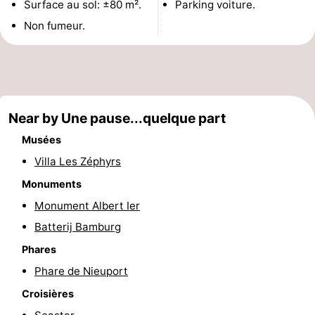
Surface au sol: ±80 m².
Parking voiture.
Musées
-
Non fumeur.
Monuments
-
Points
Attractions
de
-
Near by Une pause...quelque part
Musées
vue
Fermes
-
Villa Les Zéphyrs
Terrains
-
Monuments
Monument Albert Ier
de
Aires
-
Batterij Bamburg
jeux
de
Parcours
Centres
Phares
Phare de Nieuport
jeux
de
de
Villages
Croisières
intérieures
mini-
bien-
&
Nature