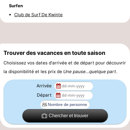
Surfen
manger
Pratiques
Club de Surf De Kwinte
Forum
Route
-
Trouver des vacances en toute saison
Stationnement
-
Choisissez vos dates d'arrivée et de départ pour découvrir
la disponibilité et les prix de
Une pause...quelque part
.
Tram
Adresses
Arrivée
du
Médicales
Région
Départ
littoral
Flandre-
Occidentale
-
Chercher et trouver
Bruges
-