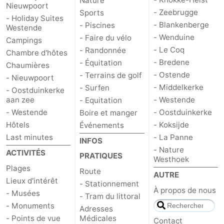
Nature
Nieuwpoort
- Zeebrugge
Sports
- Holiday Suites
- Blankenberge
- Piscines
Westende
- Wenduine
- Faire du vélo
Campings
- Le Coq
- Randonnée
Chambre d'hôtes
- Bredene
- Équitation
Chaumières
- Ostende
- Terrains de golf
- Nieuwpoort
- Middelkerke
- Surfen
- Oostduinkerke
aan zee
- Westende
- Equitation
- Westende
- Oostduinkerke
Boire et manger
Hôtels
- Koksijde
Événements
Last minutes
- La Panne
INFOS
- Nature
ACTIVITÉS
PRATIQUES
Westhoek
Plages
Route
AUTRE
Lieux d'intérêt
- Stationnement
À propos de nous
- Musées
- Tram du littoral
- Monuments
Adresses
- Points de vue
Médicales
Contact