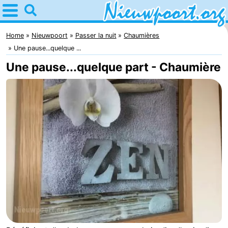
Home
Nieuwpoort
Home
Nieuwpoort
Passer la nuit
Chaumières
Une pause...quelque ...
Astuces
Une pause...quelque part - Chaumière
Avec
les
Passer
enfants
la
Appartements
nuit
-
Holiday
-
Suites
Holiday
Campings
Nieuwpoort
Suites
Chambre