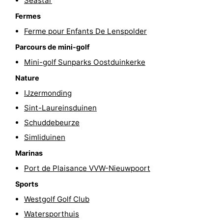
Seastar
golf
être
villes
Sports
Fermes
Ferme pour Enfants De Lenspolder
-
Parcours de mini-golf
Piscines
-
Mini-golf Sunparks Oostduinkerke
Nature
Faire
-
IJzermonding
du
Randonnée
-
Sint-Laureinsduinen
Schuddebeurze
vélo
Équitation
-
Simliduinen
Terrains
-
Marinas
Port de Plaisance VVW-Nieuwpoort
de
Surfen
-
Sports
golf
Equitation
Boire
Westgolf Golf Club
et
Événements
Watersporthuis