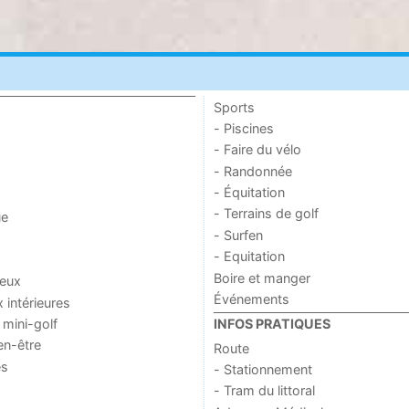
Sports
- Piscines
- Faire du vélo
- Randonnée
- Équitation
- Terrains de golf
ue
- Surfen
- Equitation
Boire et manger
jeux
Événements
x intérieures
 mini-golf
INFOS PRATIQUES
en-être
Route
es
- Stationnement
- Tram du littoral