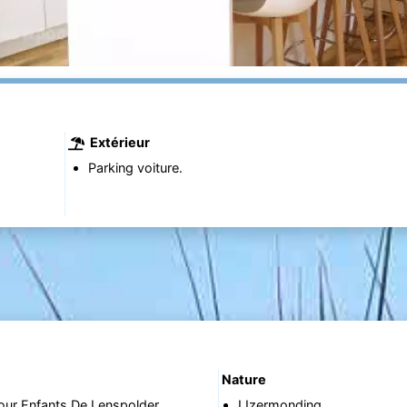
Extérieur
Parking voiture.
Nature
our Enfants De Lenspolder
IJzermonding