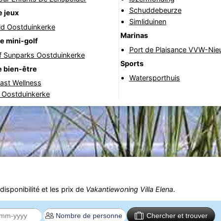
Schuddebeurze
e jeux
Simliduinen
ld Oostduinkerke
Marinas
e mini-golf
Port de Plaisance VVW-Ni
f Sunparks Oostduinkerke
Sports
 bien-être
Watersporthuis
ast Wellness
 Oostduinkerke
isponibilité et les prix de
Vakantiewoning Villa Elena
.
Chercher et trouver