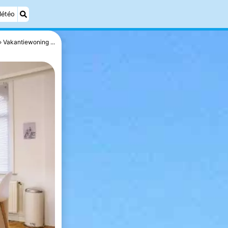
étéo
Vakantiewoning ...