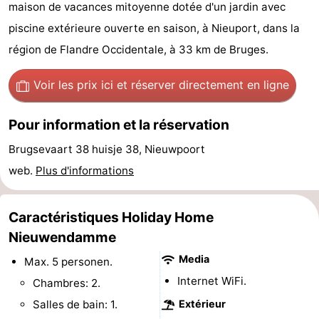
maison de vacances mitoyenne dotée d'un jardin avec
Westende
d'hôtes
Chaumières
piscine extérieure ouverte en saison, à Nieuport, dans la
région de Flandre Occidentale, à 33 km de Bruges.
-
Nieuwpoort
-
Voir les prix ici
et réserver directement en ligne
Oostduinkerke
-
Pour information et la réservation
aan
Westende
Hôtels
Brugsevaart 38 huisje 38, Nieuwpoort
web.
Plus d'informations
zee
Last
minutes
Plages
Caractéristiques Holiday Home
Nieuwendamme
Voir
Media
Max. 5 personen.
et
Lieux
Internet WiFi.
Chambres: 2.
Salles de bain: 1.
Extérieur
faire
d'intérêt
-