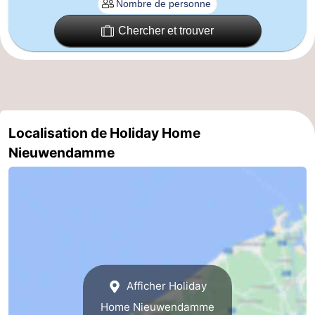
Gand
-
Chercher et trouver
Ypres
La
côte
-
Nature
-
Localisation de Holiday Home
Het
Knokke-
-
Nieuwendamme
Zwin
Heist
Zeebrugge
-
Blankenberge
-
Wenduine
-
Le
-
Afficher Holiday
Home Nieuwendamme
Coq
Bredene
-