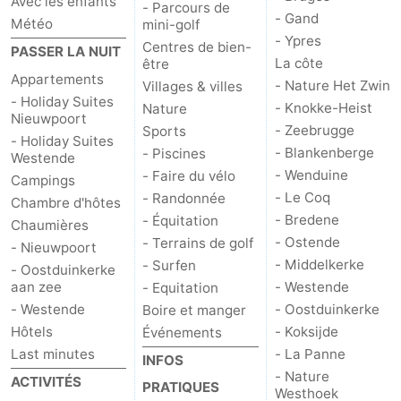
Avec les enfants
- Parcours de
- Gand
Météo
mini-golf
- Ypres
Centres de bien-
PASSER LA NUIT
La côte
être
Appartements
- Nature Het Zwin
Villages & villes
- Holiday Suites
- Knokke-Heist
Nature
Nieuwpoort
- Zeebrugge
Sports
- Holiday Suites
- Blankenberge
- Piscines
Westende
- Wenduine
- Faire du vélo
Campings
- Le Coq
- Randonnée
Chambre d'hôtes
- Bredene
- Équitation
Chaumières
- Ostende
- Terrains de golf
- Nieuwpoort
- Middelkerke
- Surfen
- Oostduinkerke
aan zee
- Westende
- Equitation
- Westende
- Oostduinkerke
Boire et manger
Hôtels
- Koksijde
Événements
Last minutes
- La Panne
INFOS
- Nature
ACTIVITÉS
PRATIQUES
Westhoek