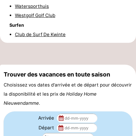
Watersporthuis
manger
Pratiques
Westgolf Golf Club
Forum
Surfen
Club de Surf De Kwinte
Route
-
Stationnement
-
Trouver des vacances en toute saison
Tram
Adresses
Choisissez vos dates d'arrivée et de départ pour découvrir
du
Médicales
Région
la disponibilité et les prix de
Holiday Home
Nieuwendamme
.
littoral
Flandre-
Arrivée
Occidentale
-
Départ
Bruges
-