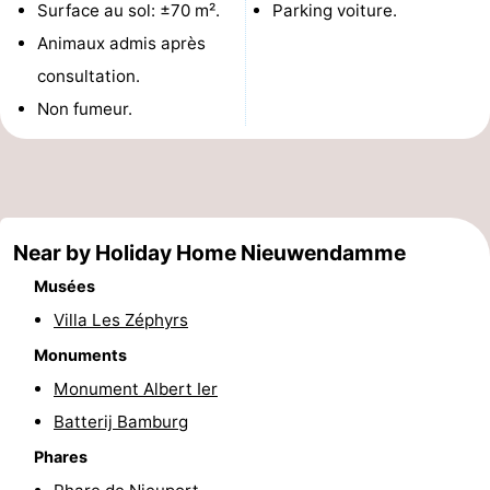
Surface au sol: ±70 m².
Parking voiture.
Musées
-
Animaux admis après
consultation.
Monuments
-
Non fumeur.
Points
Attractions
de
-
vue
Fermes
-
Near by Holiday Home Nieuwendamme
Terrains
-
Musées
Villa Les Zéphyrs
de
Aires
-
Monuments
jeux
de
Parcours
Centres
Monument Albert Ier
Batterij Bamburg
jeux
de
de
Villages
Phares
intérieures
mini-
bien-
&
Nature