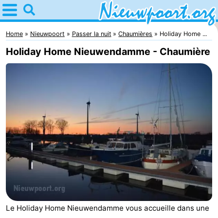
Home
Nieuwpoort
Home
Nieuwpoort
Passer la nuit
Chaumières
Holiday Home ...
Holiday Home Nieuwendamme - Chaumière
Astuces
Avec
les
Passer
enfants
la
Appartements
nuit
-
Holiday
-
Suites
Holiday
Campings
Le Holiday Home Nieuwendamme vous accueille dans une
Nieuwpoort
Suites
Chambre