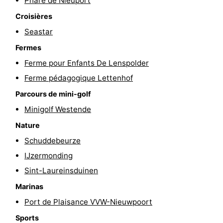
Phare de Nieuport
golf
être
villes
Sports
Croisières
Seastar
-
Fermes
Piscines
-
Ferme pour Enfants De Lenspolder
Ferme pédagogique Lettenhof
Faire
-
Parcours de mini-golf
du
Randonnée
-
Minigolf Westende
Nature
vélo
Équitation
-
Schuddebeurze
Terrains
-
IJzermonding
Sint-Laureinsduinen
de
Surfen
-
Marinas
golf
Equitation
Boire
Port de Plaisance VVW-Nieuwpoort
et
Événements
Sports