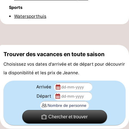
Sports
manger
Pratiques
Watersporthuis
Forum
Route
-
Trouver des vacances en toute saison
Stationnement
-
Choisissez vos dates d'arrivée et de départ pour découvrir
la disponibilité et les prix de
Jeanne
.
Tram
Adresses
du
Médicales
Région
Arrivée
Départ
littoral
Flandre-
Occidentale
-
Chercher et trouver
Bruges
-