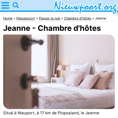
Home
Nieuwpoort
Home
Nieuwpoort
Passer la nuit
Chambre d'hôtes
Jeanne
Jeanne - Chambre d'hôtes
Astuces
Avec
les
Passer
enfants
la
Appartements
nuit
-
Holiday
-
Suites
Holiday
Campings
Nieuwpoort
Suites
Chambre
Situé à Nieuport, à 17 km de Plopsaland, le Jeanne