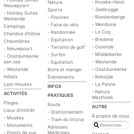
- Knokke-Heist
Nature
Nieuwpoort
- Zeebrugge
Sports
- Holiday Suites
- Blankenberge
- Piscines
Westende
- Wenduine
- Faire du vélo
Campings
- Le Coq
- Randonnée
Chambre d'hôtes
- Bredene
- Équitation
Chaumières
- Ostende
- Terrains de golf
- Nieuwpoort
- Middelkerke
- Surfen
- Oostduinkerke
aan zee
- Westende
- Equitation
- Westende
- Oostduinkerke
Boire et manger
Hôtels
- Koksijde
Événements
Last minutes
- La Panne
INFOS
- Nature
ACTIVITÉS
PRATIQUES
Westhoek
Plages
Route
AUTRE
Lieux d'intérêt
- Stationnement
À propos de nous
- Musées
- Tram du littoral
- Monuments
Adresses
- Points de vue
Médicales