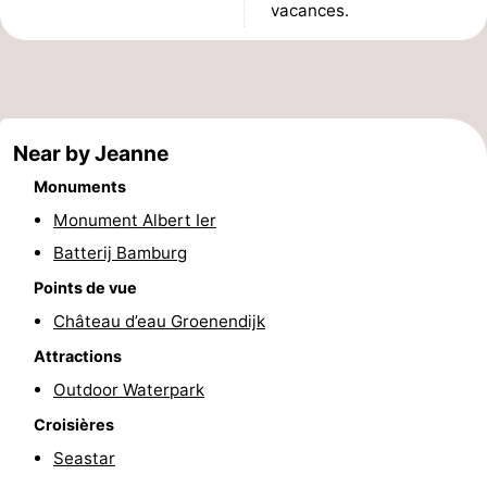
vacances.
Musées
-
Monuments
-
Points
Attractions
Near by Jeanne
de
-
Monuments
Monument Albert Ier
vue
Fermes
-
Batterij Bamburg
Terrains
-
Points de vue
Château d’eau Groenendijk
de
Aires
-
Attractions
jeux
de
Parcours
Centres
Outdoor Waterpark
jeux
de
de
Villages
Croisières
Seastar
intérieures
mini-
bien-
&
Nature