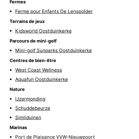
Fermes
golf
être
villes
Sports
Ferme pour Enfants De Lenspolder
Terrains de jeux
-
Kidsworld Oostduinkerke
Piscines
-
Parcours de mini-golf
Mini-golf Sunparks Oostduinkerke
Faire
-
Centres de bien-être
du
Randonnée
-
West Coast Wellness
vélo
Équitation
-
Aquafun Oostduinkerke
Nature
Terrains
-
IJzermonding
de
Surfen
-
Schuddebeurze
Simliduinen
golf
Equitation
Boire
Marinas
et
Événements
Port de Plaisance VVW-Nieuwpoort