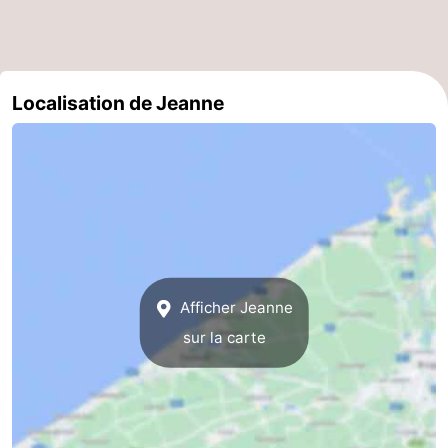
Gand
-
Ypres
La
Localisation de Jeanne
côte
-
Nature
-
Het
Knokke-
-
Zwin
Heist
Zeebrugge
-
Blankenberge
-
Afficher Jeanne
sur la carte
Wenduine
-
Le
-
Coq
Bredene
-