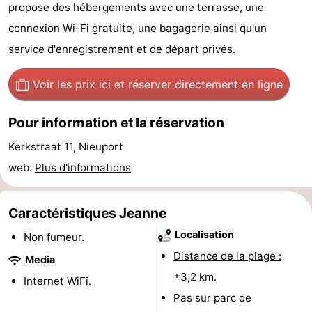
propose des hébergements avec une terrasse, une
Westende
d'hôtes
Chaumières
connexion Wi-Fi gratuite, une bagagerie ainsi qu'un
-
service d'enregistrement et de départ privés.
Nieuwpoort
-
Voir les prix ici
et réserver directement en ligne
Oostduinkerke
-
Pour information et la réservation
aan
Westende
Hôtels
Kerkstraat 11, Nieuport
web.
Plus d'informations
zee
Last
minutes
Plages
Caractéristiques Jeanne
Localisation
Voir
Non fumeur.
Distance de la plage :
Media
et
Lieux
±3,2 km.
Internet WiFi.
Pas sur parc de
faire
d'intérêt
-