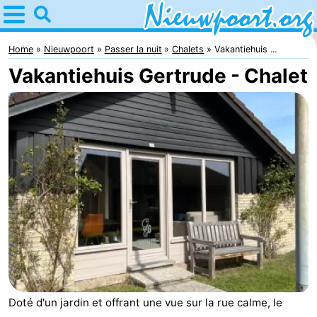
Home
Nieuwpoort
Home
Nieuwpoort
Passer la nuit
Chalets
Vakantiehuis ...
Vakantiehuis Gertrude - Chalet
Astuces
Avec
les
Passer
enfants
la
Appartements
nuit
-
Holiday
-
Suites
Holiday
Campings
Doté d'un jardin et offrant une vue sur la rue calme, le
Nieuwpoort
Suites
Chambre