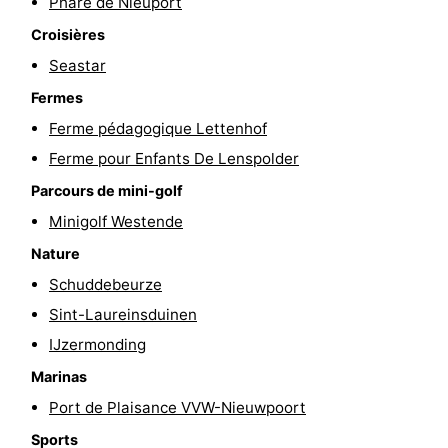
Phare de Nieuport
golf
être
villes
Sports
Croisières
Seastar
-
Fermes
Piscines
-
Ferme pédagogique Lettenhof
Ferme pour Enfants De Lenspolder
Faire
-
Parcours de mini-golf
du
Randonnée
-
Minigolf Westende
vélo
Équitation
-
Nature
Schuddebeurze
Terrains
-
Sint-Laureinsduinen
de
Surfen
-
IJzermonding
Marinas
golf
Equitation
Boire
Port de Plaisance VVW-Nieuwpoort
et
Événements
Sports