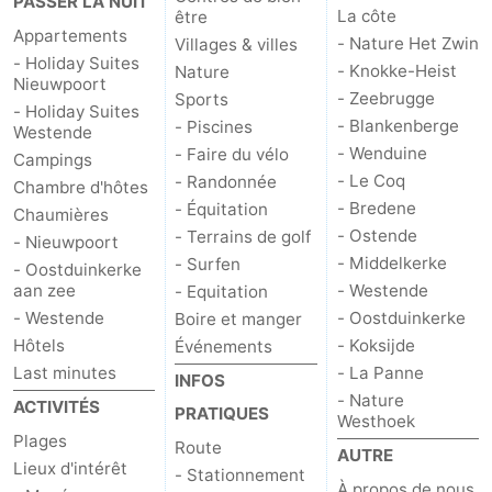
PASSER LA NUIT
La côte
être
Appartements
- Nature Het Zwin
Villages & villes
- Holiday Suites
- Knokke-Heist
Nature
Nieuwpoort
- Zeebrugge
Sports
- Holiday Suites
- Blankenberge
- Piscines
Westende
- Wenduine
- Faire du vélo
Campings
- Le Coq
- Randonnée
Chambre d'hôtes
- Bredene
- Équitation
Chaumières
- Ostende
- Terrains de golf
- Nieuwpoort
- Middelkerke
- Surfen
- Oostduinkerke
aan zee
- Westende
- Equitation
- Westende
- Oostduinkerke
Boire et manger
Hôtels
- Koksijde
Événements
Last minutes
- La Panne
INFOS
- Nature
ACTIVITÉS
PRATIQUES
Westhoek
Plages
Route
AUTRE
Lieux d'intérêt
- Stationnement
À propos de nous