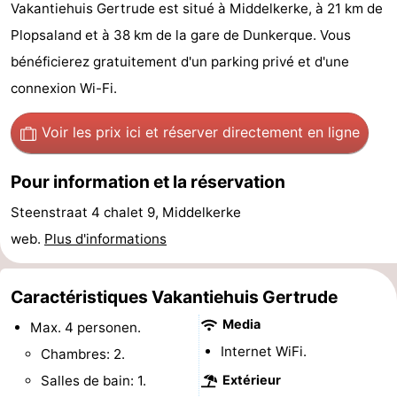
Vakantiehuis Gertrude est situé à Middelkerke, à 21 km de
Westende
d'hôtes
Chaumières
Plopsaland et à 38 km de la gare de Dunkerque. Vous
bénéficierez gratuitement d'un parking privé et d'une
-
connexion Wi-Fi.
Nieuwpoort
-
Voir les prix ici
et réserver directement en ligne
Oostduinkerke
-
Pour information et la réservation
aan
Westende
Hôtels
Steenstraat 4 chalet 9, Middelkerke
zee
Last
web.
Plus d'informations
minutes
Plages
Caractéristiques Vakantiehuis Gertrude
Voir
Media
Max. 4 personen.
et
Lieux
Internet WiFi.
Chambres: 2.
Salles de bain: 1.
Extérieur
faire
d'intérêt
-