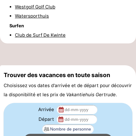
Westgolf Golf Club
manger
Pratiques
Watersporthuis
Forum
Surfen
Club de Surf De Kwinte
Route
-
Stationnement
-
Trouver des vacances en toute saison
Tram
Adresses
Choisissez vos dates d'arrivée et de départ pour découvrir
du
Médicales
Région
la disponibilité et les prix de
Vakantiehuis Gertrude
.
littoral
Flandre-
Arrivée
Occidentale
-
Départ
Bruges
-