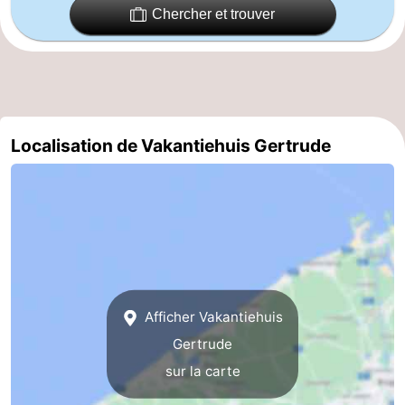
Chercher et trouver
Gand
-
Ypres
La
côte
-
Localisation de Vakantiehuis Gertrude
Nature
-
Het
Knokke-
-
Zwin
Heist
Zeebrugge
-
Blankenberge
-
Wenduine
-
Afficher Vakantiehuis
Gertrude
Le
-
sur la carte
Coq
Bredene
-