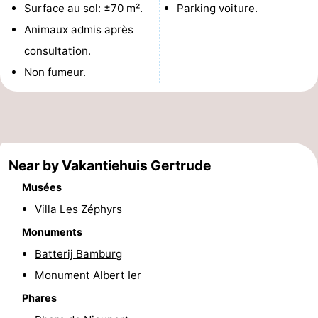
Surface au sol: ±70 m².
Parking voiture.
Musées
-
Animaux admis après
consultation.
Monuments
-
Non fumeur.
Points
Attractions
de
-
vue
Fermes
-
Near by Vakantiehuis Gertrude
Terrains
-
Musées
Villa Les Zéphyrs
de
Aires
-
Monuments
jeux
de
Parcours
Centres
Batterij Bamburg
jeux
de
de
Villages
Monument Albert Ier
Phares
intérieures
mini-
bien-
&
Nature