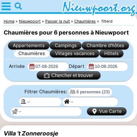
Home
Nieuwpoort
Home
Nieuwpoort
Passer la nuit
Chaumières
filterd
Chaumières pour 6 personnes à Nieuwpoort
Astuces
Appartements
Campings
Chambre d'hôtes
Avec
Chaumières
Villages vacances
Hôtels
les
Passer
Arrivée
Départ
enfants
la
Appartements
Chercher et trouver
nuit
-
Filtrer Chaumières:
Holiday
-
Vue Carte
Suites
Holiday
Campings
Nieuwpoort
Suites
Chambre
Villa 't Zonneroosje