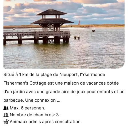
manger
Pratiques
Forum
Route
-
Stationnement
-
Tram
Adresses
Situé à 1 km de la plage de Nieuport, l'Ysermonde
Fisherman's Cottage est une maison de vacances dotée
du
Médicales
Région
d'un jardin avec une grande aire de jeux pour enfants et un
littoral
Flandre-
barbecue. Une connexion ...
Max. 6 personen.
Occidentale
-
Nombre de chambres: 3.
Animaux admis après consultation.
Bruges
-