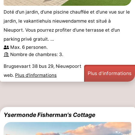
golf
être
villes
Sports
Doté d'un jardin, d'une piscine chauffée et d'une vue sur le
jardin, le vakantiehuis nieuwendamme est situé à
-
Nieuport. Vous pourrez profiter d'une terrasse et d'un
Piscines
-
parking privé gratuit. ...
Max. 6 personen.
Faire
-
Nombre de chambres: 3.
du
Randonnée
-
Brugsevaart 38 bus 29, Nieuwpoort
Plus d'informations
web.
Plus d'informations
vélo
Équitation
-
Terrains
-
de
Surfen
-
Ysermonde Fisherman's Cottage
golf
Equitation
Boire
et
Événements