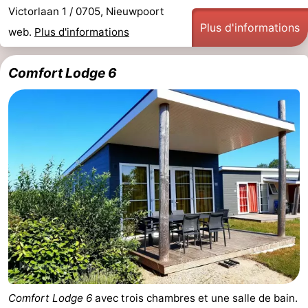
Victorlaan 1 / 0705, Nieuwpoort
Gand
-
Plus d'informations
web.
Plus d'informations
Ypres
La
Comfort Lodge 6
côte
-
Nature
-
Het
Knokke-
-
Zwin
Heist
Zeebrugge
-
Blankenberge
-
Wenduine
-
Le
-
Comfort Lodge 6
avec trois chambres et une salle de bain.
Coq
Bredene
-