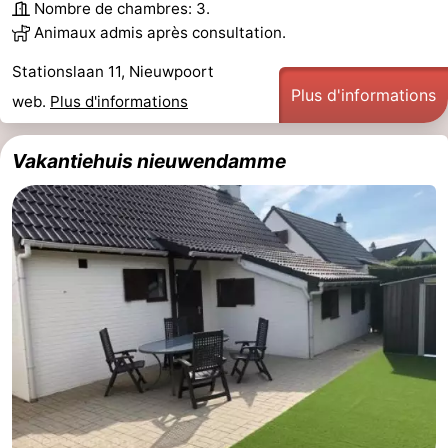
Nombre de chambres: 3.
Musées
-
Animaux admis après consultation.
Stationslaan 11, Nieuwpoort
Monuments
-
Plus d'informations
web.
Plus d'informations
Points
Attractions
Vakantiehuis nieuwendamme
de
-
vue
Fermes
-
Terrains
-
de
Aires
-
jeux
de
Parcours
Centres
jeux
de
de
Villages
intérieures
mini-
bien-
&
Nature