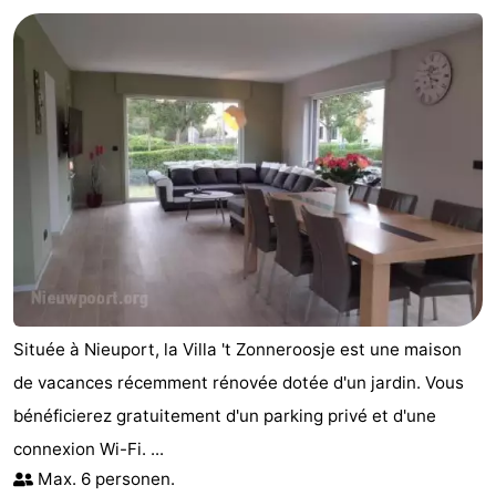
Westende
d'hôtes
Chaumières
-
Nieuwpoort
-
Oostduinkerke
-
aan
Westende
Hôtels
zee
Last
minutes
Plages
Située à Nieuport, la Villa 't Zonneroosje est une maison
Voir
de vacances récemment rénovée dotée d'un jardin. Vous
bénéficierez gratuitement d'un parking privé et d'une
et
Lieux
connexion Wi-Fi. ...
faire
d'intérêt
-
Max. 6 personen.