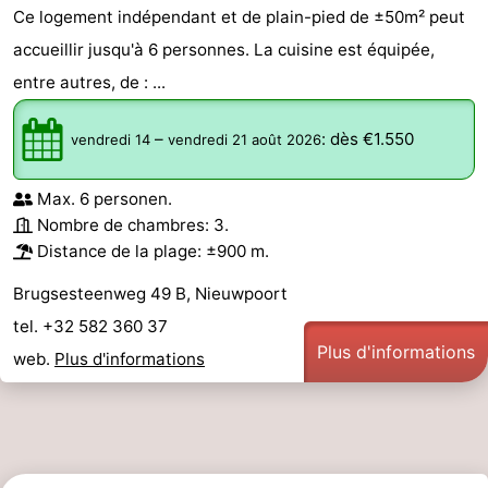
Ce logement indépendant et de plain-pied de ±50m² peut
Ostende
-
accueillir jusqu'à 6 personnes. La cuisine est équipée,
entre autres, de : ...
Middelkerke
-
Westende
-
–
:
dès €1.550
vendredi 14
vendredi 21 août 2026
Oostduinkerke
-
Max. 6 personen.
Nombre de chambres: 3.
Koksijde
-
Distance de la plage: ±900 m.
La
-
Brugsesteenweg 49 B, Nieuwpoort
tel. +32 582 360 37
Panne
Nature
Météo
Plus d'informations
web.
Plus d'informations
Westhoek
Contact