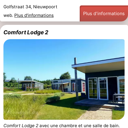
Golfstraat 34, Nieuwpoort
Musées
-
Plus d'informations
web.
Plus d'informations
Monuments
-
Comfort Lodge 2
Points
Attractions
de
-
vue
Fermes
-
Terrains
-
de
Aires
-
jeux
de
Parcours
Centres
jeux
de
de
Villages
intérieures
mini-
bien-
&
Nature
Comfort Lodge 2
avec une chambre et une salle de bain.