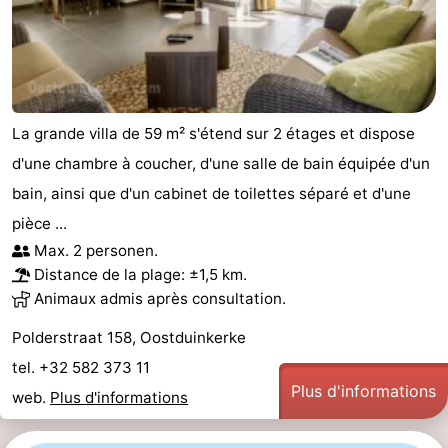
Ostende
-
Middelkerke
-
Westende
-
La grande villa de 59 m² s'étend sur 2 étages et dispose
d'une chambre à coucher, d'une salle de bain équipée d'un
Oostduinkerke
-
bain, ainsi que d'un cabinet de toilettes séparé et d'une
Koksijde
-
pièce ...
Max. 2 personen.
La
-
Distance de la plage: ±1,5 km.
Animaux admis après consultation.
Panne
Nature
Météo
Polderstraat 158, Oostduinkerke
Westhoek
Contact
tel. +32 582 373 11
Plus d'informations
web.
Plus d'informations