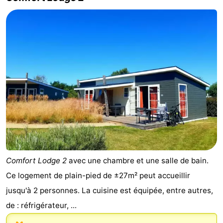
manger
Pratiques
Forum
Route
-
Stationnement
-
Tram
Adresses
du
Médicales
Région
Comfort Lodge 2
avec une chambre et une salle de bain.
littoral
Flandre-
Ce logement de plain-pied de ±27m² peut accueillir
jusqu'à 2 personnes. La cuisine est équipée, entre autres,
Occidentale
-
de : réfrigérateur, ...
Bruges
-