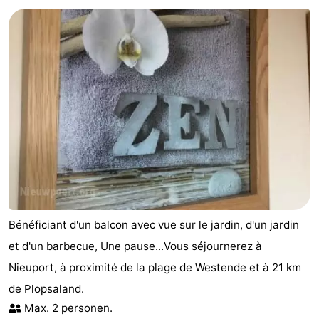
Westende
d'hôtes
Chaumières
-
Nieuwpoort
-
Oostduinkerke
-
aan
Westende
Hôtels
zee
Last
minutes
Plages
Bénéficiant d'un balcon avec vue sur le jardin, d'un jardin
Voir
et d'un barbecue, Une pause...Vous séjournerez à
Nieuport, à proximité de la plage de Westende et à 21 km
et
Lieux
de Plopsaland.
faire
d'intérêt
-
Max. 2 personen.