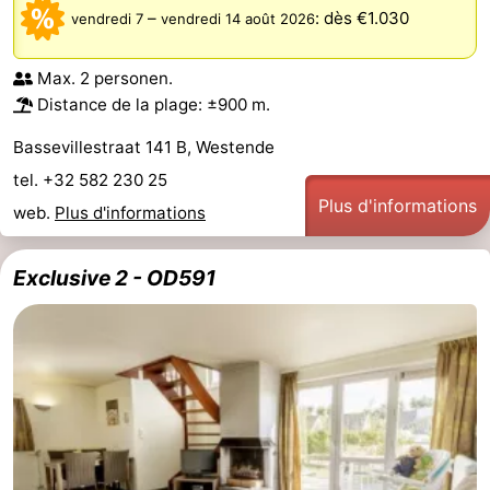
–
:
dès €1.030
vendredi 7
vendredi 14 août 2026
Gand
-
Max. 2 personen.
Ypres
La
Distance de la plage: ±900 m.
côte
-
Bassevillestraat 141 B, Westende
tel. +32 582 230 25
Nature
-
Plus d'informations
web.
Plus d'informations
Het
Knokke-
-
Exclusive 2 - OD591
Zwin
Heist
Zeebrugge
-
Blankenberge
-
Wenduine
-
Le
-
Coq
Bredene
-