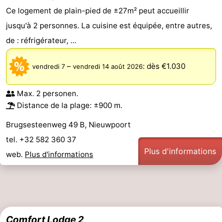
Ce logement de plain-pied de ±27m² peut accueillir
golf
être
villes
Sports
jusqu'à 2 personnes. La cuisine est équipée, entre autres,
-
de : réfrigérateur, ...
Piscines
-
–
:
dès €1.030
vendredi 7
vendredi 14 août 2026
Faire
-
Max. 2 personen.
du
Randonnée
-
Distance de la plage: ±900 m.
Brugsesteenweg 49 B, Nieuwpoort
vélo
Équitation
-
tel. +32 582 360 37
Terrains
-
Plus d'informations
web.
Plus d'informations
de
Surfen
-
golf
Equitation
Boire
et
Événements
Comfort Lodge 2