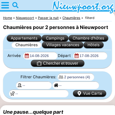
Home
Nieuwpoort
Home
Nieuwpoort
Passer la nuit
Chaumières
filterd
Chaumières pour 2 personnes à Nieuwpoort
Astuces
Appartements
Campings
Chambre d'hôtes
Avec
Chaumières
Villages vacances
Hôtels
les
Passer
Arrivée
Départ
enfants
la
Appartements
Chercher et trouver
nuit
-
Filtrer Chaumières:
Holiday
-
Vue Carte
Suites
Holiday
Campings
Nieuwpoort
Suites
Chambre
Une pause...quelque part