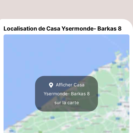
Gand
-
Ypres
La
Localisation de Casa Ysermonde- Barkas 8
côte
-
Nature
-
Het
Knokke-
-
Zwin
Heist
Zeebrugge
-
Afficher Casa
Blankenberge
-
Ysermonde- Barkas 8
sur la carte
Wenduine
-
Le
-
Coq
Bredene
-