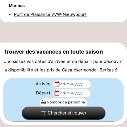
Marinas
manger
Pratiques
Port de Plaisance VVW-Nieuwpoort
Forum
Route
-
Trouver des vacances en toute saison
Stationnement
-
Choisissez vos dates d'arrivée et de départ pour découvrir
la disponibilité et les prix de
Casa Ysermonde- Barkas 8
.
Tram
Adresses
Arrivée
du
Médicales
Région
Départ
littoral
Flandre-
Occidentale
-
Chercher et trouver
Bruges
-