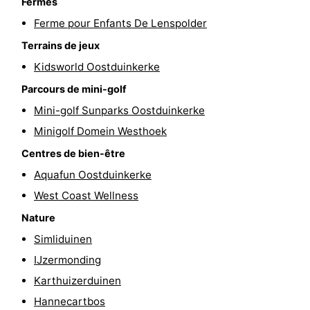
Fermes
golf
être
villes
Sports
Ferme pour Enfants De Lenspolder
Terrains de jeux
-
Kidsworld Oostduinkerke
Piscines
-
Parcours de mini-golf
Mini-golf Sunparks Oostduinkerke
Faire
-
Minigolf Domein Westhoek
du
Randonnée
-
Centres de bien-être
Aquafun Oostduinkerke
vélo
Équitation
-
West Coast Wellness
Terrains
-
Nature
de
Surfen
-
Simliduinen
IJzermonding
golf
Equitation
Boire
Karthuizerduinen
et
Événements
Hannecartbos