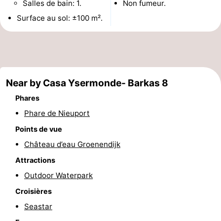
Salles de bain: 1.
Non fumeur.
Musées
-
Surface au sol: ±100 m².
Monuments
-
Points
Attractions
de
-
Near by Casa Ysermonde- Barkas 8
Phares
vue
Fermes
-
Phare de Nieuport
Terrains
-
Points de vue
Château d’eau Groenendijk
de
Aires
-
Attractions
jeux
de
Parcours
Centres
Outdoor Waterpark
jeux
de
de
Villages
Croisières
Seastar
intérieures
mini-
bien-
&
Nature