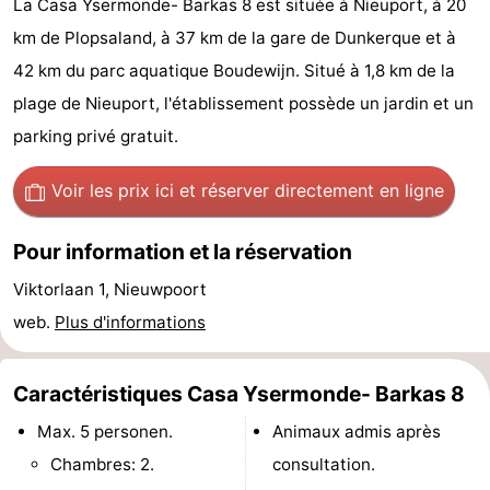
La Casa Ysermonde- Barkas 8 est située à Nieuport, à 20
Westende
d'hôtes
Chaumières
km de Plopsaland, à 37 km de la gare de Dunkerque et à
42 km du parc aquatique Boudewijn. Situé à 1,8 km de la
-
plage de Nieuport, l'établissement possède un jardin et un
Nieuwpoort
-
parking privé gratuit.
Oostduinkerke
-
Voir les prix ici
et réserver directement en ligne
aan
Westende
Hôtels
Pour information et la réservation
zee
Last
Viktorlaan 1, Nieuwpoort
web.
Plus d'informations
minutes
Plages
Voir
Caractéristiques Casa Ysermonde- Barkas 8
et
Lieux
Max. 5 personen.
Animaux admis après
Chambres: 2.
consultation.
faire
d'intérêt
-