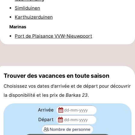
Simliduinen
manger
Pratiques
Karthuizerduinen
Forum
Marinas
Port de Plaisance VVW-Nieuwpoort
Route
-
Stationnement
-
Trouver des vacances en toute saison
Tram
Adresses
Choisissez vos dates d'arrivée et de départ pour découvrir
du
Médicales
Région
la disponibilité et les prix de
Barkas 23
.
littoral
Flandre-
Arrivée
Occidentale
-
Départ
Bruges
-