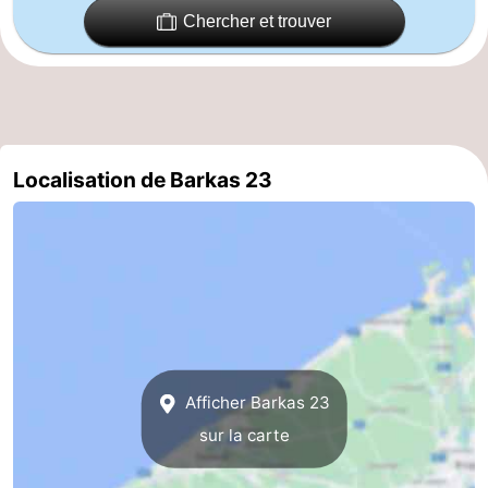
Chercher et trouver
Gand
-
Ypres
La
côte
-
Localisation de Barkas 23
Nature
-
Het
Knokke-
-
Zwin
Heist
Zeebrugge
-
Blankenberge
-
Wenduine
-
Afficher Barkas 23
Le
-
sur la carte
Coq
Bredene
-