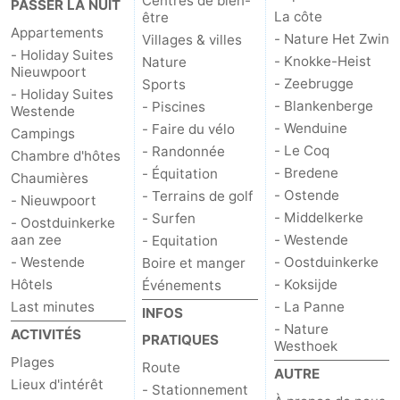
Centres de bien-
PASSER LA NUIT
La côte
être
Appartements
- Nature Het Zwin
Villages & villes
- Holiday Suites
- Knokke-Heist
Nature
Nieuwpoort
- Zeebrugge
Sports
- Holiday Suites
- Blankenberge
- Piscines
Westende
- Wenduine
- Faire du vélo
Campings
- Le Coq
- Randonnée
Chambre d'hôtes
- Bredene
- Équitation
Chaumières
- Ostende
- Terrains de golf
- Nieuwpoort
- Middelkerke
- Surfen
- Oostduinkerke
aan zee
- Westende
- Equitation
- Westende
- Oostduinkerke
Boire et manger
Hôtels
- Koksijde
Événements
Last minutes
- La Panne
INFOS
- Nature
ACTIVITÉS
PRATIQUES
Westhoek
Plages
Route
AUTRE
Lieux d'intérêt
- Stationnement