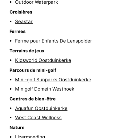
Outdoor Waterpark
golf
être
villes
Sports
Croisières
Seastar
-
Fermes
Piscines
-
Ferme pour Enfants De Lenspolder
Faire
-
Terrains de jeux
Kidsworld Oostduinkerke
du
Randonnée
-
Parcours de mini-golf
vélo
Équitation
-
Mini-golf Sunparks Oostduinkerke
Minigolf Domein Westhoek
Terrains
-
Centres de bien-être
de
Surfen
-
Aquafun Oostduinkerke
West Coast Wellness
golf
Equitation
Boire
Nature
et
Événements
IJzermonding