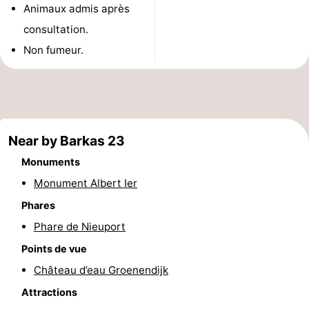
Animaux admis après
Musées
-
consultation.
Monuments
-
Non fumeur.
Points
Attractions
de
-
Near by Barkas 23
vue
Fermes
-
Monuments
Terrains
-
Monument Albert Ier
de
Aires
-
Phares
Phare de Nieuport
jeux
de
Parcours
Centres
Points de vue
jeux
de
de
Villages
Château d’eau Groenendijk
Attractions
intérieures
mini-
bien-
&
Nature