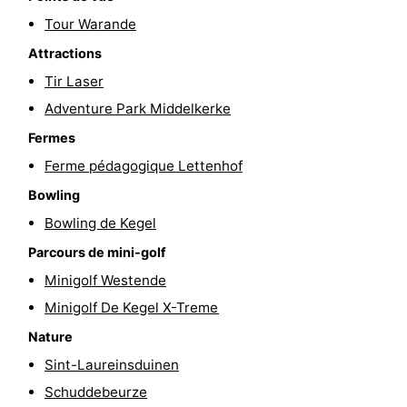
Tour Warande
golf
être
villes
Sports
Attractions
-
Tir Laser
Piscines
-
Adventure Park Middelkerke
Fermes
Faire
-
Ferme pédagogique Lettenhof
du
Randonnée
-
Bowling
Bowling de Kegel
vélo
Équitation
-
Parcours de mini-golf
Terrains
-
Minigolf Westende
Minigolf De Kegel X-Treme
de
Surfen
-
Nature
golf
Equitation
Boire
Sint-Laureinsduinen
Schuddebeurze
et
Événements