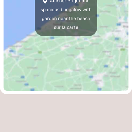
Afficher Bright and
spacious bungalow with
Ostende
-
garden near the beach
Middelkerke
-
sur la carte
Westende
-
Oostduinkerke
-
Koksijde
-
La
-
Panne
Nature
Météo
Westhoek
Contact