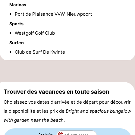
Marinas
manger
Pratiques
Port de Plaisance VVW-Nieuwpoort
Forum
Sports
Westgolf Golf Club
Route
Surfen
-
Club de Surf De Kwinte
Stationnement
-
Tram
Adresses
du
Médicales
Région
Trouver des vacances en toute saison
Choisissez vos dates d'arrivée et de départ pour découvrir
littoral
Flandre-
la disponibilité et les prix de
Bright and spacious bungalow
Occidentale
-
with garden near the beach
.
Bruges
-
Arrivée