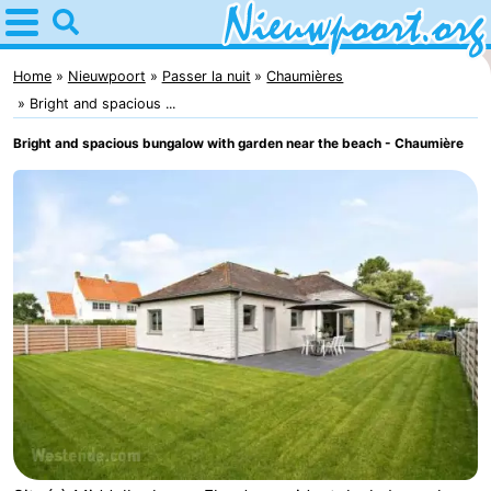
Home
Nieuwpoort
Home
Nieuwpoort
Passer la nuit
Chaumières
Bright and spacious ...
Astuces
Bright and spacious bungalow with garden near the beach - Chaumière
Avec
les
Passer
enfants
la
Appartements
nuit
-
Holiday
-
Suites
Holiday
Campings
Nieuwpoort
Suites
Chambre