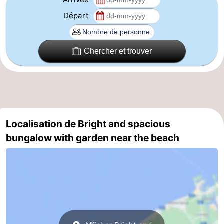
Départ
Gand
-
Ypres
La
Chercher et trouver
côte
-
Nature
-
Het
Knokke-
-
Localisation de Bright and spacious
Zwin
Heist
Zeebrugge
-
bungalow with garden near the beach
Blankenberge
-
Wenduine
-
Le
-
Coq
Bredene
-