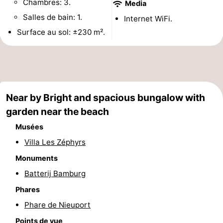
Chambres: 3.
Media
Musées
-
Salles de bain: 1.
Internet WiFi.
Surface au sol: ±230 m².
Monuments
-
Points
Attractions
de
-
Near by Bright and spacious bungalow with
vue
Fermes
-
garden near the beach
Terrains
-
Musées
Villa Les Zéphyrs
de
Aires
-
Monuments
jeux
de
Parcours
Centres
Batterij Bamburg
Phares
jeux
de
de
Villages
Phare de Nieuport
intérieures
mini-
bien-
&
Nature
Points de vue