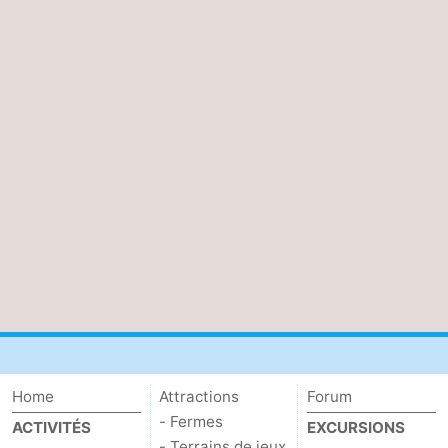
Home
Attractions
Forum
- Fermes
ACTIVITÉS
EXCURSIONS
- Terrains de jeux