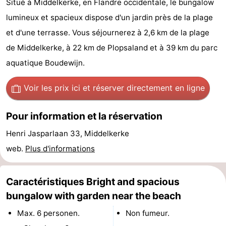
Situé à Middelkerke, en Flandre occidentale, le bungalow
Westende
d'hôtes
Chaumières
lumineux et spacieux dispose d'un jardin près de la plage
et d'une terrasse. Vous séjournerez à 2,6 km de la plage
-
de Middelkerke, à 22 km de Plopsaland et à 39 km du parc
Nieuwpoort
-
aquatique Boudewijn.
Oostduinkerke
-
Voir les prix ici
et réserver directement en ligne
aan
Westende
Hôtels
Pour information et la réservation
zee
Last
Henri Jasparlaan 33, Middelkerke
web.
Plus d'informations
minutes
Plages
Voir
Caractéristiques Bright and spacious
et
Lieux
bungalow with garden near the beach
Max. 6 personen.
Non fumeur.
faire
d'intérêt
-