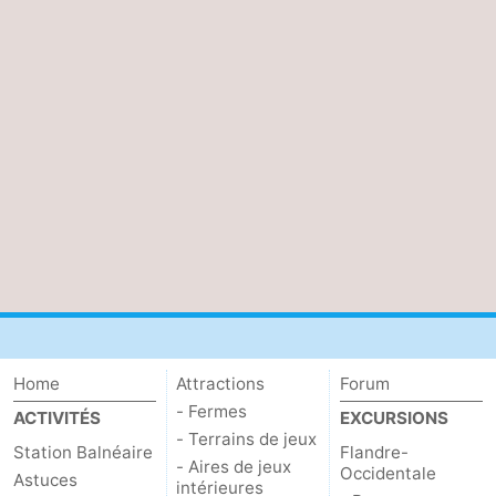
Home
Attractions
Forum
- Fermes
ACTIVITÉS
EXCURSIONS
- Terrains de jeux
Station Balnéaire
Flandre-
- Aires de jeux
Occidentale
Astuces
intérieures