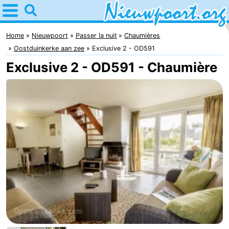
Home
Nieuwpoort
Home
Nieuwpoort
Passer la nuit
Chaumières
Oostduinkerke aan zee
Exclusive 2 - OD591
Astuces
Exclusive 2 - OD591 - Chaumière
Avec
les
Passer
enfants
la
Appartements
nuit
-
Holiday
-
Suites
Holiday
Campings
Nieuwpoort
Suites
Chambre