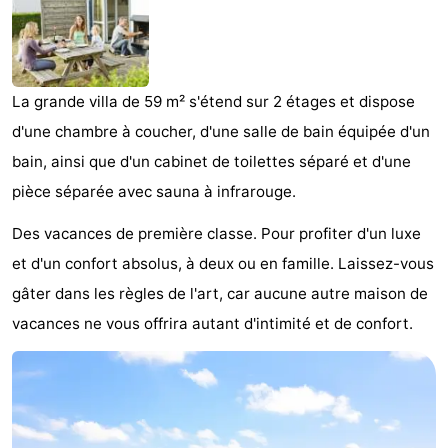
Westende
d'hôtes
Chaumières
-
La grande villa de 59 m² s'étend sur 2 étages et dispose
Nieuwpoort
-
d'une chambre à coucher, d'une salle de bain équipée d'un
Oostduinkerke
-
bain, ainsi que d'un cabinet de toilettes séparé et d'une
pièce séparée avec sauna à infrarouge.
aan
Westende
Hôtels
Des vacances de première classe. Pour profiter d'un luxe
zee
Last
et d'un confort absolus, à deux ou en famille. Laissez-vous
gâter dans les règles de l'art, car aucune autre maison de
minutes
Plages
vacances ne vous offrira autant d'intimité et de confort.
Voir
et
Lieux
faire
d'intérêt
-