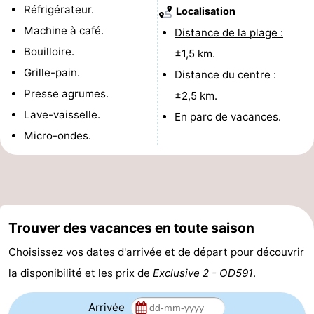
Réfrigérateur.
Localisation
manger
Pratiques
Machine à café.
Distance de la plage :
Bouilloire.
Forum
±1,5 km.
Grille-pain.
Distance du centre :
Route
Presse agrumes.
±2,5 km.
Lave-vaisselle.
-
En parc de vacances.
Micro-ondes.
Stationnement
-
Tram
Adresses
du
Médicales
Région
Trouver des vacances en toute saison
littoral
Flandre-
Choisissez vos dates d'arrivée et de départ pour découvrir
la disponibilité et les prix de
Exclusive 2 - OD591
.
Occidentale
-
Bruges
-
Arrivée