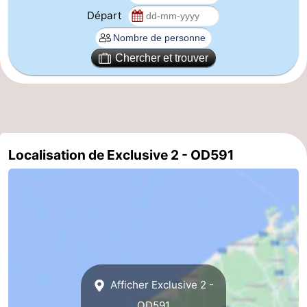
Départ
Gand
-
Ypres
La
Chercher et trouver
côte
-
Nature
-
Het
Knokke-
-
Localisation de Exclusive 2 - OD591
Zwin
Heist
Zeebrugge
-
Blankenberge
-
Wenduine
-
Le
-
Afficher Exclusive 2 -
Coq
Bredene
-
OD591