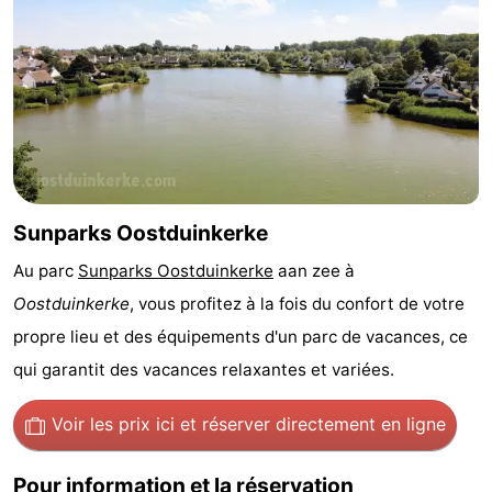
Musées
-
Monuments
-
Points
Attractions
de
-
vue
Fermes
-
Sunparks Oostduinkerke
Au parc
Sunparks
Oostduinkerke
aan zee à
Terrains
-
Oostduinkerke
, vous profitez à la fois du confort de votre
de
Aires
-
propre lieu et des équipements d'un parc de vacances, ce
qui garantit des vacances relaxantes et variées.
jeux
de
Parcours
Centres
Voir les prix ici
et réserver directement en ligne
jeux
de
de
Villages
intérieures
mini-
bien-
&
Nature
Pour information et la réservation