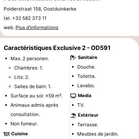
golf
être
villes
Sports
Polderstraat 158, Oostduinkerke
tel. +32 582 373 11
-
web.
Plus d'informations
Piscines
-
Caractéristiques Exclusive 2 - OD591
Faire
-
Sanitaire
Max. 2 personen.
du
Randonnée
-
Douche.
Chambres: 1.
Toilette.
Lits: 2.
vélo
Équitation
-
Lavabo.
Salles de bain: 1.
Terrains
-
Surface au sol: ±59 m².
Media
Animaux admis après
TV.
de
Surfen
-
consultation.
Extérieur
golf
Equitation
Boire
Non fumeur.
Terrasse.
Cuisine
Meubles de jardin.
et
Événements