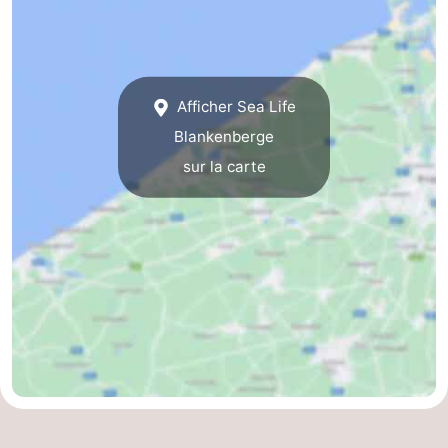
Ostende
-
Middelkerke
-
Afficher Sea Life
Westende
-
Blankenberge
sur la carte
Oostduinkerke
-
Koksijde
-
La
-
Panne
Nature
Météo
Westhoek
Contact