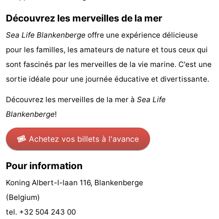
manger
Pratiques
Découvrez les merveilles de la mer
Sea Life Blankenberge
offre une expérience délicieuse
Forum
pour les familles, les amateurs de nature et tous ceux qui
Route
sont fascinés par les merveilles de la vie marine. C'est une
sortie idéale pour une journée éducative et divertissante.
-
Découvrez les merveilles de la mer à
Sea Life
Stationnement
-
Blankenberge
!
Tram
Adresses
Achetez vos billets à l'avance
du
Médicales
Région
Pour information
littoral
Flandre-
Koning Albert-I-laan 116, Blankenberge
Occidentale
-
(Belgium)
tel. +32 504 243 00
Bruges
-