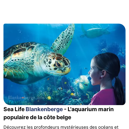
Westende
d'hôtes
Chaumières
-
Nieuwpoort
-
Oostduinkerke
-
aan
Westende
Hôtels
zee
Last
minutes
Plages
Voir
Sea Life
Blankenberge
- L'aquarium marin
et
Lieux
populaire de la côte belge
faire
d'intérêt
-
Découvrez les profondeurs mystérieuses des océans et