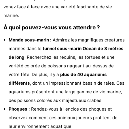
venez face à face avec une variété fascinante de vie
Musées
-
marine.
Monuments
-
À quoi pouvez-vous vous attendre ?
Points
Attractions
Monde sous-marin :
Admirez les magnifiques créatures
de
-
marines dans le
tunnel sous-marin Ocean de 8 mètres
de long
. Recherchez les requins, les tortues et une
vue
Fermes
-
variété colorée de poissons nageant au-dessus de
Terrains
-
votre tête. De plus, il y a
plus de 40 aquariums
différents
, dont un impressionnant bassin de raies. Ces
de
Aires
-
aquariums présentent une large gamme de vie marine,
jeux
de
Parcours
Centres
des poissons colorés aux majestueux crabes.
Phoques :
Rendez-vous à l'enclos des phoques et
jeux
de
de
Villages
observez comment ces animaux joueurs profitent de
intérieures
mini-
bien-
&
Nature
leur environnement aquatique.