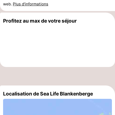
web.
Plus d'informations
Gand
-
Ypres
La
Profitez au max de votre séjour
côte
-
Nature
-
Het
Knokke-
-
Zwin
Heist
Zeebrugge
-
Blankenberge
-
Wenduine
-
Localisation de Sea Life Blankenberge
Le
-
Coq
Bredene
-