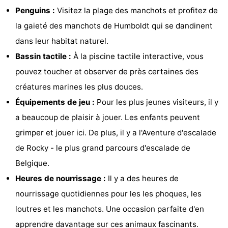
Penguins :
Visitez la
plage
des manchots et profitez de
golf
être
villes
Sports
la gaieté des manchots de Humboldt qui se dandinent
-
dans leur habitat naturel.
Bassin tactile :
À la piscine tactile interactive, vous
Piscines
-
pouvez toucher et observer de près certaines des
Faire
-
créatures marines les plus douces.
Équipements de jeu :
Pour les plus jeunes visiteurs, il y
du
Randonnée
-
a beaucoup de plaisir à jouer. Les enfants peuvent
vélo
Équitation
-
grimper et jouer ici. De plus, il y a l'Aventure d'escalade
de Rocky - le plus grand parcours d'escalade de
Terrains
-
Belgique.
de
Surfen
-
Heures de nourrissage :
Il y a des heures de
nourrissage quotidiennes pour les les phoques, les
golf
Equitation
Boire
loutres et les manchots. Une occasion parfaite d'en
et
Événements
apprendre davantage sur ces animaux fascinants.