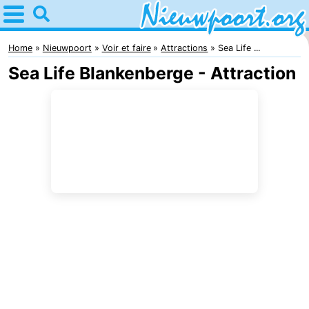
Home
Nieuwpoort
Home
Nieuwpoort
Voir et faire
Attractions
Sea Life ...
Sea Life Blankenberge - Attraction
Astuces
Avec
les
Passer
enfants
la
Appartements
nuit
-
Holiday
-
Suites
Holiday
Campings
Nieuwpoort
Suites
Chambre